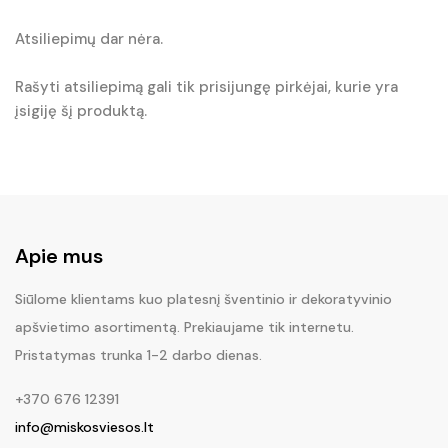
Atsiliepimų dar nėra.
Rašyti atsiliepimą gali tik prisijungę pirkėjai, kurie yra
įsigiję šį produktą.
Apie mus
Siūlome klientams kuo platesnį šventinio ir dekoratyvinio
apšvietimo asortimentą. Prekiaujame tik internetu.
Pristatymas trunka 1-2 darbo dienas.
+370 676 12391
info@miskosviesos.lt