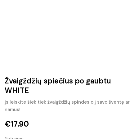
Žvaigždžių spiečius po gaubtu
WHITE
Įsileiskite šiek tiek žvaigždžių spindesio į savo šventę ar
namus!
€
17.90
Neturime