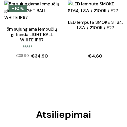
-10%
LED lemputė SMOKE ST64,
1.8W / 2100K / E27
5m sujungiama lempučių
girlianda LIGHT BALL
WHITE IP67
Įvertinimas:
€
34.90
€
4.60
5.00
iš 5
€
38.90
Original
Current
price
price
was:
is:
€38.90.
€34.90.
Atsiliepimai