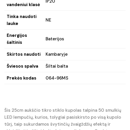
IP20
vandeniui klasė
Tinka naudoti
NE
lauke
Energijos
Baterijos
šaltinis
Skirtos naudoti
Kambaryje
Šviesos spalva
Šiltai balta
Prekės kodas
064-96MS
Šis 25cm aukščio tikro stiklo kupolas talpina 50 smulkių
LED lempučių, kurios, tolygiai pasiskirsto po visą kupolo
tūrį, taip sukurdamos švytinčių žvaigždžių efektą ir