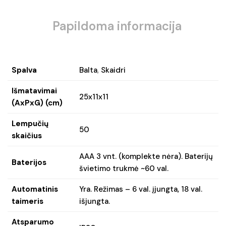
Papildoma informacija
Spalva
Balta
,
Skaidri
Išmatavimai
25x11x11
(AxPxG) (cm)
Lempučių
50
skaičius
AAA 3 vnt. (komplekte nėra). Baterijų
Baterijos
švietimo trukmė ~60 val.
Automatinis
Yra. Režimas – 6 val. įjungta, 18 val.
taimeris
išjungta.
Atsparumo