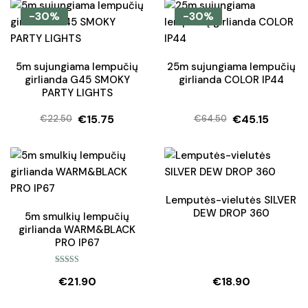
-30%
-30%
5m sujungiama lempučių
25m sujungiama lempučių
girlianda G45 SMOKY
girlianda COLOR IP44
PARTY LIGHTS
€
15.75
€
45.15
€
22.50
€
64.50
Original
Current
Original
Current
price
price
price
price
was:
is:
was:
is:
€22.50.
€15.75.
€64.50.
€45.15.
Lemputės-vielutės SILVER
DEW DROP 360
5m smulkių lempučių
girlianda WARM&BLACK
PRO IP67
Įvertinimas:
€
21.90
€
18.90
5.00
iš 5