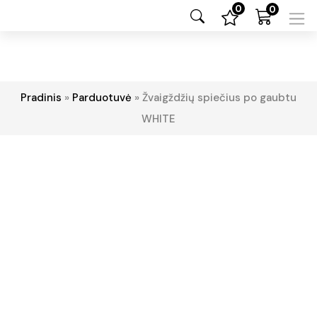
0
0
Pradinis
»
Parduotuvė
»
Žvaigždžių spiečius po gaubtu
WHITE