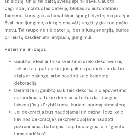
skleidžią itin šiltai baltą šviesą aplink save. Gaubto
pagrinde įmontuotas baterijų blokas su automatiniu
taimeriu, kuris gali automatiškai išjungti švytėjimą praėjus
6val. nuo įjungimo, o kitą dieną vėl įjungti lygiai tuo pačiu
metu. Tai taupo ne tik baterijų, bet ir jūsų energiją, kurios
prireiktų kasdieniam lempučių įjungimui.
Patarimai ir idėjos
Gaubtai idealiai tinka šventinio stalo dekoravimui,
tačiau taip pat puikiai juo galima papuošti ir darbo
stalą ar palangę, arba naudoti kaip kalėdinę
dekoraciją.
Derinkite šį gaubtą su kitais dekoracinio apšvietimo
sprendimais. Tokie deriniai suteikia dar daugiau
laisvės jūsų kūrybiškumui kuriant norimą atmosferą.
Jei dekoracija bus naudojama itin dažnai (pvz. kaip
kavinės dekoracija), rekomenduojame naudoti
pakraunamas baterijas. Taip bus pigiau, o ir “gamta
jums padėkos”.