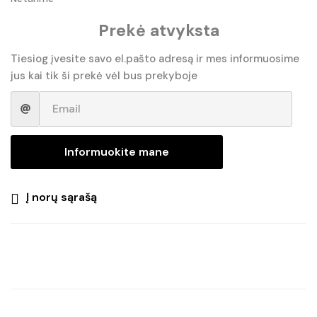
Prekė atvyksta
Tiesiog įvesite savo el.pašto adresą ir mes informuosime
jus kai tik ši prekė vėl bus prekyboje
Informuokite mane
Į norų sąrašą