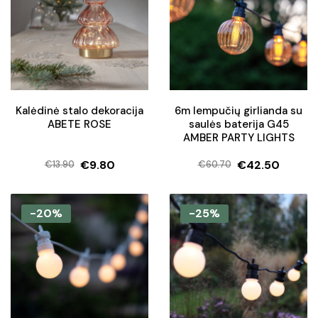
Kalėdinė stalo dekoracija
6m lempučių girlianda su
ABETE ROSE
saulės baterija G45
AMBER PARTY LIGHTS
€
9.80
€
42.50
€
13.90
€
60.70
Original
Current
Original
Current
price
price
price
price
was:
is:
was:
is:
-20%
-25%
€13.90.
€9.80.
€60.70.
€42.50.