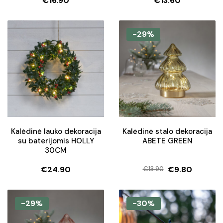
€
16.90
€
13.60
-29%
Kalėdinė lauko dekoracija
Kalėdinė stalo dekoracija
su baterijomis HOLLY
ABETE GREEN
30CM
€
24.90
€
9.80
€
13.90
Original
Current
price
price
was:
is:
-29%
-30%
€13.90.
€9.80.