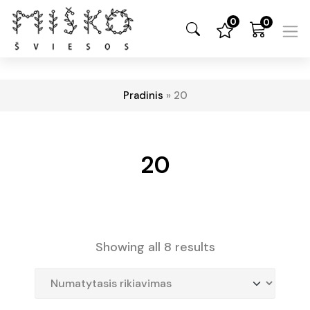
0
0
Pradinis
»
20
20
Showing all 8 results