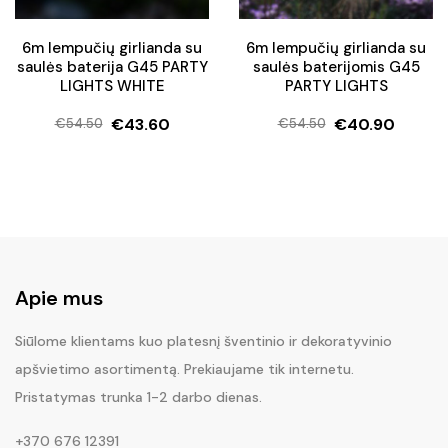
6m lempučių girlianda su
6m lempučių girlianda su
saulės baterija G45 PARTY
saulės baterijomis G45
LIGHTS WHITE
PARTY LIGHTS
€
43.60
€
40.90
€
54.50
€
54.50
Original
Current
Original
Current
price
price
price
price
was:
is:
was:
is:
€54.50.
€43.60.
€54.50.
€40.90.
Apie mus
Siūlome klientams kuo platesnį šventinio ir dekoratyvinio
apšvietimo asortimentą. Prekiaujame tik internetu.
Pristatymas trunka 1-2 darbo dienas.
+370 676 12391