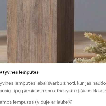
oratyvines lemputes
vines lemputes labai svarbu žinoti, kur jas naudo
ausių tipų pirmiausia sau atsakykite į šiuos klaus
amos lemputės (viduje ar lauke)?