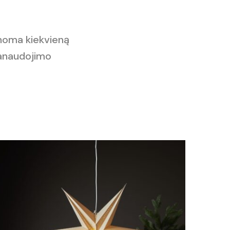
inoma kiekvieną
 panaudojimo