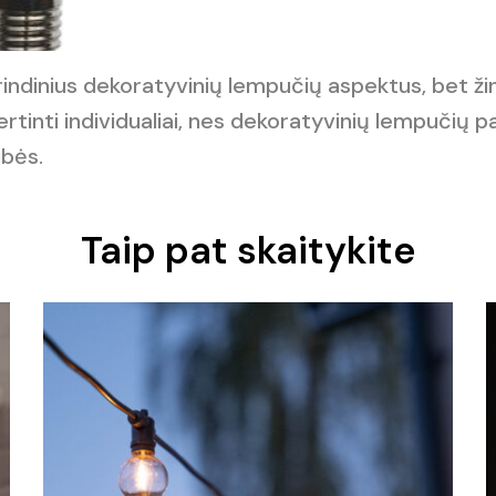
indinius dekoratyvinių lempučių aspektus, bet ž
vertinti individualiai, nes dekoratyvinių lempučių
ibės.
Taip pat skaitykite