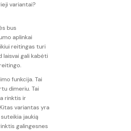
eji variantai?
tės bus
umo aplinkai
ui reitingas turi
laisvai gali kabėti
eitingo.
o funkcija. Tai
tu dimeriu. Tai
 rinktis ir
Kitas variantas yra
 suteikia jaukią
inktis galingesnes