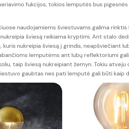
meriavimo fukcijos, tokios lemputės bus pigesnės
čiuose naudojamiems šviestuvams galima rinktis
ie nukreipia šviesą reikiama kryptimi. Ant stalo d
ų, kuris nukreipia šviesą į grindis, neapšviečiant l
Kabančioms lemputėms ant lubų reflektoriumi gal
okoliu, taip šviesą nukreipiant žemyn. Tokiu atveju 
viestuvo gaubtas nes pati lemputė gali būti kaip