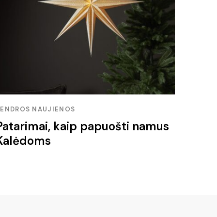
BENDROS NAUJIENOS
Patarimai, kaip papuošti namus
Kalėdoms