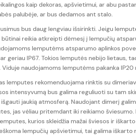
kalingos kaip dekoras, apšvietimui, ar abu pastari
bės palubėje, ar bus dedamos ant stalo.
lausimus bus daug lengviau išsirinkti. Jeigu lempu
būtinai reikia atkreipti dėmesį į lempučių atspar
audojamoms lemputėms atsparumo aplinkos poveiki
ar geriau IP67. Tokios lemputės nebijo lietaus, tad 
. Viduje naudojamoms lemputėms pakanka IP20 r
s lemputes rekomenduojama rinktis su dimeriavim
iesos intensyvumą bus galima reguliuoti su tam skir
 išgauti jaukią atmosferą. Naudojant dimerį galima
es, jas vėliau pritemdant iki reikiamo šviesumo. 
lemputes, kurios skleidžia mažai šviesos ir iškarto
eškoma lempučių apšvietimui, tai galima iškarto r