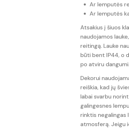
Ar lemputės rei
Ar lemputės ka
Atsakius į šiuos k
naudojamos lauke, 
reitingą. Lauke n
būti bent IP44, o d
po atviru dangumi
Dekorui naudojama
reiškia, kad jų šv
labai svarbu norint
galingesnes lemput
rinktis negalingas 
atmosferą. Jeigu i