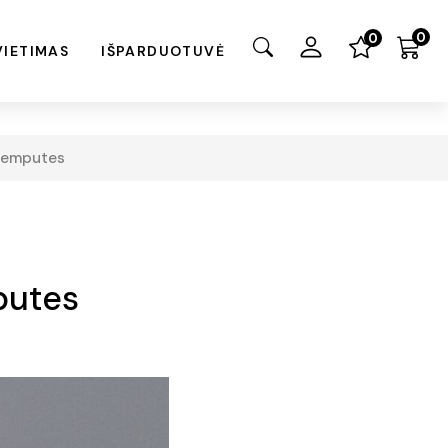
0
0
VIETIMAS
IŠPARDUOTUVĖ
 lemputes
putes