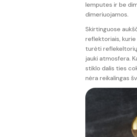
lemputes ir be di
dimeriuojamos.
Skirtinguose aukš
reflektoriais, kur
turėti reflekeltori
jauki atmosfera. 
stiklo dalis ties c
nėra reikalingas š