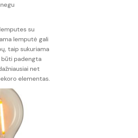
 negu
 lemputes su
edama lemputė gali
ubų, taip sukuriama
i būti padengta
dažniausiai net
 dekoro elementas.