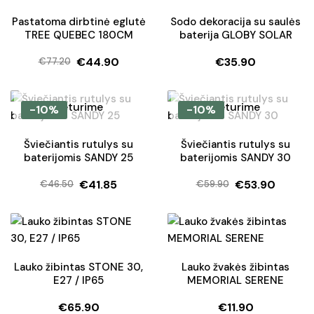
Pastatoma dirbtinė eglutė
Sodo dekoracija su saulės
TREE QUEBEC 180CM
baterija GLOBY SOLAR
€
44.90
€
35.90
€
77.20
Original
Current
price
price
was:
is:
Neturime
Neturime
-10%
-10%
€77.20.
€44.90.
Šviečiantis rutulys su
Šviečiantis rutulys su
baterijomis SANDY 25
baterijomis SANDY 30
€
41.85
€
53.90
€
46.50
€
59.90
Original
Current
Original
Current
price
price
price
price
was:
is:
was:
is:
€46.50.
€41.85.
€59.90.
€53.90.
Lauko žibintas STONE 30,
Lauko žvakės žibintas
E27 / IP65
MEMORIAL SERENE
€
65.90
€
11.90