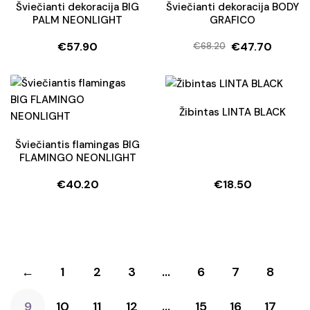
Šviečianti dekoracija BIG
Šviečianti dekoracija BODY
PALM NEONLIGHT
GRAFICO
€
57.90
€
47.70
€
68.20
Original
Current
price
price
was:
is:
€68.20.
€47.70.
Žibintas LINTA BLACK
Šviečiantis flamingas BIG
FLAMINGO NEONLIGHT
€
40.20
€
18.50
←
1
2
3
…
6
7
8
9
10
11
12
…
15
16
17