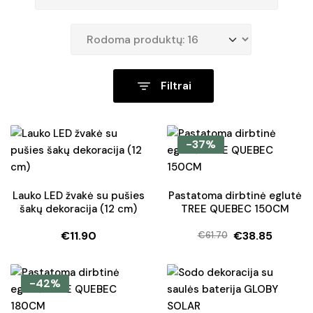
Filtrai
-37%
Lauko LED žvakė su pušies
Pastatoma dirbtinė eglutė
šakų dekoracija (12 cm)
TREE QUEBEC 150CM
€
11.90
€
38.85
€
61.70
Original
Current
price
price
was:
is:
-42%
€61.70.
€38.85.