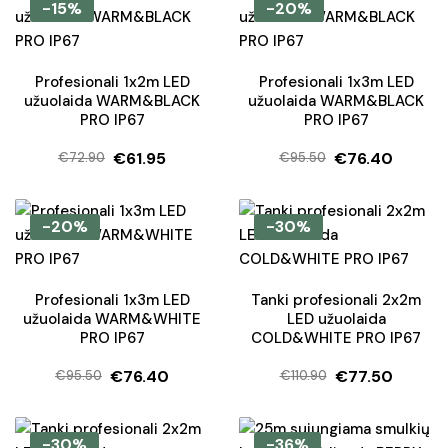
was:
is:
was:
is:
-15%
-20%
€42.99.
€29.90.
€42.99.
€29.90.
Profesionali 1x2m LED
Profesionali 1x3m LED
užuolaida WARM&BLACK
užuolaida WARM&BLACK
PRO IP67
PRO IP67
€
61.95
€
76.40
€
72.90
€
95.50
Original
Current
Original
Current
price
price
price
price
was:
is:
was:
is:
-20%
-30%
€72.90.
€61.95.
€95.50.
€76.40.
Profesionali 1x3m LED
Tanki profesionali 2x2m
užuolaida WARM&WHITE
LED užuolaida
PRO IP67
COLD&WHITE PRO IP67
€
76.40
€
77.50
€
95.50
€
110.90
Original
Current
Original
Current
price
price
price
price
was:
is:
was:
is:
-30%
-36%