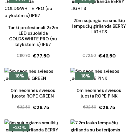
€95.50.
€76.40.
€110.90.
€77.50.
25m sujungiama smulkių
lempučių girlianda BERRY
Tanki profesionali 2x2m
LIGHTS
LED užuolaida
COLD&WHITE PRO (su
blykstėmis) IP67
€
77.50
€
46.50
€
110.90
€
72.50
Original
Current
Original
Current
price
price
price
price
was:
is:
was:
is:
-18%
-18%
€110.90.
€77.50.
€72.50.
€46.50.
5m neoninės šviesos
5m neoninės šviesos
juosta ROPE GREEN
juosta ROPE PINK
€
26.75
€
26.75
€
32.50
€
32.50
Original
Current
Original
Current
price
price
price
price
was:
is:
was:
is:
-20%