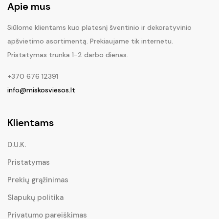
Apie mus
Siūlome klientams kuo platesnį šventinio ir dekoratyvinio
apšvietimo asortimentą. Prekiaujame tik internetu.
Pristatymas trunka 1-2 darbo dienas.
+370 676 12391
info@miskosviesos.lt
Klientams
D.U.K.
Pristatymas
Prekių grąžinimas
Slapukų politika
Privatumo pareiškimas