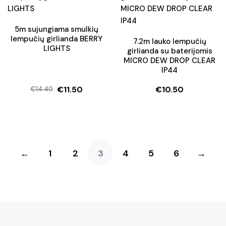
€32.50.
€26.75.
€32.50.
€26.75.
5m sujungiama smulkių
lempučių girlianda BERRY
7.2m lauko lempučių
LIGHTS
girlianda su baterijomis
MICRO DEW DROP CLEAR
IP44
€
11.50
€
10.50
€
14.40
Original
Current
price
price
was:
is:
€14.40.
€11.50.
←
1
2
3
4
5
6
→