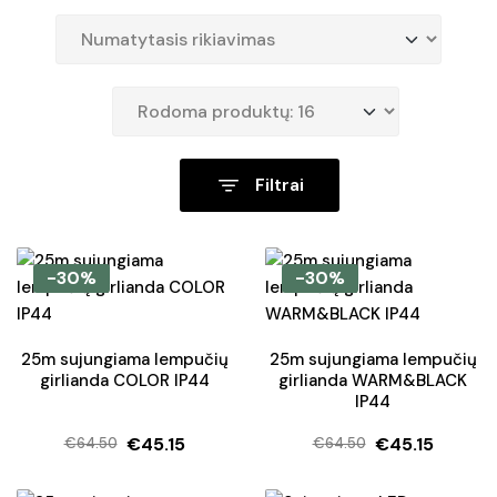
Filtrai
-30%
-30%
25m sujungiama lempučių
25m sujungiama lempučių
girlianda COLOR IP44
girlianda WARM&BLACK
IP44
€
45.15
€
45.15
€
64.50
€
64.50
Original
Current
Original
Current
price
price
price
price