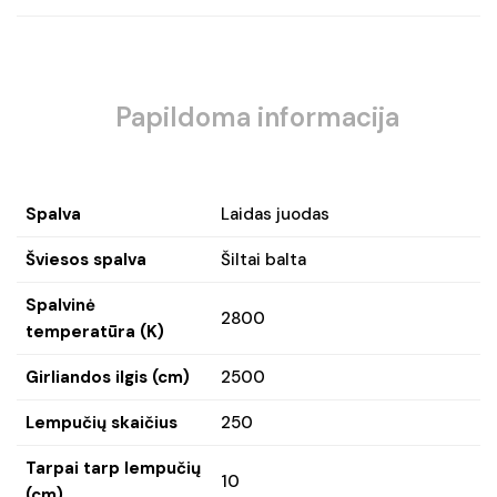
Papildoma informacija
Spalva
Laidas juodas
Šviesos spalva
Šiltai balta
Spalvinė
2800
temperatūra (K)
Girliandos ilgis (cm)
2500
Lempučių skaičius
250
Tarpai tarp lempučių
10
(cm)