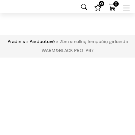
0
0
Pradinis
»
Parduotuvė
»
25m smulkių lempučių girlianda
WARM&BLACK PRO IP67