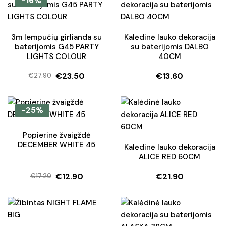
-16%
€2.40.
€1.80.
3m lempučių girlianda su
Kalėdinė lauko dekoracija
baterijomis G45 PARTY
su baterijomis DALBO
LIGHTS COLOUR
40CM
€
23.50
€
13.60
€
27.90
Original
Current
price
price
was:
is:
-25%
€27.90.
€23.50.
Popierinė žvaigždė
DECEMBER WHITE 45
Kalėdinė lauko dekoracija
ALICE RED 60CM
€
12.90
€
21.90
€
17.20
Original
Current
price
price
was:
is:
€17.20.
€12.90.