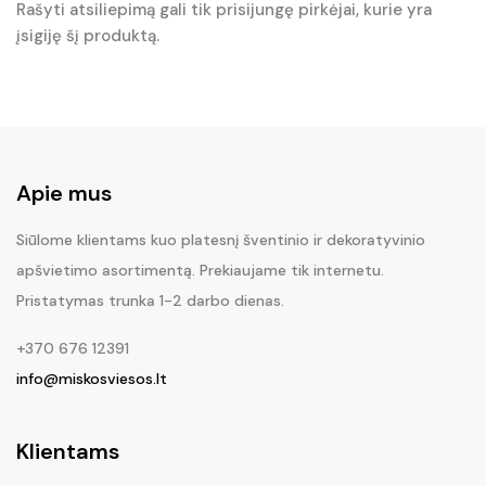
Rašyti atsiliepimą gali tik prisijungę pirkėjai, kurie yra
įsigiję šį produktą.
Apie mus
Siūlome klientams kuo platesnį šventinio ir dekoratyvinio
apšvietimo asortimentą. Prekiaujame tik internetu.
Pristatymas trunka 1-2 darbo dienas.
+370 676 12391
info@miskosviesos.lt
Klientams