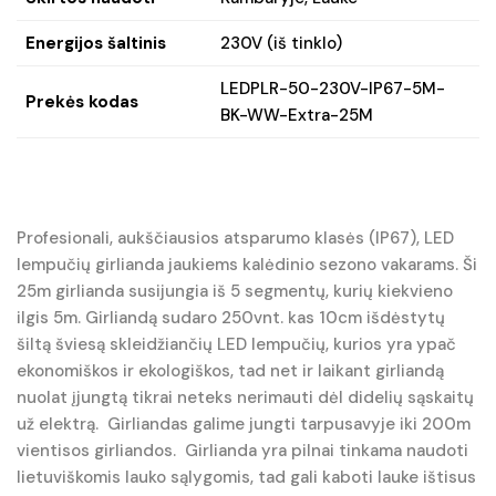
Energijos šaltinis
230V (iš tinklo)
LEDPLR-50-230V-IP67-5M-
Prekės kodas
BK-WW-Extra-25M
Profesionali, aukščiausios atsparumo klasės (IP67), LED
lempučių girlianda jaukiems kalėdinio sezono vakarams. Ši
25m girlianda susijungia iš 5 segmentų, kurių kiekvieno
ilgis 5m. Girliandą sudaro 250vnt. kas 10cm išdėstytų
šiltą šviesą skleidžiančių LED lempučių, kurios yra ypač
ekonomiškos ir ekologiškos, tad net ir laikant girliandą
nuolat įjungtą tikrai neteks nerimauti dėl didelių sąskaitų
už elektrą. Girliandas galime jungti tarpusavyje iki 200m
vientisos girliandos. Girlianda yra pilnai tinkama naudoti
lietuviškomis lauko sąlygomis, tad gali kaboti lauke ištisus