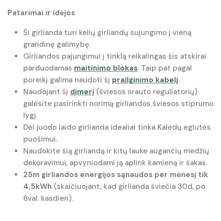
Patarimai ir idėjos
Ši girlianda turi kelių girliandų sujungimo į vieną
grandinę galimybę.
Girliandos pajungimui į tinklą reikalingas šis atskirai
parduodamas
maitinimo blokas
. Taip pat pagal
poreikį galima naudoti šį
prailginimo kabelį
.
Naudojant šį
dimerį
(šviesos srauto reguliatorių)
galėsite pasirinkti norimą girliandos šviesos stiprumo
lygį.
Dėl juodo laido girlianda idealiai tinka Kalėdų eglutės
puošimui.
Naudokite šią girliandą ir kitų lauke augančių medžių
dekoravimui, apvyniodami ją aplink kamieną ir šakas.
25m girliandos energijos sąnaudos per mėnesį tik
4,5kWh
(skaičiuojant, kad girlianda šviečia 30d, po
6val. kasdien).