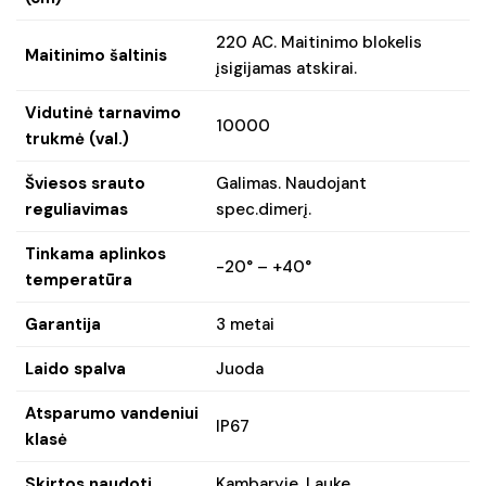
220 AC. Maitinimo blokelis
Maitinimo šaltinis
įsigijamas atskirai.
Vidutinė tarnavimo
10000
trukmė (val.)
Šviesos srauto
Galimas. Naudojant
reguliavimas
spec.dimerį.
Tinkama aplinkos
-20° – +40°
temperatūra
Garantija
3 metai
Laido spalva
Juoda
Atsparumo vandeniui
IP67
klasė
Skirtos naudoti
Kambaryje, Lauke