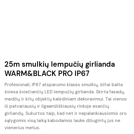
25m smulkių lempučių girlianda
WARM&BLACK PRO IP67
Profesionali, IP67 atsparumo klasės smulkių, šiltai balta
šviesa šviečiančių LED lempučių girlianda. Skirta fasadų,
medžių ir kitų objektų kalėdiniam dekoravimui. Tai vienos
iš patvariausių ir ilgaamžiškiausių rinkoje esančių
girliandų. Sukurtos taip, kad net ir nepalankiausiomis oro
sąlygomis visą laiką kabodamos lauke džiugintų jus ne
vienerius metus.