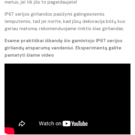
metus, jei tik jūs to pageidaujate!
IP67 serijos girliandos pasižymi galingesnėmis
lemputėmis, tad jei norite, kad jūsų dekoracija būtų kuo
geriau matoma, rekomenduojame rinktis šias girliandas.
Esame praktiškai išbandę šio gamintojo IP67 serijos
girliandų atsparumą vandeniui. Eksperimentą galite
pamatyti šiame video