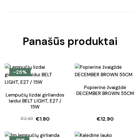
Panašūs produktai
-25%
Popierinė žvaigždė
DECEMBER BROWN 55CM
Lempučių lizdai girliandos
laidui BELT LIGHT, E27 /
15W
€
1.80
€
12.90
€
2.40
Original
Current
price
price
was:
is: