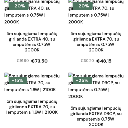
was:
is:
was:
is:
-20%
-20%
€27.90.
€23.50.
€71.90.
€49.50.
5m sujungiama lempučių
5m sujungiama lempučių
girlianda EXTRA 40, su
girlianda EXTRA 70, su
lemputėmis 0.75W |
lemputėmis 0.75W |
2000K
2000K
€
73.50
€
48.15
€
91.90
€
60.20
Original
Current
Original
Current
price
price
price
price
was:
is:
was:
is:
-15%
-25%
€91.90.
€73.50.
€60.20.
€48.15.
5m sujungiama lempučių
girlianda EXTRA 70, su
5m sujungiama lempučių
lemputėmis 1.6W | 2100K
girlianda EXTRA DROP, su
lemputėmis 0.75W |
2000K