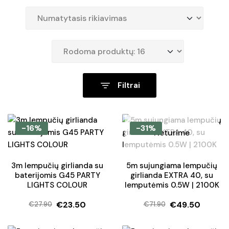
Filtrai
-16%
-31%
Neturime
3m lempučių girlianda su
5m sujungiama lempučių
baterijomis G45 PARTY
girlianda EXTRA 40, su
LIGHTS COLOUR
lemputėmis 0.5W | 2100K
€
23.50
€
49.50
€
27.90
€
71.90
Original
Current
Original
Current
price
price
price
price