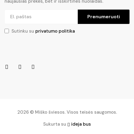
naujausias prekes, bet ir išskirtines nuolaidas.
Prenumeruoti
Sutinku su
privatumo politika
2026 © Miško šviesos. Visos teisės saugomos.
Sukurta su
ideja bus