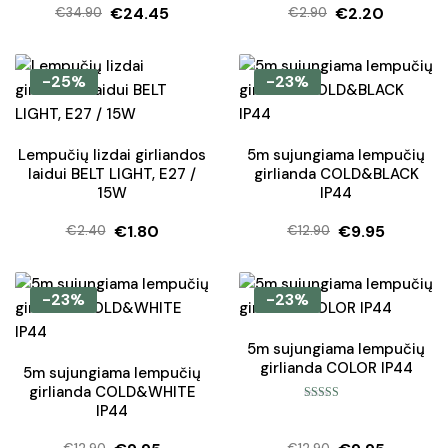
€
24.45
€
2.20
€
34.90
€
2.90
Original
Current
Original
Current
price
price
price
price
was:
is:
was:
is:
-25%
-23%
€34.90.
€24.45.
€2.90.
€2.20.
Lempučių lizdai girliandos
5m sujungiama lempučių
laidui BELT LIGHT, E27 /
girlianda COLD&BLACK
15W
IP44
€
1.80
€
9.95
€
2.40
€
12.90
Original
Current
Original
Current
price
price
price
price
was:
is:
was:
is:
-23%
-23%
€2.40.
€1.80.
€12.90.
€9.95.
5m sujungiama lempučių
girlianda COLOR IP44
5m sujungiama lempučių
girlianda COLD&WHITE
IP44
Įvertinimas:
5.00
iš 5