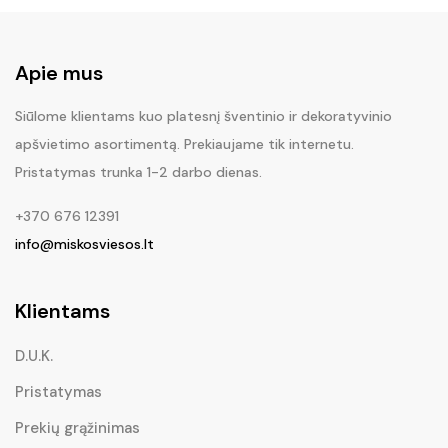
Apie mus
Siūlome klientams kuo platesnį šventinio ir dekoratyvinio
apšvietimo asortimentą. Prekiaujame tik internetu.
Pristatymas trunka 1-2 darbo dienas.
+370 676 12391
info@miskosviesos.lt
Klientams
D.U.K.
Pristatymas
Prekių grąžinimas