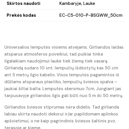
Skirtos naudoti
Kambaryje, Lauke
Prekės kodas
EC-C5-010-P-BSGWW_50cm
Universalios lemputės visiems atvejams. Girliandos laidas
atsparus atmosferos poveikiui, tad puikiai tinka
ilgalaikiam naudojimui lauke tiek žiemą tiek vasarą.
Girliandą sudaro 10 vnt. lempučių išdėstytų kas 50 cm
ant 5 metrų ilgio kabelio. Visos lemputės pagamintos iš
dūžiams atsparaus plastiko, lempučių šviesos spalva –
jaukiai šiltai balta. Lemputės skersmuo 7cm. Jungiant jas
tarpusavyje girliandos ilgis gali būti nuo 5 m iki 50 metrų.
Girliandos šviesos stiprumas nėra didelis. Tad girlianda
labiau skirta naudoti dekorui ir/ar papildomam aplinkos
apšvietimui, o ne kaip pagrindinis šviesos šaltinis pvz.
terasoje ar kieme.