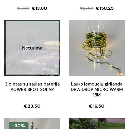
€
13.60
€
158.25
€
17.50
€
211.00
Original
Current
Original
Current
price
price
price
price
was:
is:
was:
is:
€17.50.
€13.60.
€211.00.
€158.25.
Neturime
Žibintas su saulės baterija
Lauko lempučių girlianda
POWER SPOT SOLAR
DEW DROP MICRO WARM
15M
€
23.50
€
16.50
-30%