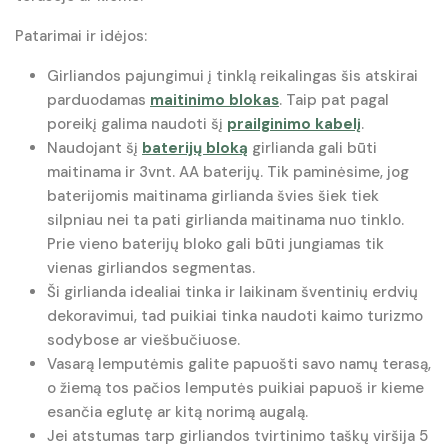
Patarimai ir idėjos:
Girliandos pajungimui į tinklą reikalingas šis atskirai
parduodamas
maitinimo blokas
. Taip pat pagal
poreikį galima naudoti šį
prailginimo kabelį
.
Naudojant šį
baterijų bloką
girlianda gali būti
maitinama ir 3vnt. AA baterijų. Tik paminėsime, jog
baterijomis maitinama girlianda švies šiek tiek
silpniau nei ta pati girlianda maitinama nuo tinklo.
Prie vieno baterijų bloko gali būti jungiamas tik
vienas girliandos segmentas.
Ši girlianda idealiai tinka ir laikinam šventinių erdvių
dekoravimui, tad puikiai tinka naudoti kaimo turizmo
sodybose ar viešbučiuose.
Vasarą lemputėmis galite papuošti savo namų terasą,
o žiemą tos pačios lemputės puikiai papuoš ir kieme
esančia eglutę ar kitą norimą augalą.
Jei atstumas tarp girliandos tvirtinimo taškų viršija 5