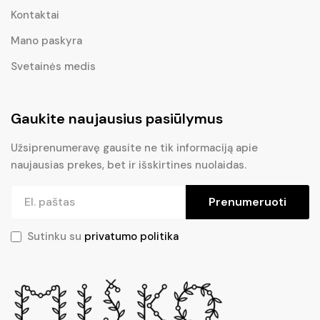
Kontaktai
Mano paskyra
Svetainės medis
Gaukite naujausius pasiūlymus
Užsiprenumeravę gausite ne tik informaciją apie
naujausias prekes, bet ir išskirtines nuolaidas.
Prenumeruoti
Sutinku su
privatumo politika