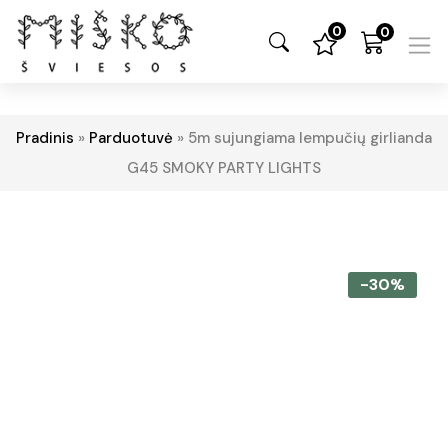
0
0
Pradinis
»
Parduotuvė
»
5m sujungiama lempučių girlianda
G45 SMOKY PARTY LIGHTS
-30%