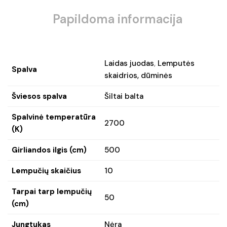
Papildoma informacija
Laidas juodas
,
Lemputės
Spalva
skaidrios, dūminės
Šviesos spalva
Šiltai balta
Spalvinė temperatūra
2700
(K)
Girliandos ilgis (cm)
500
Lempučių skaičius
10
Tarpai tarp lempučių
50
(cm)
Jungtukas
Nėra