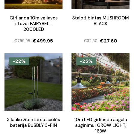
Girlianda 10m vėliavos
Stalo žibintas MUSHROOM
stovui FAIRYBELL
BLACK
2000LED
€
499.95
€
27.60
€
799.95
€
32.50
Original
Current
Original
Current
price
price
price
price
was:
is:
was:
is:
-22%
-25%
€799.95.
€499.95.
€32.50.
€27.60.
3 lauko žibintai su saulės
10m LED girlianda augalų
baterija BUBBLY 3-PIN
auginimui GROW LIGHT,
168W