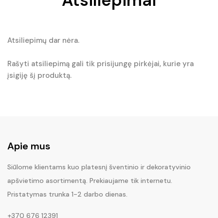
Atsiliepimai
Atsiliepimų dar nėra.
Rašyti atsiliepimą gali tik prisijungę pirkėjai, kurie yra
įsigiję šį produktą.
Apie mus
Siūlome klientams kuo platesnį šventinio ir dekoratyvinio
apšvietimo asortimentą. Prekiaujame tik internetu.
Pristatymas trunka 1-2 darbo dienas.
+370 676 12391