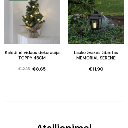
Kalėdinė vidaus dekoracija
Lauko žvakės žibintas
TOPPY 45CM
MEMORIAL SERENE
€
8.65
€
11.90
€
12.35
Original
Current
price
price
was:
is:
€12.35.
€8.65.