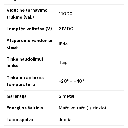
Vidutinė tarnavimo
15000
trukmė (val.)
Lemptės voltažas (V)
31V DC
Atsparumo vandeniui
IP44
klasė
Tinka naudojimui
Taip
lauke
Tinkama aplinkos
-20° – +40°
temperatūra
Garantija
2 metai
Energijos šaltinis
Mažo voltažo (iš tinklo)
Laido spalva
Juoda