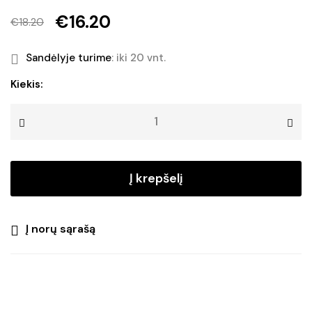
€
16.20
€
18.20
Original
Current
price
price
Sandėlyje turime
: iki 20 vnt.
was:
is:
produkto
Kiekis:
kiekis:
€18.20.
€16.20.
3
lauko
žibintai
su
Į krepšelį
saulės
baterija
GRASS
Į norų sąrašą
LIGHT
SOLAR