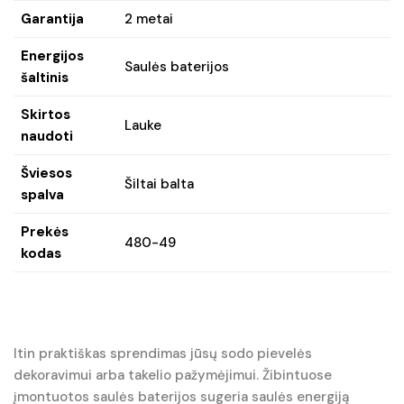
Garantija
2 metai
Energijos
Saulės baterijos
šaltinis
Skirtos
Lauke
naudoti
Šviesos
Šiltai balta
spalva
Prekės
480-49
kodas
Itin praktiškas sprendimas jūsų sodo pievelės
dekoravimui arba takelio pažymėjimui. Žibintuose
įmontuotos saulės baterijos sugeria saulės energiją