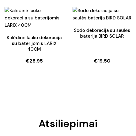
price
price
was:
is:
€39.90.
€31.90.
Sodo dekoracija su saulės
baterija BIRD SOLAR
Kalėdinė lauko dekoracija
su baterijomis LARIX
40CM
€
28.95
€
19.50
Atsiliepimai