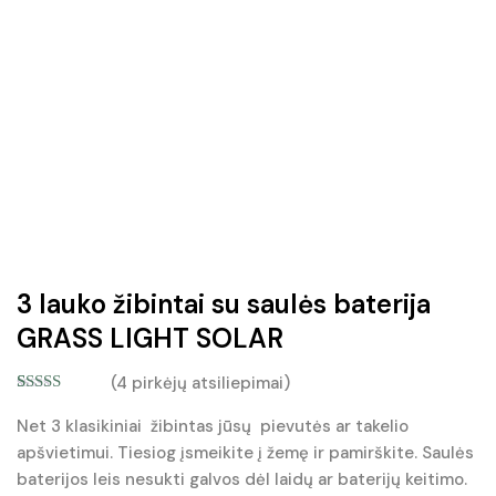
3 lauko žibintai su saulės baterija
GRASS LIGHT SOLAR
(
4
pirkėjų atsiliepimai)
Įvertinimas:
4
5.00
iš 5
Net 3 klasikiniai žibintas jūsų pievutės ar takelio
(viso
apšvietimui. Tiesiog įsmeikite į žemę ir pamirškite. Saulės
įvertinimų:
)
baterijos leis nesukti galvos dėl laidų ar baterijų keitimo.