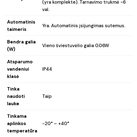
(yra komplekte). Tarnavimo trukmė ~6
val.
Automatinis
Yra. Automatinis įsijungimas sutemus.
taimeris
Bendra galia
Vieno šviestuvėlio galia 0.06W
(W)
Atsparumo
vandeniui
IP44
klasė
Tinka
naudoti
Taip
lauke
Tinkama
aplinkos
-20° – +40°
temperatūra