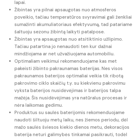
lapai.
Žibintas yra pilnai apsaugotas nuo atmosferos
poveikio, tačiau temperatūros svyravimai gali ženkliai
sumažinti akumuliatoriaus efektyvumą, tad patariame
šaltuoju sezonu žibintą laikyti patalpose.
Žibintas yra apsaugotas nuo atsitiktinio užlipimo.
Tačiau patartina jo nenaudoti ten kur dažnai
mindžiojama ar net užvažiuojama automobiliu.
Optimaliam veikimui rekomenduojame kas met
pakeisti žibinto pakraunamas baterijas. Nes visos
pakraunamos baterijos optimaliai veikia tik ribotą
pakrovimo ciklo skaičių t.y. su kiekvienu pakrovimu
vyksta baterijos nusidėvėjimas ir baterijos talpa
mažėja. Šis nusidėvėjimas yra natūralus procesas ir
nėra laikomas gedimu.
Produktus su saulės baterijomis rekomenduojame
naudoti šiltuoju metų laiku, nes žiemos periodu, dėl
mažo saulės šviesos kiekio dienos metu, dekoracijos
baterija neturi galimybės tinkamai pasikrauti, todėl