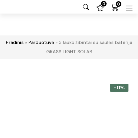
0
0
Pradinis
»
Parduotuvė
»
3 lauko žibintai su saulės baterija
GRASS LIGHT SOLAR
-11%