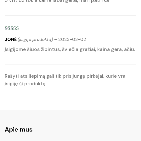
3 vnt uz tokia kaina labai gerai, man patinka
Įvertinimas:
5
JONĖ
(įsigijo produktą)
–
2023-03-02
iš 5
Įsigijome šiuos žibintus, šviečia gražiai, kaina gera, ačiū.
Rašyti atsiliepimą gali tik prisijungę pirkėjai, kurie yra
įsigiję šį produktą.
Apie mus