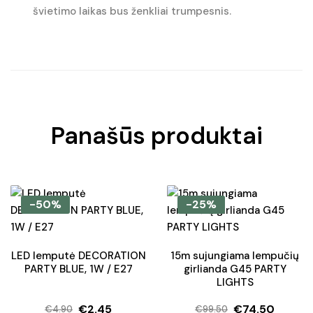
švietimo laikas bus ženkliai trumpesnis.
Panašūs produktai
-50%
-25%
LED lemputė DECORATION
15m sujungiama lempučių
PARTY BLUE, 1W / E27
girlianda G45 PARTY
LIGHTS
€
2.45
€
74.50
€
4.90
€
99.50