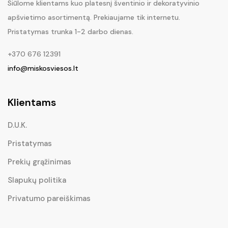
Siūlome klientams kuo platesnį šventinio ir dekoratyvinio
apšvietimo asortimentą. Prekiaujame tik internetu.
Pristatymas trunka 1-2 darbo dienas.
+370 676 12391
info@miskosviesos.lt
Klientams
D.U.K.
Pristatymas
Prekių grąžinimas
Slapukų politika
Privatumo pareiškimas