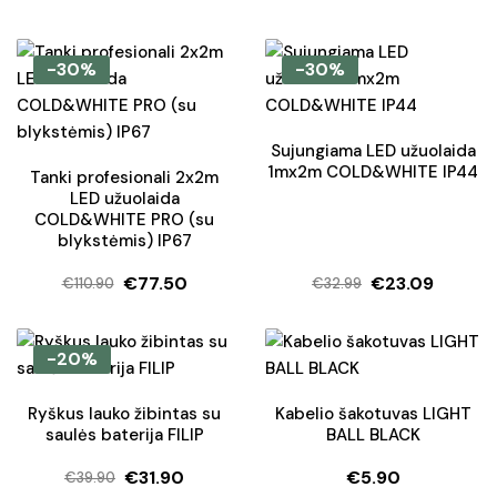
Original
Current
Original
Current
price
price
price
price
was:
is:
was:
is:
-30%
-30%
€4.90.
€2.45.
€99.50.
€74.50.
Sujungiama LED užuolaida
1mx2m COLD&WHITE IP44
Tanki profesionali 2x2m
LED užuolaida
COLD&WHITE PRO (su
blykstėmis) IP67
€
77.50
€
23.09
€
110.90
€
32.99
Original
Current
Original
Current
price
price
price
price
was:
is:
was:
is:
-20%
€110.90.
€77.50.
€32.99.
€23.09.
Ryškus lauko žibintas su
Kabelio šakotuvas LIGHT
saulės baterija FILIP
BALL BLACK
€
31.90
€
5.90
€
39.90
Original
Current