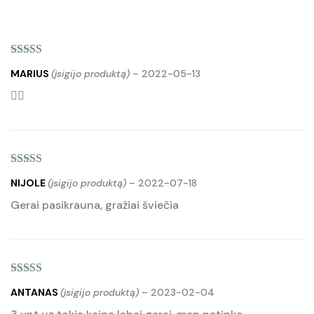
Įvertinimas:
5
MARIUS
(įsigijo produktą)
–
2022-05-13
iš 5
👍🏻
Įvertinimas:
5
NIJOLE
(įsigijo produktą)
–
2022-07-18
iš 5
Gerai pasikrauna, gražiai šviečia
Įvertinimas:
5
ANTANAS
(įsigijo produktą)
–
2023-02-04
iš 5