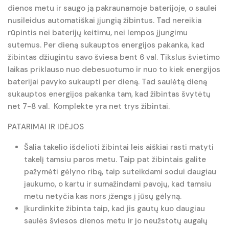
dienos metu ir saugo ją pakraunamoje baterijoje, o saulei
nusileidus automatiškai įjungią žibintus. Tad nereikia
rūpintis nei baterijų keitimu, nei lempos įjungimu
sutemus. Per dieną sukauptos energijos pakanka, kad
žibintas džiugintu savo šviesa bent 6 val. Tikslus švietimo
laikas priklauso nuo debesuotumo ir nuo to kiek energijos
baterijai pavyko sukaupti per dieną. Tad saulėtą dieną
sukauptos energijos pakanka tam, kad žibintas švytėtų
net 7-8 val. Komplekte yra net trys žibintai.
PATARIMAI IR IDĖJOS
Šalia takelio išdėlioti žibintai leis aiškiai rasti matyti
takelį tamsiu paros metu. Taip pat žibintais galite
pažymėti gėlyno ribą, taip suteikdami sodui daugiau
jaukumo, o kartu ir sumažindami pavojų, kad tamsiu
metu netyčia kas nors įžengs į jūsų gėlyną.
Įkurdinkite žibinta taip, kad jis gautų kuo daugiau
saulės šviesos dienos metu ir jo neužstotų augalų