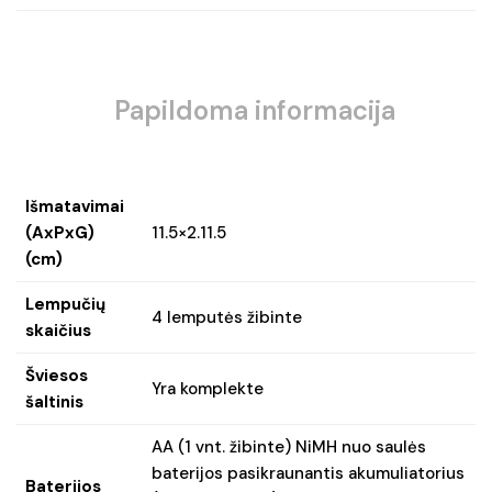
Papildoma informacija
Išmatavimai
(AxPxG)
11.5×2.11.5
(cm)
Lempučių
4 lemputės žibinte
skaičius
Šviesos
Yra komplekte
šaltinis
AA (1 vnt. žibinte) NiMH nuo saulės
baterijos pasikraunantis akumuliatorius
Baterijos