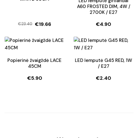
LED lemputė girliandai
A60 FROSTED DIM, 4W /
2700K / E27
€
19.66
€
4.90
€
23.40
Original
Current
price
price
was:
is:
€23.40.
€19.66.
Popierinė žvaigždė LACE
LED lemputė G45 RED, 1W
45CM
/ E27
€
5.90
€
2.40