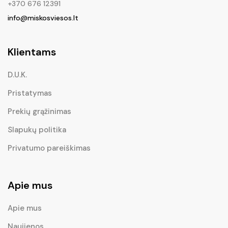
+370 676 12391
info@miskosviesos.lt
Klientams
D.U.K.
Pristatymas
Prekių grąžinimas
Slapukų politika
Privatumo pareiškimas
Apie mus
Apie mus
Naujienos