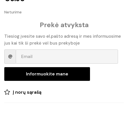
Neturime
Prekė atvyksta
Tiesiog įvesite savo el.pašto adresą ir mes informuosime
jus kai tik ši prekė vėl bus prekyboje
Informuokite mane
Į norų sąrašą