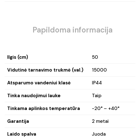
Papildoma informacija
Ilgis (cm)
50
Vidutinė tarnavimo trukmė (val.)
15000
Atsparumo vandeniui klasė
IP44
Tinka naudojimui lauke
Taip
Tinkama aplinkos temperatūra
-20° – +40°
Garantija
2 metai
Laido spalva
Juoda