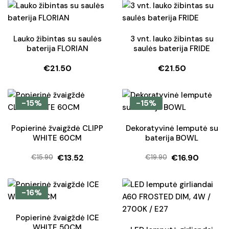
Lauko žibintas su saulės
3 vnt. lauko žibintas su
baterija FLORIAN
saulės baterija FRIDE
€
21.50
€
21.50
-15%
-15%
Popierinė žvaigždė CLIPP
Dekoratyvinė lemputė su
WHITE 60CM
baterija BOWL
€
13.52
€
16.90
€
15.90
€
19.90
Original
Current
Original
Current
price
price
price
price
was:
is:
was:
is:
-16%
€15.90.
€13.52.
€19.90.
€16.90.
Popierinė žvaigždė ICE
WHITE 50CM