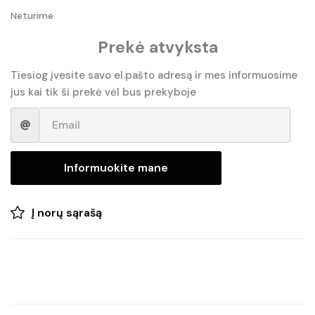
Neturime
Prekė atvyksta
Tiesiog įvesite savo el.pašto adresą ir mes informuosime
jus kai tik ši prekė vėl bus prekyboje
Informuokite mane
Į norų sąrašą