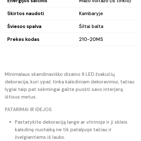
Energijos šaltinis
Mažo voltažo (iš tinklo)
Skirtos naudoti
Kambaryje
Šviesos spalva
Šiltai balta
Prekės kodas
210-20MS
Minimalaus skandinaviško dizaino 9 LED žvakučių
dekoracija, kuri ypač tinka kalėdiniam dekoravimui, tačiau
lygiai taip pat sėkmingai galite puošti savo interjerą
ištisus metus.
PATARIMAI IR IDĖJOS
Pastatykite dekoraciją lange ar vitrinoje ir ji skleis
kalėdinę nuotaiką ne tik patalpoje tačiau ir
žvelgiantiems iš lauko.