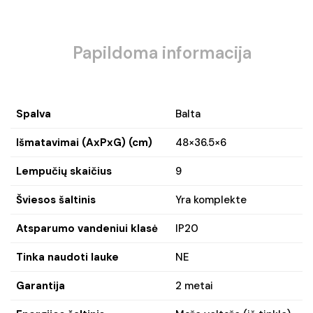
Papildoma informacija
Spalva
Balta
Išmatavimai (AxPxG) (cm)
48×36.5×6
Lempučių skaičius
9
Šviesos šaltinis
Yra komplekte
Atsparumo vandeniui klasė
IP20
Tinka naudoti lauke
NE
Garantija
2 metai