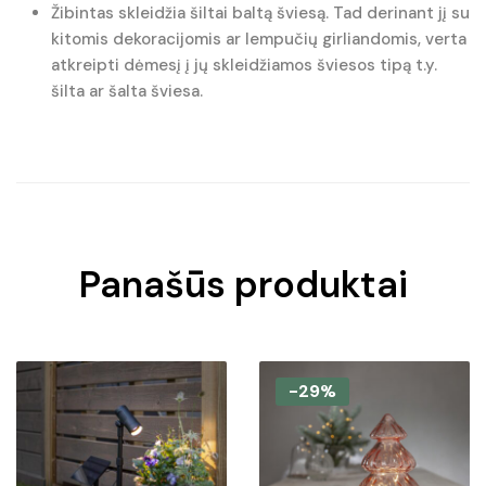
Žibintas skleidžia šiltai baltą šviesą. Tad derinant jį su
kitomis dekoracijomis ar lempučių girliandomis, verta
atkreipti dėmesį į jų skleidžiamos šviesos tipą t.y.
šilta ar šalta šviesa.
Panašūs produktai
-29%