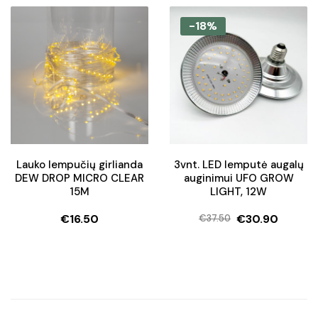
price
price
was:
is:
-18%
€110.90.
€77.50.
Lauko lempučių girlianda
3vnt. LED lemputė augalų
DEW DROP MICRO CLEAR
auginimui UFO GROW
15M
LIGHT, 12W
€
16.50
€
30.90
€
37.50
Original
Current
price
price
was:
is:
€37.50.
€30.90.