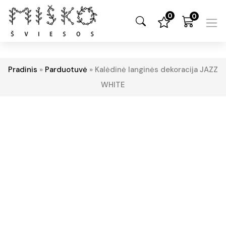
0
0
Pradinis
»
Parduotuvė
»
Kalėdinė langinės dekoracija JAZZ
WHITE