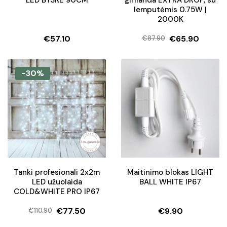
lemputėmis 0.75W |
2000K
€
57.10
€
65.90
€
87.90
Original
Current
price
price
was:
is:
-30%
€87.90.
€65.90.
Tanki profesionali 2x2m
Maitinimo blokas LIGHT
LED užuolaida
BALL WHITE IP67
COLD&WHITE PRO IP67
€
77.50
€
9.90
€
110.90
Original
Current