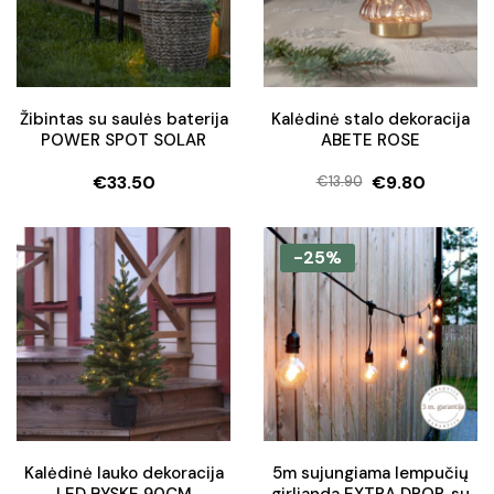
Žibintas su saulės baterija
Kalėdinė stalo dekoracija
POWER SPOT SOLAR
ABETE ROSE
€
33.50
€
9.80
€
13.90
Original
Current
price
price
was:
is:
-25%
€13.90.
€9.80.
Kalėdinė lauko dekoracija
5m sujungiama lempučių
LED BYSKE 90CM
girlianda EXTRA DROP, su