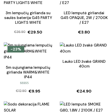
3m lempučių girlianda su
LED lemputė girliandai
saulės baterija G45 PARTY
G45 OPAQUE, 2W / 2700K
LIGHTS WHITE
/ E27
€
29.50
€
3.80
€
36.90
Original
Current
price
price
was:
is:
-23%
€36.90.
€29.50.
Lauko LED žvakė GRAND
40cm
5m sujungiama lempučių
girlianda WARM&WHITE
IP44
Įvertinimas:
€
9.95
€
24.90
5.00
iš 5
€
12.90
Original
Current
price
price
was:
is: