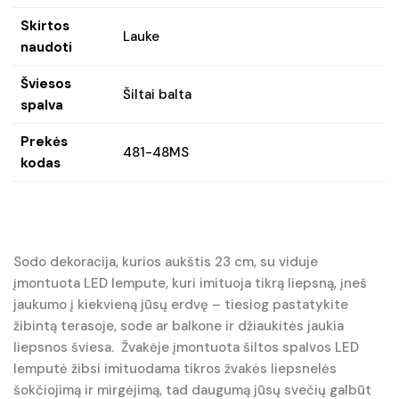
Skirtos
Lauke
naudoti
Šviesos
Šiltai balta
spalva
Prekės
481-48MS
kodas
Sodo dekoracija, kurios aukštis 23 cm, su viduje
įmontuota LED lempute, kuri imituoja tikrą liepsną, įneš
jaukumo į kiekvieną jūsų erdvę – tiesiog pastatykite
žibintą terasoje, sode ar balkone ir džiaukitės jaukia
liepsnos šviesa. Žvakėje įmontuota šiltos spalvos LED
lemputė žibsi imituodama tikros žvakės liepsnelės
šokčiojimą ir mirgėjimą, tad daugumą jūsų svečių galbūt