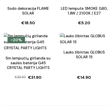
€12.90.
€9.95.
Sodo dekoracija FLAME
LED lemputė SMOKE G80,
SOLAR
1.8W / 2100K / E27
€
18.50
€
5.20
-20%
Lauko žibintas GLOBUS
SOLAR 15
5m lempučių girlianda su
saulės baterija G45
CRYSTAL PARTY LIGHTS
€
31.90
€
14.90
€
39.90
Original
Current
price
price
was:
is:
€39.90.
€31.90.