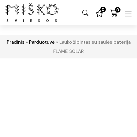
0
0
Pradinis
»
Parduotuvė
»
Lauko žibintas su saulės baterija
FLAME SOLAR