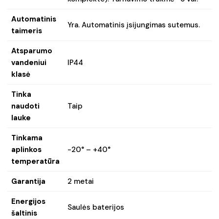
Automatinis
Yra. Automatinis įsijungimas sutemus.
taimeris
Atsparumo
vandeniui
IP44
klasė
Tinka
naudoti
Taip
lauke
Tinkama
aplinkos
-20° – +40°
temperatūra
Garantija
2 metai
Energijos
Saulės baterijos
šaltinis