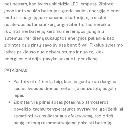
net neįtars, kad šviesą skleidžia LED lemputė. Žibinte
įmontuota saulės baterija sugeria saulės energiją dienos
metu ir saugo ją pakraunamoje baterijoje, o saulei
nusileidus automatiškai įjungia žibintą. Tad nereikia
rūpintis nei baterijų keitimu nei lempos įjungimu
sutemus. Per dieną sukauptos energijos pakanka, kad
žibintas džiugintų savo šviesa bent 5 val. Tikslus švietimo
laikas priklauso nuo debesuotumo ir nuo to, kiek
energijos baterijai pavyko sukaupti per dieną.
PATARIMAI:
Pastatykite žibintą taip, kad jis gautų kuo daugiau
saulės šviesos dienos metu ir jo neužstotų augalų
lapai.
Žibintas yra pilnai apsaugotas nuo atmosferos
poveikio, tačiau temperatūros svyravimai gali ženkliai
sumažinti akumuliatoriaus efektyvumą, tad prieš
naują sezoną rekomenduojame pakeisti bateriją.