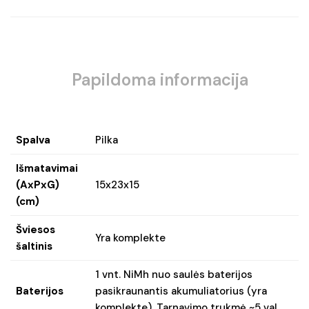
Papildoma informacija
Spalva
Pilka
Išmatavimai
(AxPxG)
15x23x15
(cm)
Šviesos
Yra komplekte
šaltinis
1 vnt. NiMh nuo saulės baterijos
Baterijos
pasikraunantis akumuliatorius (yra
komplekte). Tarnavimo trukmė ~5 val.