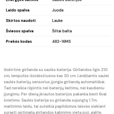
Laido spalva
Juoda
Skirtos naudoti
Lauke
Šviesos spalva
Šiltai balta
Prekės kodas
482-16MS
Išskirtinė girlianda su saulės baterija. Girliandos ilgis 210
cm, lemputės išsidėsčiusios kas 30 cm. Leidžiantis saulei
saulės baterijų sensorius įjungia girliandą automatiškai.
Tad nereikia rūpintis nei baterijų keitimu, nei kasdieniu
įjungimu. Per dieną įkrautos baterijos pakanka bent 6val.
švietimo. Saulės baterija su girlianda sujungtą 1.7m.
maitinimo laidu, tai suteikia papildomos laisvės siekiant
surasti optimalią girliandos kabinimo vietą pvz. galite