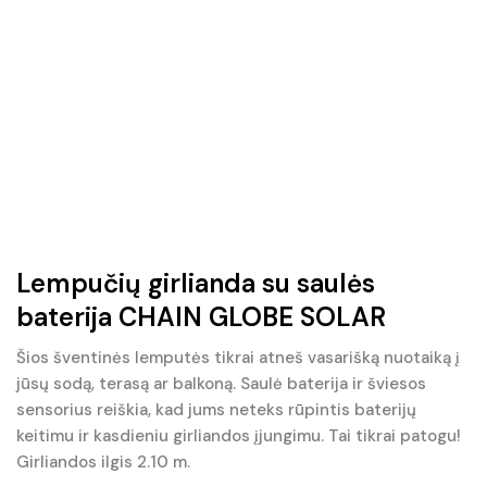
Lempučių girlianda su saulės
baterija CHAIN GLOBE SOLAR
Šios šventinės lemputės tikrai atneš vasarišką nuotaiką į
jūsų sodą, terasą ar balkoną. Saulė baterija ir šviesos
sensorius reiškia, kad jums neteks rūpintis baterijų
keitimu ir kasdieniu girliandos įjungimu. Tai tikrai patogu!
Girliandos ilgis 2.10 m.