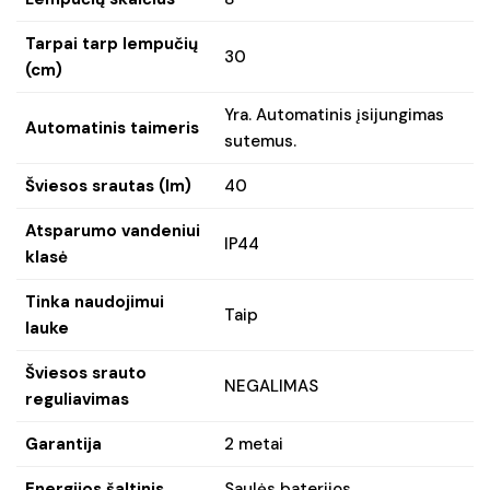
Tarpai tarp lempučių
30
(cm)
Yra. Automatinis įsijungimas
Automatinis taimeris
sutemus.
Šviesos srautas (lm)
40
Atsparumo vandeniui
IP44
klasė
Tinka naudojimui
Taip
lauke
Šviesos srauto
NEGALIMAS
reguliavimas
Garantija
2 metai
Energijos šaltinis
Saulės baterijos