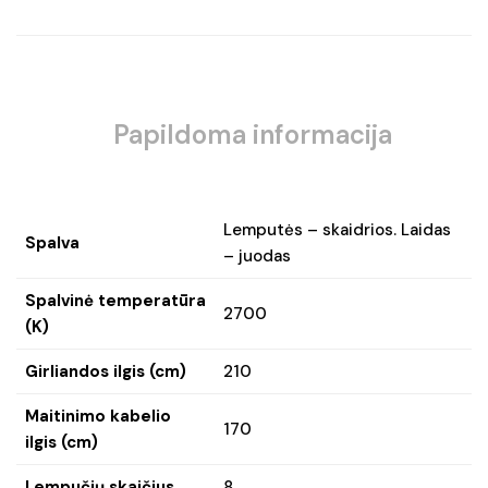
Papildoma informacija
Lemputės – skaidrios. Laidas
Spalva
– juodas
Spalvinė temperatūra
2700
(K)
Girliandos ilgis (cm)
210
Maitinimo kabelio
170
ilgis (cm)
Lempučių skaičius
8