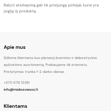
Rašyti atsiliepimą gali tik prisijungę pirkėjai, kurie yra
įsigiję šį produktą.
Apie mus
Siūlome klientams kuo platesnį šventinio ir dekoratyvinio
apšvietimo asortimentą. Prekiaujame tik internetu.
Pristatymas trunka 1-2 darbo dienas.
+370 676 12391
info@miskosviesos.lt
Klientams