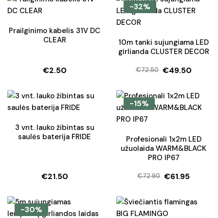
was:
is:
was:
is:
-32%
€70.35.
€52.90.
€68.20.
€47.70.
Prailginimo kabelis 31V DC
CLEAR
10m tanki sujungiama LED
girlianda CLUSTER DECOR
€
2.50
€
49.50
€
72.50
Original
Current
price
price
was:
is:
-15%
€72.50.
€49.50.
3 vnt. lauko žibintas su
saulės baterija FRIDE
Profesionali 1x2m LED
užuolaida WARM&BLACK
PRO IP67
€
21.50
€
61.95
€
72.90
Original
Current
price
price
was:
is:
-30%