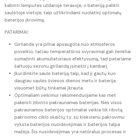
kabinti lemputes uždaroje terasoje, o bateriją palikti
saulėtoje vietoje, taip užtikrindami nuolatinį optimalų
baterijos įkrovimą.
PATARIMAI:
Girlianda yra pilnai apsaugota nuo atmosferos
poveikio, tačiau temperatūros svyravimai gali ženkliai
sumažinti akumuliatoriaus efektyvumą, tad patariame
šaltuoju sezonu girliandą įsinešti į kambarį.
Įkurdinkite saulė bateriją taip, kad ji gautų kuo
daugiau saulės šviesos dienos metu ir baterija
visuomet būtų tinkamai įkrauta.
Optimaliam veikimui rekomenduojame kas met
pakeisti žibinto pakraunamas baterijas. Nes visos
pakraunamos baterijos optimaliai veikia tik ribotą
pakrovimo ciklo skaičių t.y. su kiekvienu pakrovimu
vyksta baterijos nusidėvėjimas ir baterijos talpa
mažėja. Šis nusidėvėjimas yra natūralus procesas ir