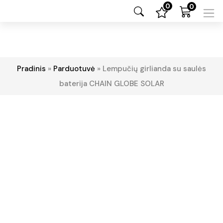
0
0
Pradinis
»
Parduotuvė
»
Lempučių girlianda su saulės
baterija CHAIN GLOBE SOLAR