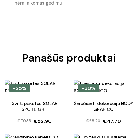
nėra laikomas gedimu.
Panašūs produktai
-25%
-30%
3vnt. paketas SOLAR
Šviečianti dekoracija BODY
SPOTLIGHT
GRAFICO
€
52.90
€
47.70
€
70.35
€
68.20
Original
Current
Original
Current
price
price
price
price