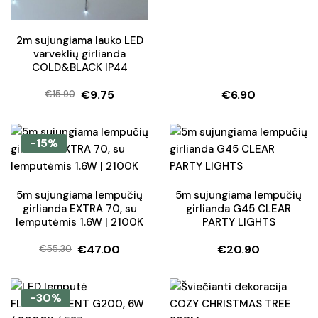
2m sujungiama lauko LED
varveklių girlianda
COLD&BLACK IP44
€
9.75
€
6.90
€
15.90
Original
Current
price
price
was:
is:
-15%
€15.90.
€9.75.
5m sujungiama lempučių
5m sujungiama lempučių
girlianda EXTRA 70, su
girlianda G45 CLEAR
lemputėmis 1.6W | 2100K
PARTY LIGHTS
€
47.00
€
20.90
€
55.30
Original
Current
price
price
was:
is:
-30%
€55.30.
€47.00.