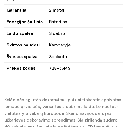
Garantija
2 metai
Energijos šaltinis
Baterijos
Laido spalva
Sidabro
Skirtos naudoti
Kambaryje
Šviesos spalva
Spalvota
Prekės kodas
728-36MS
Kalėdinės eglutės dekoravimui puikiai tinkantis spalvotas
lempučių-vielučių variantas sidabriniu laidu. Lemputės-
vielutės yra vakarų Europos ir Skandinavijos šalis jau
užkariavęs dekoravimo sprendimas. Šią girliandą sudaro
40 tolygiai ant 4m ilgio laido išdėstytų LED lempučių ir