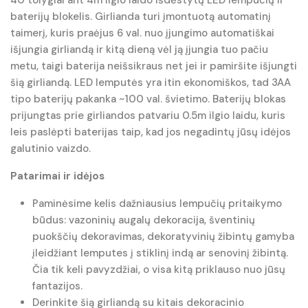
baterijų blokelis. Girlianda turi įmontuotą automatinį
taimerį, kuris praėjus 6 val. nuo įjungimo automatiškai
išjungia girliandą ir kitą dieną vėl ją įjungia tuo pačiu
metu, taigi baterija neišsikraus net jei ir pamiršite išjungti
šią girliandą. LED lemputės yra itin ekonomiškos, tad 3AA
tipo baterijų pakanka ~100 val. švietimo. Baterijų blokas
prijungtas prie girliandos patvariu 0.5m ilgio laidu, kuris
leis paslėpti baterijas taip, kad jos negadintų jūsų idėjos
galutinio vaizdo.
Patarimai ir idėjos
Paminėsime kelis dažniausius lempučių pritaikymo
būdus: vazoninių augalų dekoracija, šventinių
puokščių dekoravimas, dekoratyvinių žibintų gamyba
įleidžiant lemputes į stiklinį indą ar senovinį žibintą.
Čia tik keli pavyzdžiai, o visa kitą priklauso nuo jūsų
fantazijos.
Derinkite šią girliandą su kitais dekoracinio