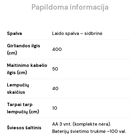
Papildoma informacija
Spalva
Laido spalva – sidbrinė
Girliandos ilgis
400
(cm)
Maitinimo kabelio
50
ilgis (cm)
Lempučių
40
skaičius
Tarpai tarp
10
lempučių (cm)
AA 3 vnt. (komplekte nėra).
Šviesos šaltinis
Baterijų švietimo trukmė ~100 val.