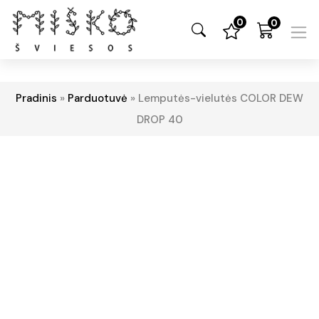
0
0
Pradinis
»
Parduotuvė
»
Lemputės-vielutės COLOR DEW
DROP 40