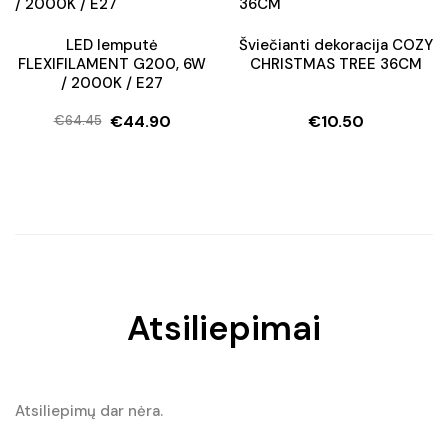
LED lemputė
Šviečianti dekoracija COZY
FLEXIFILAMENT G200, 6W
CHRISTMAS TREE 36CM
/ 2000K / E27
€
44.90
€
10.50
€
64.45
Original
Current
price
price
was:
is:
€64.45.
€44.90.
Atsiliepimai
Atsiliepimų dar nėra.