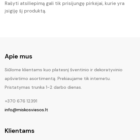
Rašyti atsiliepimą gali tik prisijungę pirkėjai, kurie yra
įsigiję šį produktą.
Apie mus
Siūlome klientams kuo platesnį šventinio ir dekoratyvinio
apšvietimo asortimentą. Prekiaujame tik internetu.
Pristatymas trunka 1-2 darbo dienas.
+370 676 12391
info@miskosviesos.lt
Klientams