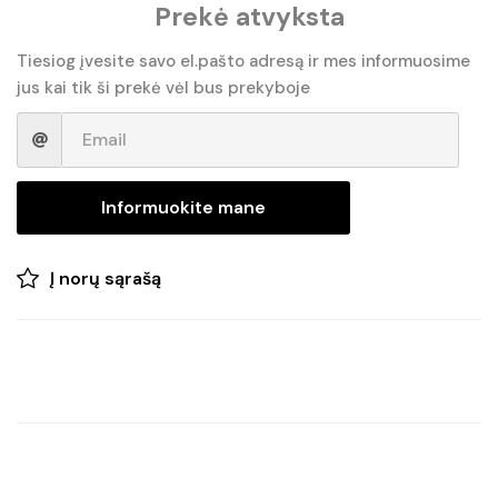
Prekė atvyksta
Tiesiog įvesite savo el.pašto adresą ir mes informuosime
jus kai tik ši prekė vėl bus prekyboje
Informuokite mane
Į norų sąrašą