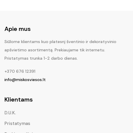
Apie mus
Siūlome klientams kuo platesnį šventinio ir dekoratyvinio
apšvietimo asortimentą. Prekiaujame tik internetu.
Pristatymas trunka 1-2 darbo dienas.
+370 676 12391
info@miskosviesos.lt
Klientams
D.U.K.
Pristatymas