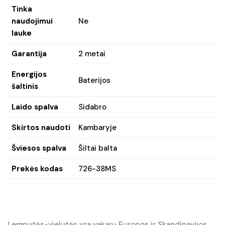
Tinka
naudojimui
Ne
lauke
Garantija
2 metai
Energijos
Baterijos
šaltinis
Laido spalva
Sidabro
Skirtos naudoti
Kambaryje
Šviesos spalva
Šiltai balta
Prekės kodas
726-38MS
Lemputės-vielutės yra vakarų Europos ir Skandinavijos