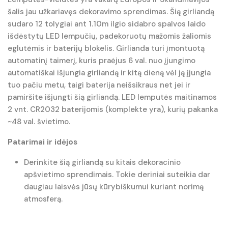
šalis jau užkariavęs dekoravimo sprendimas. Šią girliandą
sudaro 12 tolygiai ant 1.10m ilgio sidabro spalvos laido
išdėstytų LED lempučių, padekoruotų mažomis žaliomis
eglutėmis ir baterijų blokelis. Girlianda turi įmontuotą
automatinį taimerį, kuris praėjus 6 val. nuo įjungimo
automatiškai išjungia girliandą ir kitą dieną vėl ją įjungia
tuo pačiu metu, taigi baterija neišsikraus net jei ir
pamiršite išjungti šią girliandą. LED lemputės maitinamos
2 vnt. CR2032 baterijomis (komplekte yra), kurių pakanka
~48 val. švietimo.
Patarimai ir idėjos
Derinkite šią girliandą su kitais dekoracinio
apšvietimo sprendimais. Tokie deriniai suteikia dar
daugiau laisvės jūsų kūrybiškumui kuriant norimą
atmosferą.