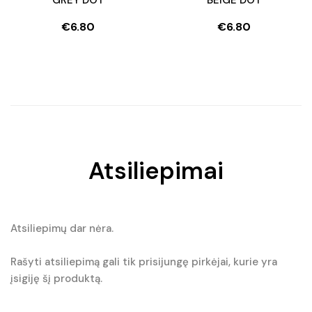
€
6.80
€
6.80
Atsiliepimai
Atsiliepimų dar nėra.
Rašyti atsiliepimą gali tik prisijungę pirkėjai, kurie yra
įsigiję šį produktą.