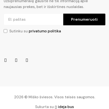
Užsiprenumeravę gausite ne tik informaciją apie
naujausias prekes, bet ir išskirtines nuolaidas.
Prenumeruoti
Sutinku su
privatumo politika
2026 © Miško šviesos. Visos teisės saugomos.
Sukurta su
ideja bus