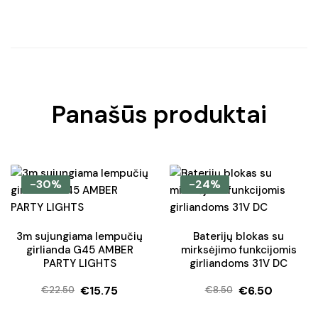
Panašūs produktai
-30%
-24%
3m sujungiama lempučių
Baterijų blokas su
girlianda G45 AMBER
mirksėjimo funkcijomis
PARTY LIGHTS
girliandoms 31V DC
€
15.75
€
6.50
€
22.50
€
8.50
Original
Current
Original
Current
price
price
price
price