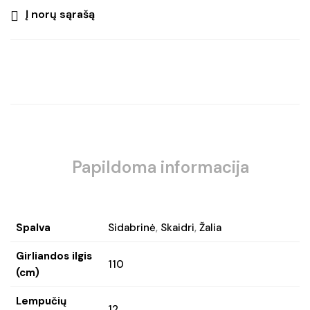
Į norų sąrašą
Papildoma informacija
Spalva
Sidabrinė
,
Skaidri
,
Žalia
Girliandos ilgis
110
(cm)
Lempučių
12