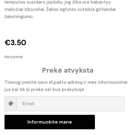
lemputes susidaro įspūdis, jog žiba ore kabantys
mažyčiai žiburėliai. Žalios eglutės suteikia girliandai
žaismingumo.
€
3.50
Neturime
Prekė atvyksta
Tiesiog įvesite savo el.pašto adresą ir mes informuosime
jus kai tik ši prekė vėl bus prekyboje
Informuokite mane