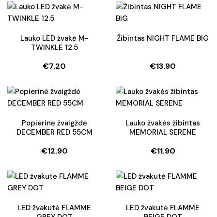
was:
is:
was:
is:
€22.50.
€15.75.
€8.50.
€6.50.
Lauko LED žvakė M-
Žibintas NIGHT FLAME BIG
TWINKLE 12.5
€
7.20
€
13.90
Popierinė žvaigždė
Lauko žvakės žibintas
DECEMBER RED 55CM
MEMORIAL SERENE
€
12.90
€
11.90
LED žvakutė FLAMME
LED žvakutė FLAMME
GREY DOT
BEIGE DOT