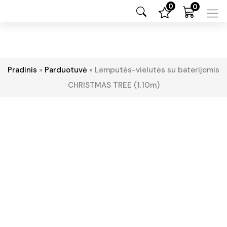
0
0
Pradinis
»
Parduotuvė
»
Lemputės-vielutės su baterijomis
CHRISTMAS TREE (1.10m)