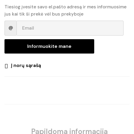
€24.20.
€18.65.
Tiesiog įvesite savo el.pašto adresą ir mes informuosime
jus kai tik ši prekė vėl bus prekyboje
Informuokite mane
Į norų sąrašą
Papildoma informacija