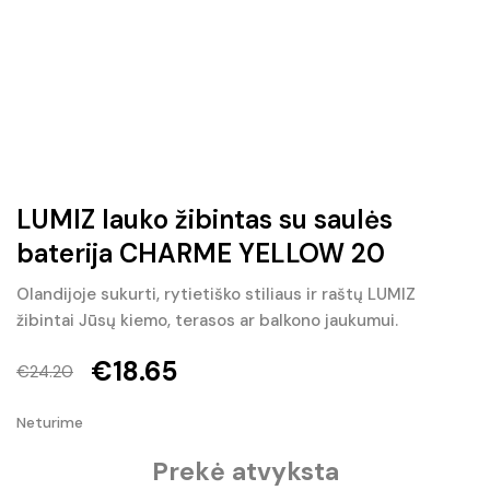
LUMIZ lauko žibintas su saulės
baterija CHARME YELLOW 20
Olandijoje sukurti, rytietiško stiliaus ir raštų LUMIZ
žibintai Jūsų kiemo, terasos ar balkono jaukumui.
€
18.65
€
24.20
Original
Current
Neturime
price
price
Prekė atvyksta
was:
is: