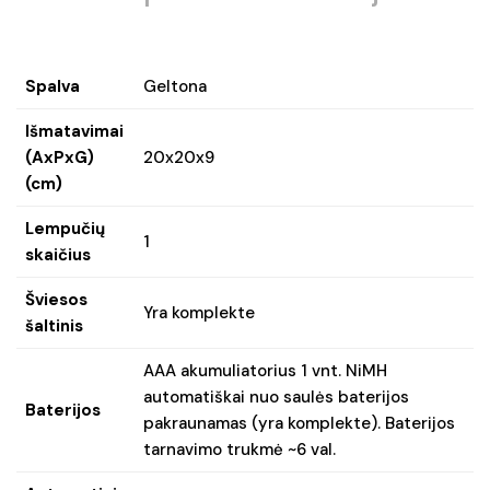
Spalva
Geltona
Išmatavimai
(AxPxG)
20x20x9
(cm)
Lempučių
1
skaičius
Šviesos
Yra komplekte
šaltinis
AAA akumuliatorius 1 vnt. NiMH
automatiškai nuo saulės baterijos
Baterijos
pakraunamas (yra komplekte). Baterijos
tarnavimo trukmė ~6 val.