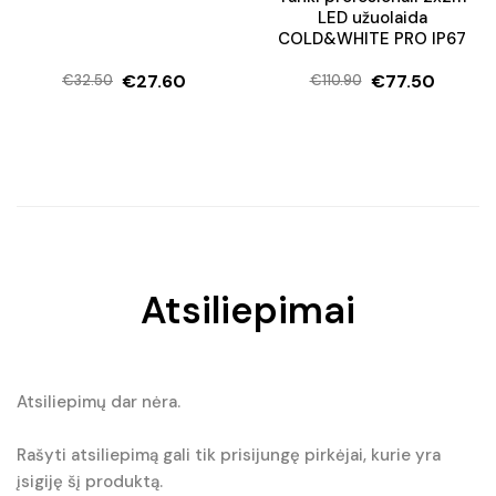
LED užuolaida
COLD&WHITE PRO IP67
€
27.60
€
77.50
€
32.50
€
110.90
Original
Current
Original
Current
price
price
price
price
was:
is:
was:
is:
€32.50.
€27.60.
€110.90.
€77.50.
Atsiliepimai
Atsiliepimų dar nėra.
Rašyti atsiliepimą gali tik prisijungę pirkėjai, kurie yra
įsigiję šį produktą.