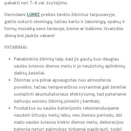
pakakti net 7-8 val. švytėjimo.
Derindami
LUMIZ
prekės ženklo žibintus tarpusavyje,
galite sukurti skoningą, tačiau kartu ir žaismingą, spalvų ir
formų mozaiką savo terasoje, kieme ar balkone. Išvaizdūs
dieną bei jaukūs vakare!
PATARIMAI:
Pakabinkite žibintą taip, kad jis gautų kuo daugiau
saulės šviesos dienos metu ir jo neužstotų aplinkinių
daiktų šešėliai.
Žibintas yra pilnai apsaugotas nuo atmosferos
poveikio, tačiau temperatūros svyravimai gali ženkliai
sumažinti akumuliatoriaus efektyvumą, tad patariame
šaltuoju sezonu žibintą įsinešti į kambarį.
Produktus su saulės baterijomis rekomenduojame
naudoti šiltuoju metų laiku, nes žiemos periodu, dėl
mažo saulės šviesos kiekio dienos metu, dekoracijos
baterija neturi galimybės tinkamai pasikrauti, todėl