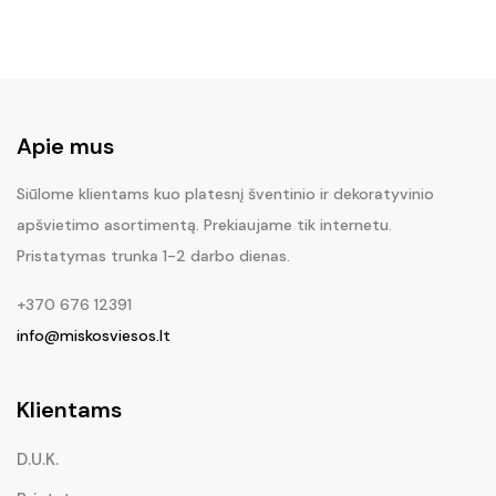
Apie mus
Siūlome klientams kuo platesnį šventinio ir dekoratyvinio
apšvietimo asortimentą. Prekiaujame tik internetu.
Pristatymas trunka 1-2 darbo dienas.
+370 676 12391
info@miskosviesos.lt
Klientams
D.U.K.