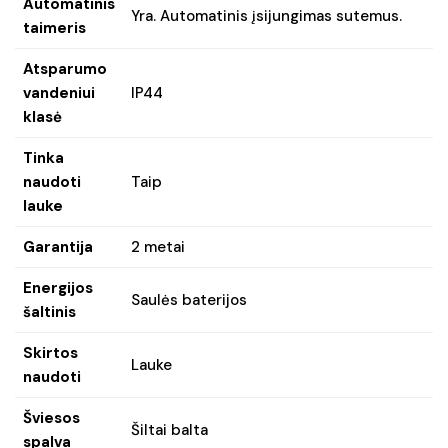
Automatinis
Yra. Automatinis įsijungimas sutemus.
taimeris
Atsparumo
vandeniui
IP44
klasė
Tinka
naudoti
Taip
lauke
Garantija
2 metai
Energijos
Saulės baterijos
šaltinis
Skirtos
Lauke
naudoti
Šviesos
Šiltai balta
spalva