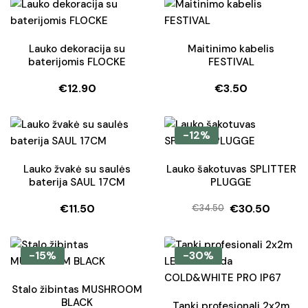
Lauko dekoracija su
Maitinimo kabelis
baterijomis FLOCKE
FESTIVAL
€
12.90
€
3.50
-12%
Lauko žvakė su saulės
Lauko šakotuvas SPLITTER
baterija SAUL 17CM
PLUGGE
€
11.50
€
30.50
€
34.50
Original
Current
price
price
was:
is:
-15%
-30%
€34.50.
€30.50.
Stalo žibintas MUSHROOM
BLACK
Tanki profesionali 2x2m