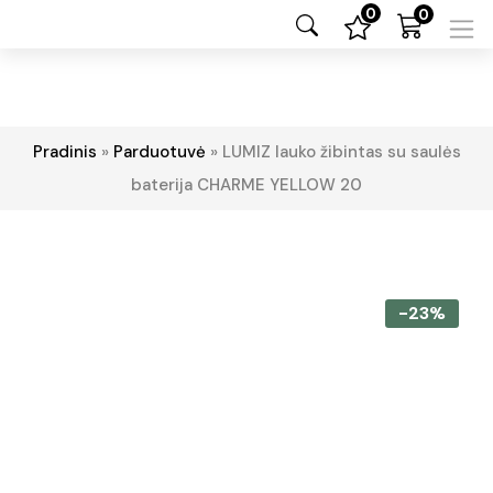
0
0
Pradinis
»
Parduotuvė
»
LUMIZ lauko žibintas su saulės
baterija CHARME YELLOW 20
-23%