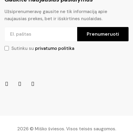
Užsiprenumeravę gausite ne tik informaciją apie
naujausias prekes, bet ir išskirtines nuolaidas.
Prenumeruoti
Sutinku su
privatumo politika
2026 © Miško šviesos. Visos teisės saugomos.