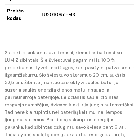
Prekės
TU2010651-MS
kodas
Suteikite jaukumo savo terasai, kiemui ar balkonui su
LUMIZ žibintais. Šie šviestuvai pagaminti iš 100 %
perdirbamos Tyvek medžiagos, kuri pasižymi patvarumu ir
ilgaamžiškumu. Šio šviestuvo skersmuo 20 cm, aukštis
22,5 cm. Žibinte įmontuota efektyvi saulės baterija
sugeria saulės energiją dienos metu ir saugo ją
pakraunamoje baterijoje. Leidžiantis saulei žibintas
reaguoja sumažėjusį šviesos kiekį ir įsijungia automatiškai.
Tad nereikia rūpintis nei baterijų keitimu, nei lempos
įjungimu sutemus. Per dieną sukauptos energijos
pakanka, kad žibintas džiugintu savo šviesa bent 6 val.
Tačiau ypač saulėtą dieną sukauptos energijos turėtų