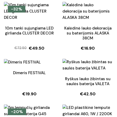
price
price
was:
is:
-32%
€19.50.
€15.90.
10m tanki sujungiama LED
Kalėdinė lauko dekoracija
girlianda CLUSTER DECOR
su baterijomis ALASKA
38CM
€
49.50
€
16.90
€
72.50
Original
Current
price
price
was:
is:
€72.50.
€49.50.
Dimeris FESTIVAL
Ryškus lauko žibintas su
saulės baterija VALETA
€
19.90
€
42.50
-20%