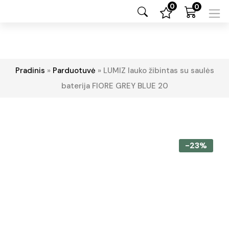
0
0
Pradinis
»
Parduotuvė
»
LUMIZ lauko žibintas su saulės
baterija FIORE GREY BLUE 20
-23%