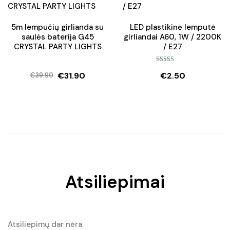
5m lempučių girlianda su
LED plastikinė lemputė
saulės baterija G45
girliandai A60, 1W / 2200K
CRYSTAL PARTY LIGHTS
/ E27
Įvertinimas:
€
31.90
€
2.50
5.00
iš 5
€
39.90
Original
Current
price
price
was:
is:
€39.90.
€31.90.
Atsiliepimai
Atsiliepimų dar nėra.