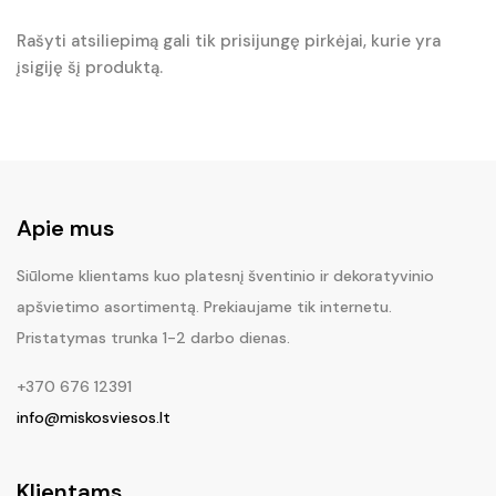
Rašyti atsiliepimą gali tik prisijungę pirkėjai, kurie yra
įsigiję šį produktą.
Apie mus
Siūlome klientams kuo platesnį šventinio ir dekoratyvinio
apšvietimo asortimentą. Prekiaujame tik internetu.
Pristatymas trunka 1-2 darbo dienas.
+370 676 12391
info@miskosviesos.lt
Klientams