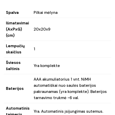
Spalva
Pilkai mėlyna
Išmatavimai
(AxPxG)
20x20x9
(cm)
Lempučių
1
skaičius
Šviesos
Yra komplekte
šaltinis
AAA akumuliatorius 1 vnt. NiMH
automatiškai nuo saulės baterijos
Baterijos
pakraunamas (yra komplekte). Baterijos
tarnavimo trukmė ~6 val.
Automatinis
Yra. Automatinis įsijungimas sutemus.
taimeris