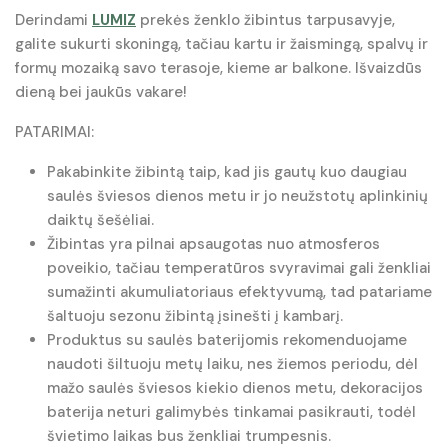
Derindami
LUMIZ
prekės ženklo žibintus tarpusavyje,
galite sukurti skoningą, tačiau kartu ir žaismingą, spalvų ir
formų mozaiką savo terasoje, kieme ar balkone. Išvaizdūs
dieną bei jaukūs vakare!
PATARIMAI:
Pakabinkite žibintą taip, kad jis gautų kuo daugiau
saulės šviesos dienos metu ir jo neužstotų aplinkinių
daiktų šešėliai.
Žibintas yra pilnai apsaugotas nuo atmosferos
poveikio, tačiau temperatūros svyravimai gali ženkliai
sumažinti akumuliatoriaus efektyvumą, tad patariame
šaltuoju sezonu žibintą įsinešti į kambarį.
Produktus su saulės baterijomis rekomenduojame
naudoti šiltuoju metų laiku, nes žiemos periodu, dėl
mažo saulės šviesos kiekio dienos metu, dekoracijos
baterija neturi galimybės tinkamai pasikrauti, todėl
švietimo laikas bus ženkliai trumpesnis.