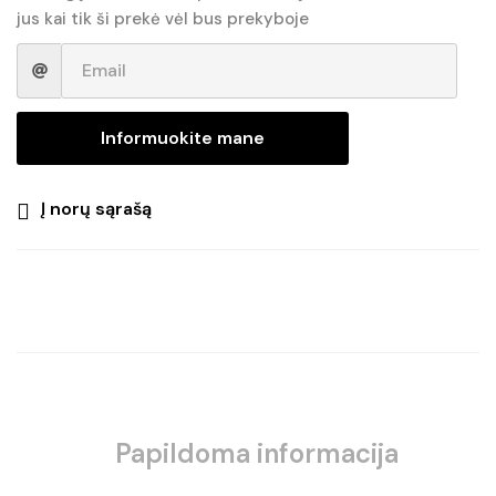
jus kai tik ši prekė vėl bus prekyboje
Informuokite mane
Į norų sąrašą
Papildoma informacija