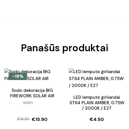
Panašūs produktai
-18%
Sodo dekoracija BIG
FIREWORK SOLAR AIR
LED lemputė girliandai
ST64 PLAIN AMBER, 0.75W
/ 2000K / E27
Įvertinimas:
5.00
iš 5
€
15.90
€
4.50
€
19.50
Original
Current