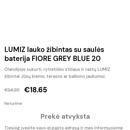
LUMIZ lauko žibintas su saulės
baterija FIORE GREY BLUE 20
Olandijoje sukurti, rytietiško stiliaus ir raštų LUMIZ
žibintai Jūsų kiemo, terasos ar balkono jaukumui.
€
18.65
€
24.20
Original
Current
Neturime
price
price
Prekė atvyksta
was:
is:
€24.20.
€18.65.
Tiesiog įvesite savo el.pašto adresą ir mes informuosime