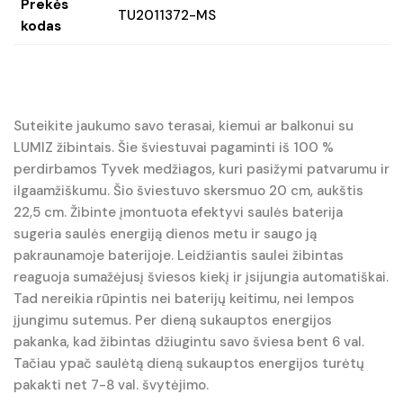
Prekės
TU2011372-MS
kodas
Suteikite jaukumo savo terasai, kiemui ar balkonui su
LUMIZ žibintais. Šie šviestuvai pagaminti iš 100 %
perdirbamos Tyvek medžiagos, kuri pasižymi patvarumu ir
ilgaamžiškumu. Šio šviestuvo skersmuo 20 cm, aukštis
22,5 cm. Žibinte įmontuota efektyvi saulės baterija
sugeria saulės energiją dienos metu ir saugo ją
pakraunamoje baterijoje. Leidžiantis saulei žibintas
reaguoja sumažėjusį šviesos kiekį ir įsijungia automatiškai.
Tad nereikia rūpintis nei baterijų keitimu, nei lempos
įjungimu sutemus. Per dieną sukauptos energijos
pakanka, kad žibintas džiugintu savo šviesa bent 6 val.
Tačiau ypač saulėtą dieną sukauptos energijos turėtų
pakakti net 7-8 val. švytėjimo.