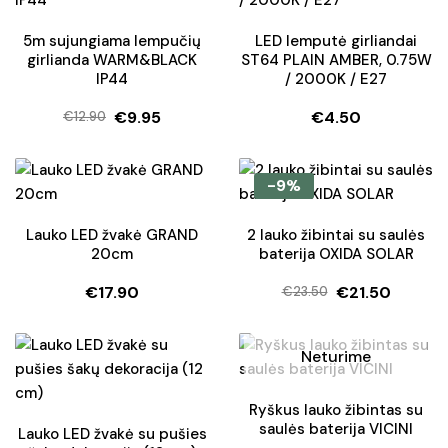
5m sujungiama lempučių
LED lemputė girliandai
girlianda WARM&BLACK
ST64 PLAIN AMBER, 0.75W
IP44
/ 2000K / E27
€
9.95
€
4.50
€
12.90
Original
Current
price
price
was:
is:
-9%
€12.90.
€9.95.
Lauko LED žvakė GRAND
2 lauko žibintai su saulės
20cm
baterija OXIDA SOLAR
€
17.90
€
21.50
€
23.50
Original
Current
price
price
was:
is:
Neturime
€23.50.
€21.50.
Ryškus lauko žibintas su
saulės baterija VICINI
Lauko LED žvakė su pušies