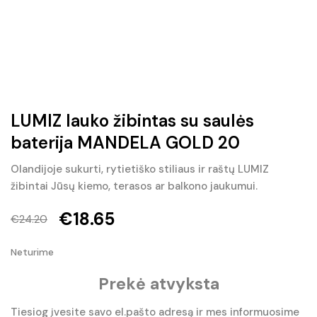
LUMIZ lauko žibintas su saulės
baterija MANDELA GOLD 20
Olandijoje sukurti, rytietiško stiliaus ir raštų LUMIZ
žibintai Jūsų kiemo, terasos ar balkono jaukumui.
€
18.65
€
24.20
Original
Current
Neturime
price
price
Prekė atvyksta
was:
is:
€24.20.
€18.65.
Tiesiog įvesite savo el.pašto adresą ir mes informuosime