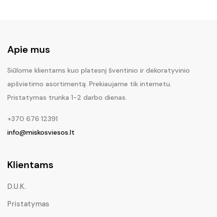
Apie mus
Siūlome klientams kuo platesnį šventinio ir dekoratyvinio
apšvietimo asortimentą. Prekiaujame tik internetu.
Pristatymas trunka 1-2 darbo dienas.
+370 676 12391
info@miskosviesos.lt
Klientams
D.U.K.
Pristatymas