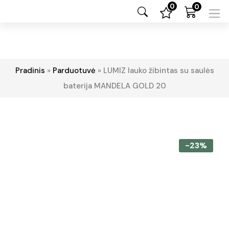
0
0
Pradinis
»
Parduotuvė
»
LUMIZ lauko žibintas su saulės
baterija MANDELA GOLD 20
-23%