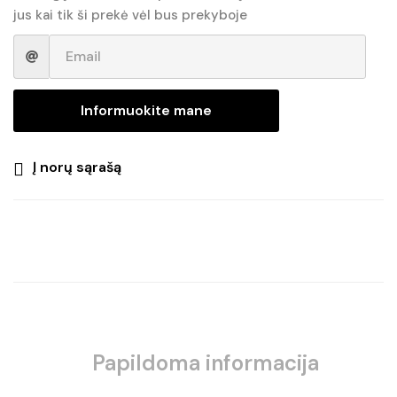
jus kai tik ši prekė vėl bus prekyboje
Informuokite mane
Į norų sąrašą
Papildoma informacija