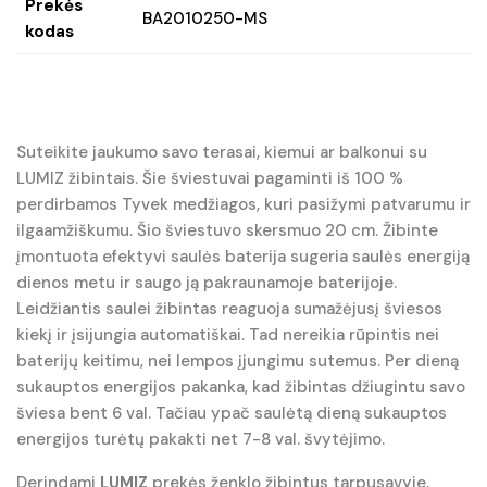
Prekės
BA2010250-MS
kodas
Suteikite jaukumo savo terasai, kiemui ar balkonui su
LUMIZ žibintais. Šie šviestuvai pagaminti iš 100 %
perdirbamos Tyvek medžiagos, kuri pasižymi patvarumu ir
ilgaamžiškumu. Šio šviestuvo skersmuo 20 cm. Žibinte
įmontuota efektyvi saulės baterija sugeria saulės energiją
dienos metu ir saugo ją pakraunamoje baterijoje.
Leidžiantis saulei žibintas reaguoja sumažėjusį šviesos
kiekį ir įsijungia automatiškai. Tad nereikia rūpintis nei
baterijų keitimu, nei lempos įjungimu sutemus. Per dieną
sukauptos energijos pakanka, kad žibintas džiugintu savo
šviesa bent 6 val. Tačiau ypač saulėtą dieną sukauptos
energijos turėtų pakakti net 7-8 val. švytėjimo.
Derindami
LUMIZ
prekės ženklo žibintus tarpusavyje,