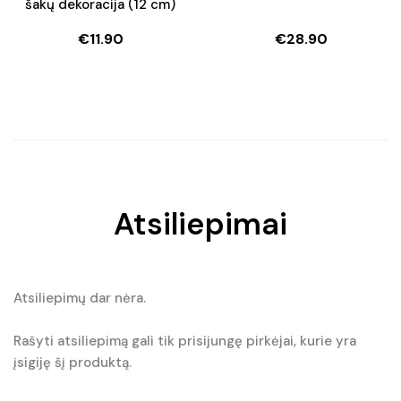
šakų dekoracija (12 cm)
€
11.90
€
28.90
Atsiliepimai
Atsiliepimų dar nėra.
Rašyti atsiliepimą gali tik prisijungę pirkėjai, kurie yra
įsigiję šį produktą.