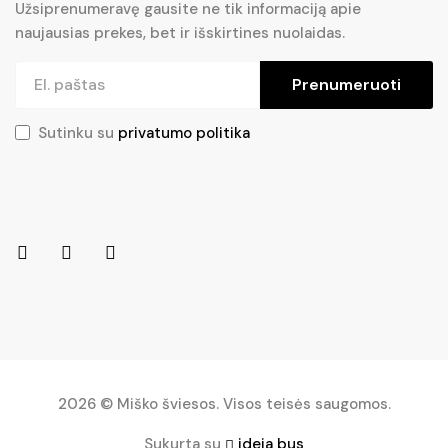
Užsiprenumeravę gausite ne tik informaciją apie
naujausias prekes, bet ir išskirtines nuolaidas.
Prenumeruoti
Sutinku su
privatumo politika
2026 © Miško šviesos. Visos teisės saugomos.
Sukurta su
ideja bus