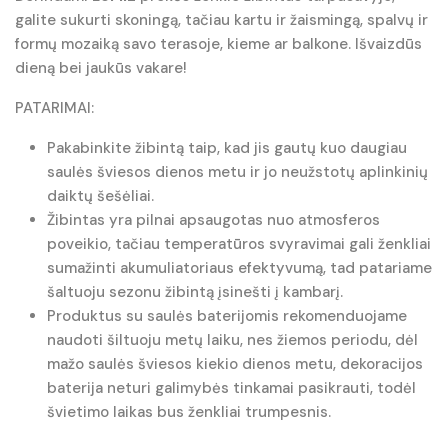
galite sukurti skoningą, tačiau kartu ir žaismingą, spalvų ir
formų mozaiką savo terasoje, kieme ar balkone. Išvaizdūs
dieną bei jaukūs vakare!
PATARIMAI:
Pakabinkite žibintą taip, kad jis gautų kuo daugiau
saulės šviesos dienos metu ir jo neužstotų aplinkinių
daiktų šešėliai.
Žibintas yra pilnai apsaugotas nuo atmosferos
poveikio, tačiau temperatūros svyravimai gali ženkliai
sumažinti akumuliatoriaus efektyvumą, tad patariame
šaltuoju sezonu žibintą įsinešti į kambarį.
Produktus su saulės baterijomis rekomenduojame
naudoti šiltuoju metų laiku, nes žiemos periodu, dėl
mažo saulės šviesos kiekio dienos metu, dekoracijos
baterija neturi galimybės tinkamai pasikrauti, todėl
švietimo laikas bus ženkliai trumpesnis.