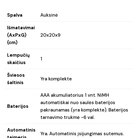
Spalva
Auksinė
Išmatavimai
(AxPxG)
20x20x9
(cm)
Lempučių
1
skaičius
Šviesos
Yra komplekte
šaltinis
AAA akumuliatorius 1 vnt. NiMH
automatiškai nuo saulės baterijos
Baterijos
pakraunamas (yra komplekte). Baterijos
tarnavimo trukmė ~6 val.
Automatinis
Yra. Automatinis įsijungimas sutemus.
taimeris