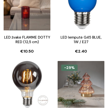
LED žvakė FLAMME DOTTY
LED lemputė G45 BLUE,
RED (12,5 cm)
1W / E27
€
10.50
€
2.40
-29%