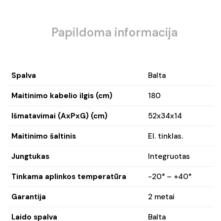
Papildoma informacija
Spalva
Balta
Maitinimo kabelio ilgis (cm)
180
Išmatavimai (AxPxG) (cm)
52x34x14
Maitinimo šaltinis
El. tinklas.
Jungtukas
Integruotas
Tinkama aplinkos temperatūra
-20° – +40°
Garantija
2 metai
Laido spalva
Balta