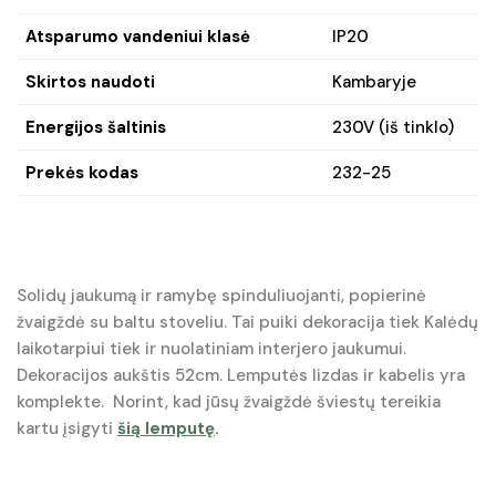
Atsparumo vandeniui klasė
IP20
Skirtos naudoti
Kambaryje
Energijos šaltinis
230V (iš tinklo)
Prekės kodas
232-25
Solidų jaukumą ir ramybę spinduliuojanti, popierinė
žvaigždė su baltu stoveliu. Tai puiki dekoracija tiek Kalėdų
laikotarpiui tiek ir nuolatiniam interjero jaukumui.
Dekoracijos aukštis 52cm. Lemputės lizdas ir kabelis yra
komplekte. Norint, kad jūsų žvaigždė šviestų tereikia
kartu įsigyti
šią lemputę
.