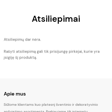
Atsiliepimai
Atsiliepimų dar nėra.
Rašyti atsiliepimą gali tik prisijungę pirkėjai, kurie yra
įsigiję šį produktą.
Apie mus
Siūlome klientams kuo platesnį šventinio ir dekoratyvinio
apšvietimo asortimentą. Prekiaujame tik internetu.