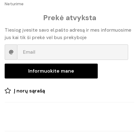
Neturime
Prekė atvyksta
Tiesiog įvesite savo el.pašto adresą ir mes informuosime
jus kai tik ši prekė vėl bus prekyboje
Informuokite mane
Į norų sąrašą