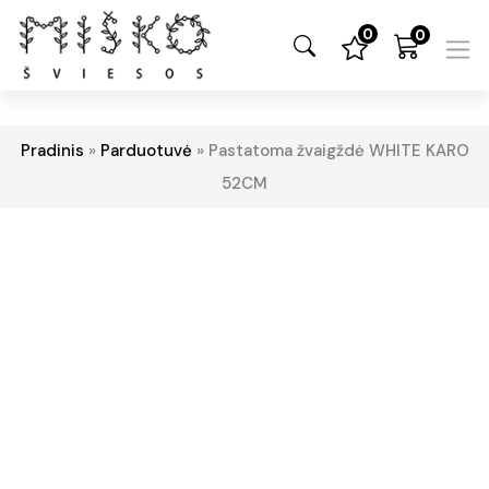
0
0
Pradinis
»
Parduotuvė
»
Pastatoma žvaigždė WHITE KARO
52CM