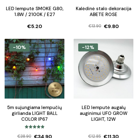
LED lemputė SMOKE G80,
Kalėdinė stalo dekoracija
1.8W / 2100K / E27
ABETE ROSE
€
5.20
€
9.80
€
13.90
Original
Current
price
price
was:
is:
-10%
-12%
€13.90.
€9.80.
5m sujungiama lempučių
LED lemputė augalų
girlianda LIGHT BALL
auginimui UFO GROW
COLOR IP67
LIGHT, 12W
Įvertinimas:
€
34.90
€
11.30
€
38.90
€
12.85
5.00
iš 5