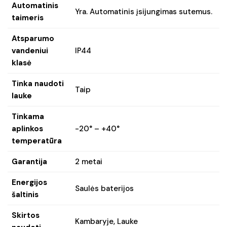
Automatinis
Yra. Automatinis įsijungimas sutemus.
taimeris
Atsparumo
vandeniui
IP44
klasė
Tinka naudoti
Taip
lauke
Tinkama
aplinkos
-20° – +40°
temperatūra
Garantija
2 metai
Energijos
Saulės baterijos
šaltinis
Skirtos
Kambaryje, Lauke