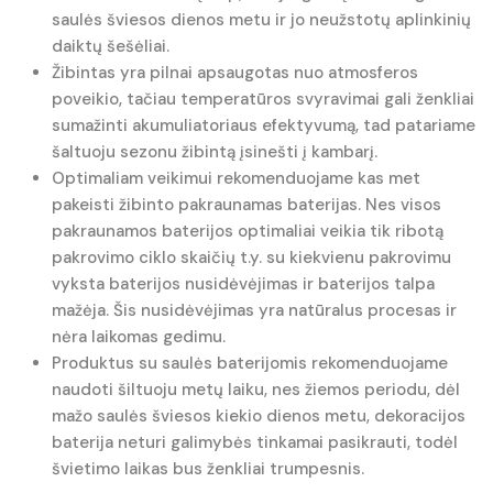
saulės šviesos dienos metu ir jo neužstotų aplinkinių
daiktų šešėliai.
Žibintas yra pilnai apsaugotas nuo atmosferos
poveikio, tačiau temperatūros svyravimai gali ženkliai
sumažinti akumuliatoriaus efektyvumą, tad patariame
šaltuoju sezonu žibintą įsinešti į kambarį.
Optimaliam veikimui rekomenduojame kas met
pakeisti žibinto pakraunamas baterijas. Nes visos
pakraunamos baterijos optimaliai veikia tik ribotą
pakrovimo ciklo skaičių t.y. su kiekvienu pakrovimu
vyksta baterijos nusidėvėjimas ir baterijos talpa
mažėja. Šis nusidėvėjimas yra natūralus procesas ir
nėra laikomas gedimu.
Produktus su saulės baterijomis rekomenduojame
naudoti šiltuoju metų laiku, nes žiemos periodu, dėl
mažo saulės šviesos kiekio dienos metu, dekoracijos
baterija neturi galimybės tinkamai pasikrauti, todėl
švietimo laikas bus ženkliai trumpesnis.