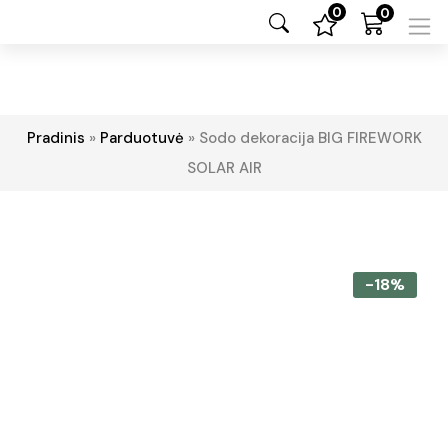
0
0
Pradinis
»
Parduotuvė
»
Sodo dekoracija BIG FIREWORK
SOLAR AIR
-18%