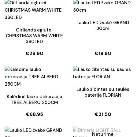
was:
is:
was:
is:
€72.50.
€46.50.
€8.90.
€6.50.
Lauko LED žvakė GRAND
30cm
Girlianda eglutei
CHRISTMAS WARM WHITE
360LED
€
28.90
€
19.90
Lauko žibintas su saulės
baterija FLORIAN
Kalėdinė lauko dekoracija
TREE ALBERO 250CM
€
68.95
€
21.50
Neturime