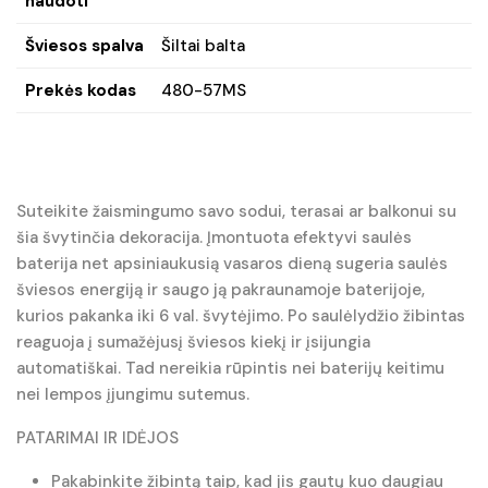
naudoti
Šviesos spalva
Šiltai balta
Prekės kodas
480-57MS
Suteikite žaismingumo savo sodui, terasai ar balkonui su
šia švytinčia dekoracija. Įmontuota efektyvi saulės
baterija net apsiniaukusią vasaros dieną sugeria saulės
šviesos energiją ir saugo ją pakraunamoje baterijoje,
kurios pakanka iki 6 val. švytėjimo. Po saulėlydžio žibintas
reaguoja į sumažėjusį šviesos kiekį ir įsijungia
automatiškai. Tad nereikia rūpintis nei baterijų keitimu
nei lempos įjungimu sutemus.
PATARIMAI IR IDĖJOS
Pakabinkite žibintą taip, kad jis gautų kuo daugiau