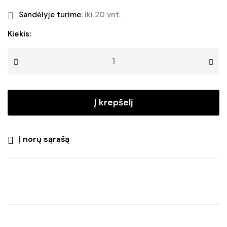
price
price
Sandėlyje turime
: iki 20 vnt.
was:
is:
produkto
Kiekis:
kiekis:
€19.50.
€15.90.
Sodo
dekoracija
BIG
FIREWORK
Į krepšelį
SOLAR
AIR
Į norų sąrašą