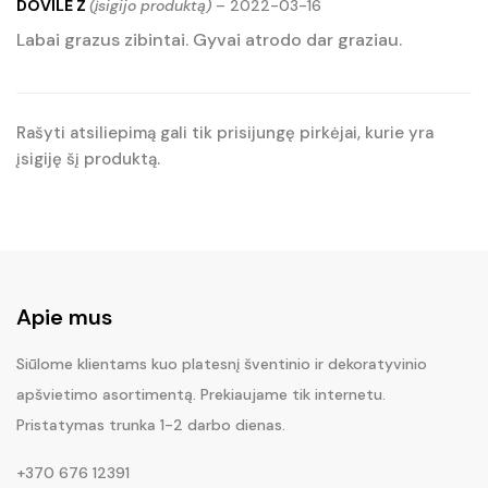
DOVILE Z
(įsigijo produktą)
–
2022-03-16
iš 5
Labai grazus zibintai. Gyvai atrodo dar graziau.
Rašyti atsiliepimą gali tik prisijungę pirkėjai, kurie yra
įsigiję šį produktą.
Apie mus
Siūlome klientams kuo platesnį šventinio ir dekoratyvinio
apšvietimo asortimentą. Prekiaujame tik internetu.
Pristatymas trunka 1-2 darbo dienas.
+370 676 12391