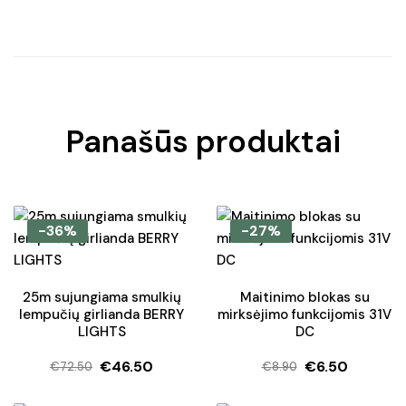
Panašūs produktai
-36%
-27%
25m sujungiama smulkių
Maitinimo blokas su
lempučių girlianda BERRY
mirksėjimo funkcijomis 31V
LIGHTS
DC
€
46.50
€
6.50
€
72.50
€
8.90
Original
Current
Original
Current
price
price
price
price