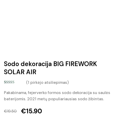
Sodo dekoracija BIG FIREWORK
SOLAR AIR
(
1
pirkėjo atsiliepimas)
Įvertinimas:
1
5.00
iš 5
Pakabinama, fejerverko formos sodo dekoracija su saulės
(viso
baterijomis. 2021 metų populiariausias sodo žibintas.
įvertinimų:
)
€
15.90
€
19.50
Original
Current