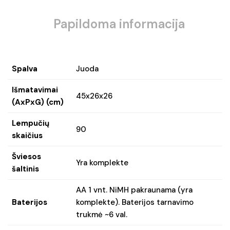
Papildoma informacija
Spalva
Juoda
Išmatavimai
45x26x26
(AxPxG) (cm)
Lempučių
90
skaičius
Šviesos
Yra komplekte
šaltinis
AA 1 vnt. NiMH pakraunama (yra
Baterijos
komplekte). Baterijos tarnavimo
trukmė ~6 val.