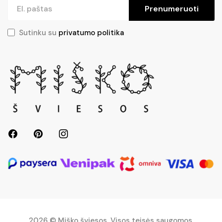
Prenumeruoti
Sutinku su
privatumo politika
2026 © Miško šviesos. Visos teisės saugomos.