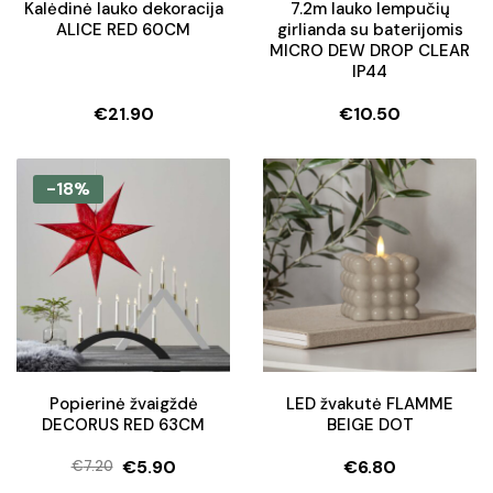
Kalėdinė lauko dekoracija
7.2m lauko lempučių
ALICE RED 60CM
girlianda su baterijomis
MICRO DEW DROP CLEAR
IP44
€
21.90
€
10.50
-18%
Popierinė žvaigždė
LED žvakutė FLAMME
DECORUS RED 63CM
BEIGE DOT
€
5.90
€
6.80
€
7.20
Original
Current