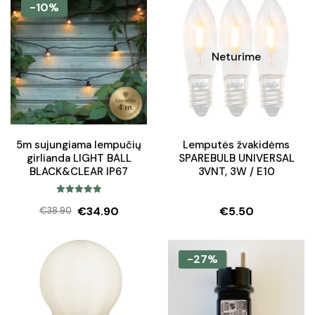
-10%
Neturime
5m sujungiama lempučių
Lemputės žvakidėms
girlianda LIGHT BALL
SPAREBULB UNIVERSAL
BLACK&CLEAR IP67
3VNT, 3W / E10
Įvertinimas:
€
34.90
€
5.50
€
38.90
5.00
iš 5
Original
Current
price
price
was:
is:
-27%
€38.90.
€34.90.