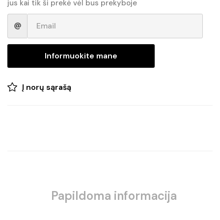
jus kai tik ši prekė vėl bus prekyboje
Informuokite mane
Į norų sąrašą
Papildoma informacija