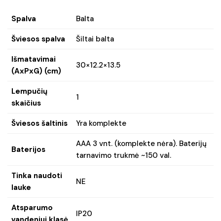
Spalva
Balta
Šviesos spalva
Šiltai balta
Išmatavimai
30×12.2×13.5
(AxPxG) (cm)
Lempučių
1
skaičius
Šviesos šaltinis
Yra komplekte
AAA 3 vnt. (komplekte nėra). Baterijų
Baterijos
tarnavimo trukmė ~150 val.
Tinka naudoti
NE
lauke
Atsparumo
IP20
vandeniui klasė