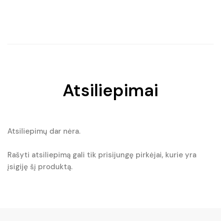
price
price
was:
is:
€7.20.
€5.90.
Atsiliepimai
Atsiliepimų dar nėra.
Rašyti atsiliepimą gali tik prisijungę pirkėjai, kurie yra
įsigiję šį produktą.