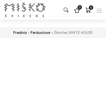
0
0
Pradinis
»
Parduotuvė
»
Žibintas WHITE HOUSE