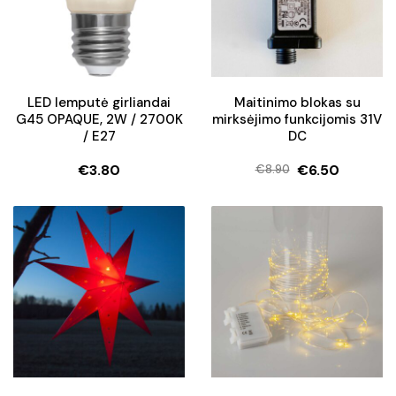
LED lemputė girliandai
Maitinimo blokas su
G45 OPAQUE, 2W / 2700K
mirksėjimo funkcijomis 31V
/ E27
DC
€
3.80
€
6.50
€
8.90
Original
Current
price
price
was:
is:
€8.90.
€6.50.