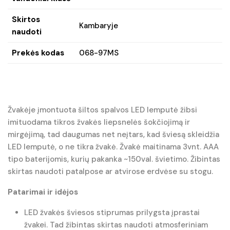
Skirtos
Kambaryje
naudoti
Prekės kodas
068-97MS
Žvakėje įmontuota šiltos spalvos LED lemputė žibsi
imituodama tikros žvakės liepsnelės šokčiojimą ir
mirgėjimą, tad daugumas net neįtars, kad šviesą skleidžia
LED lemputė, o ne tikra žvakė. Žvakė maitinama 3vnt. AAA
tipo baterijomis, kurių pakanka ~150val. švietimo. Žibintas
skirtas naudoti patalpose ar atvirose erdvėse su stogu.
Patarimai ir idėjos
LED žvakės šviesos stiprumas prilygsta įprastai
žvakei. Tad žibintas skirtas naudoti atmosferiniam