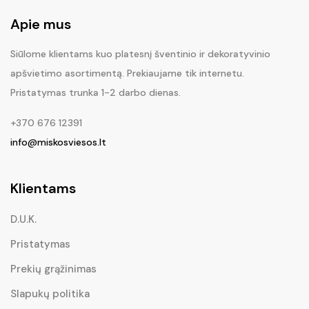
Apie mus
Siūlome klientams kuo platesnį šventinio ir dekoratyvinio
apšvietimo asortimentą. Prekiaujame tik internetu.
Pristatymas trunka 1-2 darbo dienas.
+370 676 12391
info@miskosviesos.lt
Klientams
D.U.K.
Pristatymas
Prekių grąžinimas
Slapukų politika