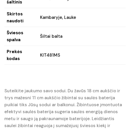
šaltinis
Skirtos
Kambaryje, Lauke
naudoti
Šviesos
Šiltai balta
spalva
Prekės
KIT481MS
kodas
Suteikite jaukumo savo sodui. Du žavūs 18 cm aukščio ir
trys mažesni 11 cm aukščio žibintai su saulės baterija
puikiai tiks Jūsų sodui ar balkonui. Žibintuose įmontuota
efektyvi saulės baterija sugeria saulės energiją dienos
metu ir saugo ją pakraunamoje baterijoje. Leidžiantis
saulei žibintai reaguoja į sumažėjusį šviesos kiekį ir