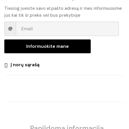
€28.40.
€26.95.
Tiesiog įvesite savo el.pašto adresą ir mes informuosime
jus kai tik ši prekė vėl bus prekyboje
Informuokite mane
Į norų sąrašą
Papildoma informacija