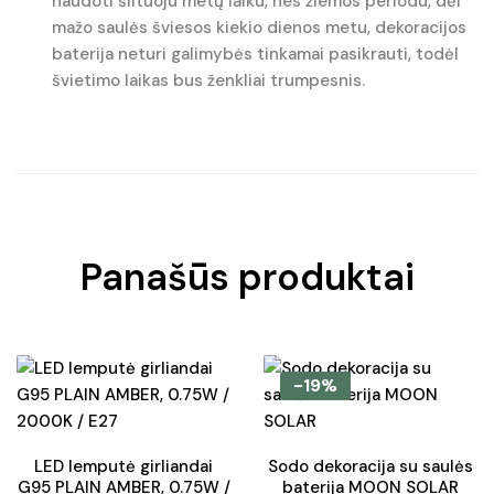
naudoti šiltuoju metų laiku, nes žiemos periodu, dėl
mažo saulės šviesos kiekio dienos metu, dekoracijos
baterija neturi galimybės tinkamai pasikrauti, todėl
švietimo laikas bus ženkliai trumpesnis.
Panašūs produktai
-19%
LED lemputė girliandai
Sodo dekoracija su saulės
G95 PLAIN AMBER, 0.75W /
baterija MOON SOLAR