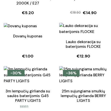
2000K / E27
€
5.20
€
14.90
€
18.50
Original
Current
price
price
was:
is:
€18.50.
€14.90.
Dovanų kuponas
Lauko dekoracija su
baterijomis FLOCKE
€
1.00
€
12.90
-30%
-36%
3m lempučių girlianda su
25m sujungiama smulkių
saulės baterijomis G45
lempučių girlianda BERRY
PARTY LIGHTS
LIGHTS
Įvertinimas: