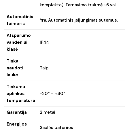
komplekte). Tarnavimo trukmė ~6 val.
Automatinis
Yra. Automatinis įsijungimas sutemus.
taimeris
Atsparumo
vandeniui
IP44
klasė
Tinka
naudoti
Taip
lauke
Tinkama
aplinkos
-20° – +40°
temperatūra
Garantija
2 metai
Energijos
Saulės baterijos