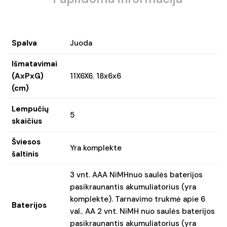
Spalva
Juoda
Išmatavimai
(AxPxG)
11X6X6
,
18x6x6
(cm)
Lempučių
5
skaičius
Šviesos
Yra komplekte
šaltinis
3 vnt. AAA NiMHnuo saulės baterijos
pasikraunantis akumuliatorius (yra
komplekte). Tarnavimo trukmė apie 6
Baterijos
val.
,
AA 2 vnt. NiMH nuo saulės baterijos
pasikraunantis akumuliatorius (yra