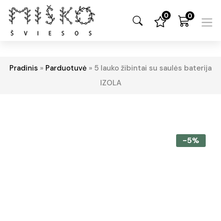
0
0
Pradinis
»
Parduotuvė
»
5 lauko žibintai su saulės baterija
IZOLA
-5%