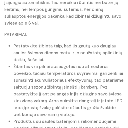
įsijungia automatiškai. Tad nereikia rūpintis nei baterijų
keitimu, nei lempos įjungimu sutemus. Per dieną
sukauptos energijos pakanka, kad žibintai džiugintu savo
šviesa apie 6 val.
PATARIMAI:
Pastatykite žibinta taip, kad jis gautų kuo daugiau
saulės šviesos dienos metu ir jo neužstotų aplinkinių
daiktų šešėliai.
Žibintas yra pilnai apsaugotas nuo atmosferos
poveikio, tačiau temperatūros svyravimai gali ženkliai
sumažinti akumuliatoriaus efektyvumą, tad patariame
šaltuoju sezonu žibintą įsinešti į kambarį. Pvz.
pastatykite jį ant palangės ir jis džiugins savo šviesa
kiekvieną vakarą. Arba nuimkite dangtelį ir įstatę LED
arba įprastą žvakę galėsite džiautis gražia žvakide
bet kurioje savo namų vietoje.
Produktus su saulės baterijomis rekomenduojame