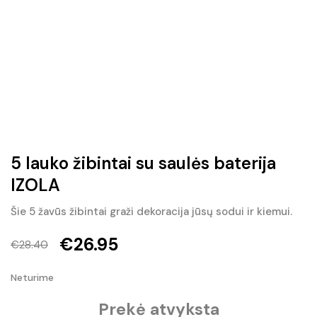
5 lauko žibintai su saulės baterija
IZOLA
Šie 5 žavūs žibintai graži dekoracija jūsų sodui ir kiemui.
€
26.95
€
28.40
Original
Current
Neturime
price
price
Prekė atvyksta
was:
is: