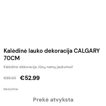
Kalėdinė lauko dekoracija CALGARY
70CM
Kalėdinė dekoracija Jūsų namų jaukumui!
€
52.99
€
65.90
Original
Current
Neturime
price
price
Prekė atvyksta
was:
is: