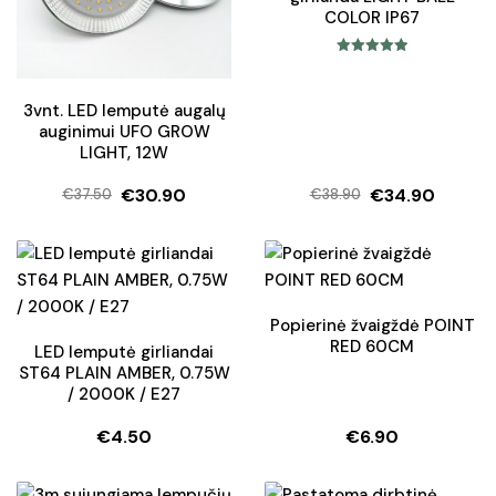
COLOR IP67
Įvertinimas:
5.00
iš 5
3vnt. LED lemputė augalų
auginimui UFO GROW
LIGHT, 12W
€
30.90
€
34.90
€
37.50
€
38.90
Original
Current
Original
Current
price
price
price
price
was:
is:
was:
is:
€37.50.
€30.90.
€38.90.
€34.90.
Popierinė žvaigždė POINT
RED 60CM
LED lemputė girliandai
ST64 PLAIN AMBER, 0.75W
/ 2000K / E27
€
4.50
€
6.90