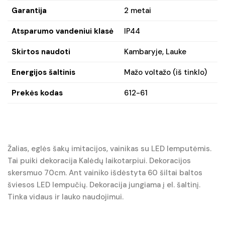
Garantija
2 metai
Atsparumo vandeniui klasė
IP44
Skirtos naudoti
Kambaryje, Lauke
Energijos šaltinis
Mažo voltažo (iš tinklo)
Prekės kodas
612-61
Žalias, eglės šakų imitacijos, vainikas su LED lemputėmis.
Tai puiki dekoracija Kalėdų laikotarpiui. Dekoracijos
skersmuo 70cm. Ant vainiko išdėstyta 60 šiltai baltos
šviesos LED lempučių. Dekoracija jungiama į el. šaltinį.
Tinka vidaus ir lauko naudojimui.