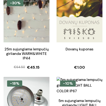
-30%
25m sujungiama lempučių
Dovanų kuponas
girlianda WARM&WHITE
IP44
€
45.15
€
1.00
€
64.50
Original
Current
price
price
was:
is:
-18%
-10%
€64.50.
€45.15.
5m sujungiama lempučių
girlianda LIGHT BALL