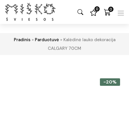
0
0
Pradinis
»
Parduotuvė
»
Kalėdinė lauko dekoracija
CALGARY 70CM
-20%