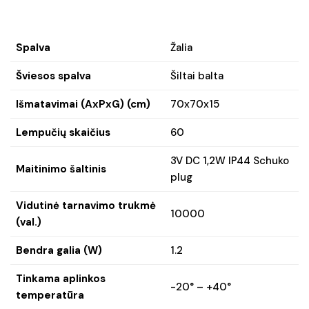
Spalva
Žalia
Šviesos spalva
Šiltai balta
Išmatavimai (AxPxG) (cm)
70x70x15
Lempučių skaičius
60
3V DC 1,2W IP44 Schuko
Maitinimo šaltinis
plug
Vidutinė tarnavimo trukmė
10000
(val.)
Bendra galia (W)
1.2
Tinkama aplinkos
-20° – +40°
temperatūra