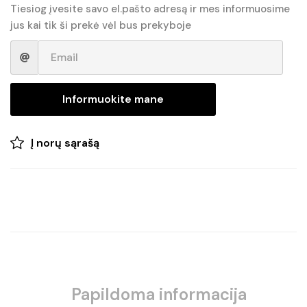
€65.90.
€52.99.
Tiesiog įvesite savo el.pašto adresą ir mes informuosime
jus kai tik ši prekė vėl bus prekyboje
Informuokite mane
Į norų sąrašą
Papildoma informacija