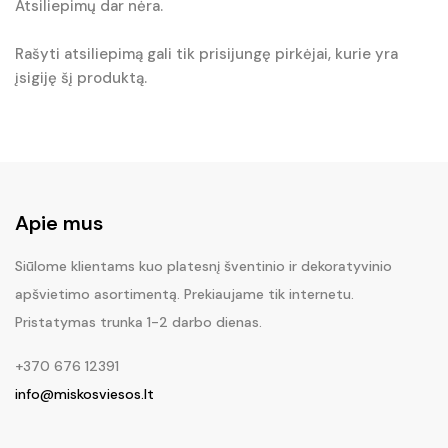
Atsiliepimų dar nėra.
Rašyti atsiliepimą gali tik prisijungę pirkėjai, kurie yra
įsigiję šį produktą.
Apie mus
Siūlome klientams kuo platesnį šventinio ir dekoratyvinio
apšvietimo asortimentą. Prekiaujame tik internetu.
Pristatymas trunka 1-2 darbo dienas.
+370 676 12391
info@miskosviesos.lt