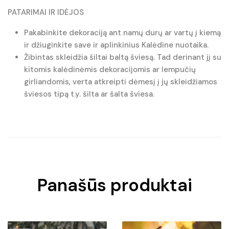
PATARIMAI IR IDĖJOS
Pakabinkite dekoraciją ant namų durų ar vartų į kiemą
ir džiuginkite save ir aplinkinius Kalėdine nuotaika.
Žibintas skleidžia šiltai baltą šviesą. Tad derinant jį su
kitomis kalėdinėmis dekoracijomis ar lempučių
girliandomis, verta atkreipti dėmesį į jų skleidžiamos
šviesos tipą t.y. šilta ar šalta šviesa.
Panašūs produktai