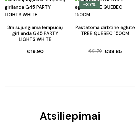
-37%
3m sujungiama lempučių
Pastatoma dirbtinė eglutė
girlianda G45 PARTY
TREE QUEBEC 150CM
LIGHTS WHITE
€
19.90
€
38.85
€
61.70
Original
Current
price
price
was:
is:
€61.70.
€38.85.
Atsiliepimai