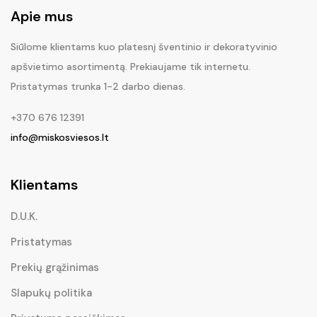
Apie mus
Siūlome klientams kuo platesnį šventinio ir dekoratyvinio
apšvietimo asortimentą. Prekiaujame tik internetu.
Pristatymas trunka 1-2 darbo dienas.
+370 676 12391
info@miskosviesos.lt
Klientams
D.U.K.
Pristatymas
Prekių grąžinimas
Slapukų politika