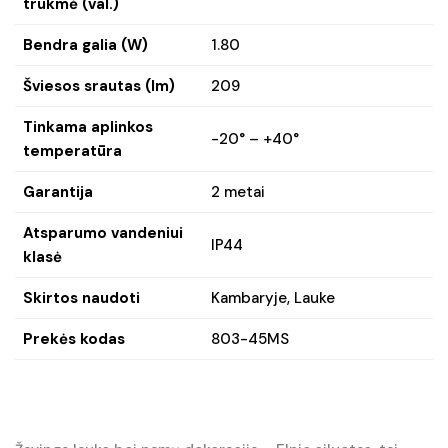
trukmė (val.)
Bendra galia (W)
1.80
Šviesos srautas (lm)
209
Tinkama aplinkos
-20° – +40°
temperatūra
Garantija
2 metai
Atsparumo vandeniui
IP44
klasė
Skirtos naudoti
Kambaryje, Lauke
Prekės kodas
803-45MS