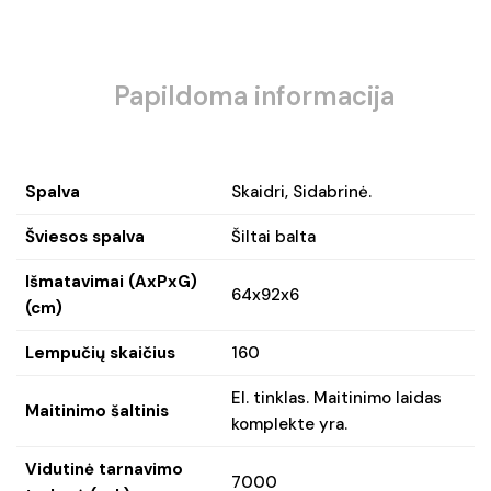
Papildoma informacija
Spalva
Skaidri, Sidabrinė.
Šviesos spalva
Šiltai balta
Išmatavimai (AxPxG)
64x92x6
(cm)
Lempučių skaičius
160
El. tinklas. Maitinimo laidas
Maitinimo šaltinis
komplekte yra.
Vidutinė tarnavimo
7000