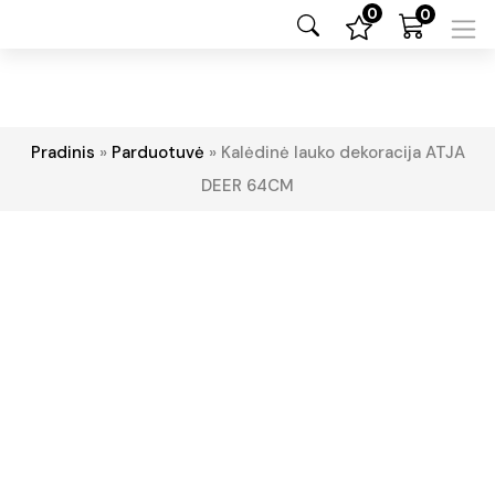
0
0
Pradinis
»
Parduotuvė
»
Kalėdinė lauko dekoracija ATJA
DEER 64CM