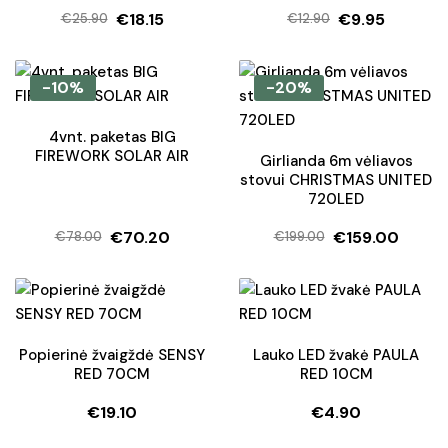
Įvertinimas:
5.00
iš 5
€
18.15
€
9.95
€
25.90
€
12.90
Original
Current
Original
Current
price
price
price
price
was:
is:
was:
is:
-10%
-20%
€25.90.
€18.15.
€12.90.
€9.95.
4vnt. paketas BIG
FIREWORK SOLAR AIR
Girlianda 6m vėliavos
stovui CHRISTMAS UNITED
720LED
€
70.20
€
159.00
€
78.00
€
199.00
Original
Current
Original
Current
price
price
price
price
was:
is:
was:
is:
€78.00.
€70.20.
€199.00.
€159.00.
Popierinė žvaigždė SENSY
Lauko LED žvakė PAULA
RED 70CM
RED 10CM
€
19.10
€
4.90