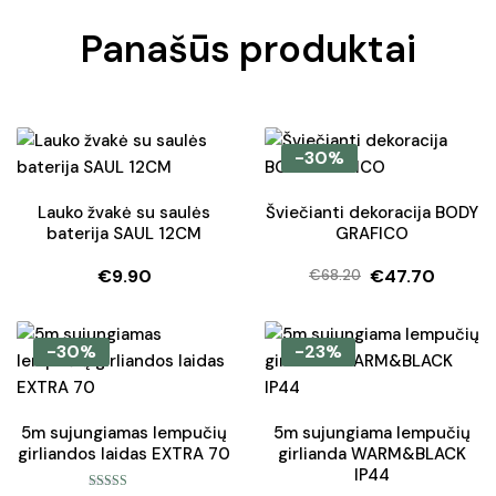
Panašūs produktai
-30%
Lauko žvakė su saulės
Šviečianti dekoracija BODY
baterija SAUL 12CM
GRAFICO
€
9.90
€
47.70
€
68.20
Original
Current
price
price
was:
is:
-30%
-23%
€68.20.
€47.70.
5m sujungiamas lempučių
5m sujungiama lempučių
girliandos laidas EXTRA 70
girlianda WARM&BLACK
IP44