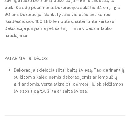
Žavinga lauko bei namų dekoracija – Elnio siluetas, tai
puiki Kalėdų puošmena. Dekoracijos aukštis 64 cm, ilgis
90 cm. Dekoracija išlankstyta iš vielutės ant kurios
išsidėsčiusios 160 LED lemputės, sutvirtinta karkasu.
Dekoracija jungiama į el. šaltinį. Tinka vidaus ir lauko
naudojimui.
PATARIMAI IR IDĖJOS
Dekoracija skleidžia šiltai baltą šviesą. Tad derinant jį
su kitomis kalėdinėmis dekoracijomis ar lempučių
girliandomis, verta atkreipti dėmesį į jų skleidžiamos
šviesos tipą t.y. šilta ar šalta šviesa.