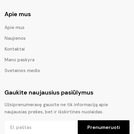
Apie mus
Apie mus
Naujienos
Kontaktai
Mano paskyra
Svetainės medis
Gaukite naujausius pasiūlymus
Užsiprenumeravę gausite ne tik informaciją apie
naujausias prekes, bet ir išskirtines nuolaidas.
Prenumeruoti