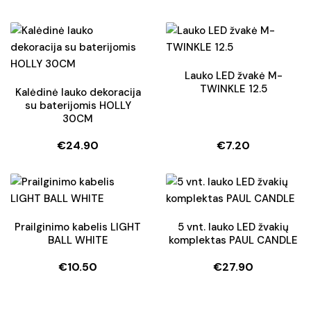
Original
Current
Original
Current
price
price
price
price
was:
is:
was:
is:
€22.50.
€18.50.
€38.90.
€34.90.
Lauko LED žvakė M-
TWINKLE 12.5
Kalėdinė lauko dekoracija
su baterijomis HOLLY
30CM
€
24.90
€
7.20
Prailginimo kabelis LIGHT
5 vnt. lauko LED žvakių
BALL WHITE
komplektas PAUL CANDLE
€
10.50
€
27.90