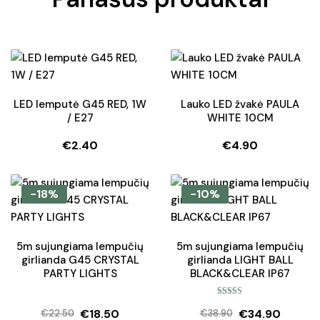
LED lemputė G45 RED, 1W
Lauko LED žvakė PAULA
/ E27
WHITE 10CM
€
2.40
€
4.90
-18%
-10%
5m sujungiama lempučių
5m sujungiama lempučių
girlianda G45 CRYSTAL
girlianda LIGHT BALL
PARTY LIGHTS
BLACK&CLEAR IP67
Įvertinimas:
€
18.50
€
34.90
5.00
iš 5
€
22.50
€
38.90