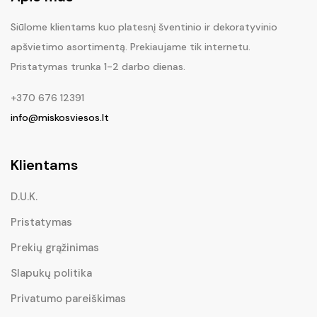
Siūlome klientams kuo platesnį šventinio ir dekoratyvinio
apšvietimo asortimentą. Prekiaujame tik internetu.
Pristatymas trunka 1-2 darbo dienas.
+370 676 12391
info@miskosviesos.lt
Klientams
D.U.K.
Pristatymas
Prekių grąžinimas
Slapukų politika
Privatumo pareiškimas