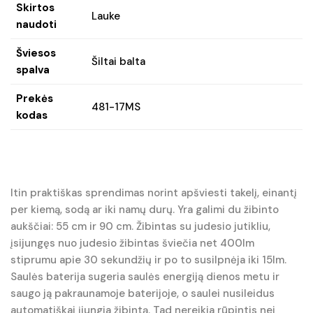
Skirtos
Lauke
naudoti
Šviesos
Šiltai balta
spalva
Prekės
481-17MS
kodas
Itin praktiškas sprendimas norint apšviesti takelį, einantį
per kiemą, sodą ar iki namų durų. Yra galimi du žibinto
aukščiai: 55 cm ir 90 cm. Žibintas su judesio jutikliu,
įsijungęs nuo judesio žibintas šviečia net 400lm
stiprumu apie 30 sekundžių ir po to susilpnėja iki 15lm.
Saulės baterija sugeria saulės energiją dienos metu ir
saugo ją pakraunamoje baterijoje, o saulei nusileidus
automatiškai įjungia žibintą. Tad nereikia rūpintis nei