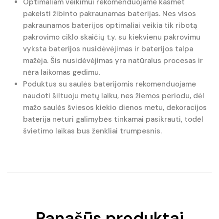
Optimaliam veikimui rekomenduojame kasmet
pakeisti žibinto pakraunamas baterijas. Nes visos
pakraunamos baterijos optimaliai veikia tik ribotą
pakrovimo ciklo skaičių t.y. su kiekvienu pakrovimu
vyksta baterijos nusidėvėjimas ir baterijos talpa
mažėja. Šis nusidėvėjimas yra natūralus procesas ir
nėra laikomas gedimu.
Poduktus su saulės baterijomis rekomenduojame
naudoti šiltuoju metų laiku, nes žiemos periodu, dėl
mažo saulės šviesos kiekio dienos metu, dekoracijos
baterija neturi galimybės tinkamai pasikrauti, todėl
švietimo laikas bus ženkliai trumpesnis.
Panašūs produktai