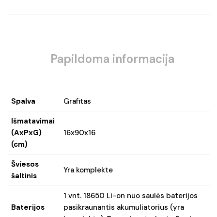
Papildoma informacija
Spalva
Grafitas
Išmatavimai
(AxPxG)
16x90x16
(cm)
Šviesos
Yra komplekte
šaltinis
1 vnt. 18650 Li-on nuo saulės baterijos
Baterijos
pasikraunantis akumuliatorius (yra