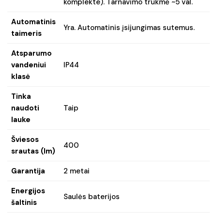
komplekte). Tarnavimo trukmė ~5 val.
Automatinis
Yra. Automatinis įsijungimas sutemus.
taimeris
Atsparumo
vandeniui
IP44
klasė
Tinka
naudoti
Taip
lauke
Šviesos
400
srautas (lm)
Garantija
2 metai
Energijos
Saulės baterijos
šaltinis