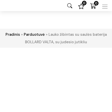
0
0
Pradinis
»
Parduotuvė
»
Lauko žibintas su saulės baterija
BOLLARD VALTA, su judesio jutikliu