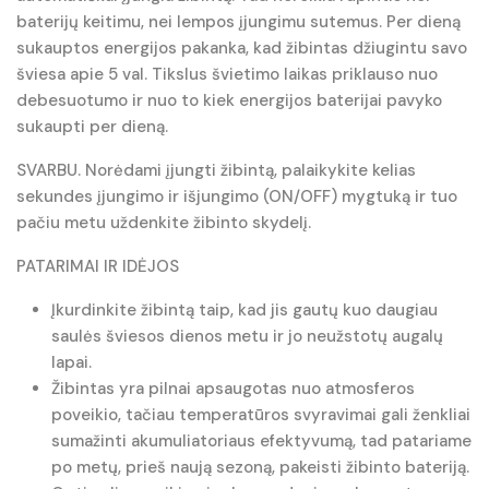
baterijų keitimu, nei lempos įjungimu sutemus. Per dieną
sukauptos energijos pakanka, kad žibintas džiugintu savo
šviesa apie 5 val. Tikslus švietimo laikas priklauso nuo
debesuotumo ir nuo to kiek energijos baterijai pavyko
sukaupti per dieną.
SVARBU. Norėdami įjungti žibintą, palaikykite kelias
sekundes įjungimo ir išjungimo (ON/OFF) mygtuką ir tuo
pačiu metu uždenkite žibinto skydelį.
PATARIMAI IR IDĖJOS
Įkurdinkite žibintą taip, kad jis gautų kuo daugiau
saulės šviesos dienos metu ir jo neužstotų augalų
lapai.
Žibintas yra pilnai apsaugotas nuo atmosferos
poveikio, tačiau temperatūros svyravimai gali ženkliai
sumažinti akumuliatoriaus efektyvumą, tad patariame
po metų, prieš naują sezoną, pakeisti žibinto bateriją.