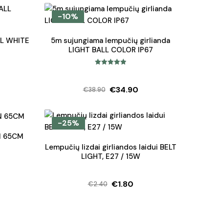
-10%
LL WHITE
5m sujungiama lempučių girlianda
LIGHT BALL COLOR IP67
Įvertinimas:
5.00
iš 5
€
34.90
€
38.90
Original
Current
price
price
was:
is:
-25%
€38.90.
€34.90.
N 65CM
Lempučių lizdai girliandos laidui BELT
LIGHT, E27 / 15W
€
1.80
€
2.40
Original
Current
price
price
was:
is: