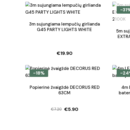
-31
3m sujungiama lempučių girlianda
G45 PARTY LIGHTS WHITE
5m suj
EXTRA
€
19.90
-18%
-24
Popierinė žvaigždė DECORUS RED
4m L
63CM
bate
€
5.90
€
7.20
Original
Current
price
price
was:
is: