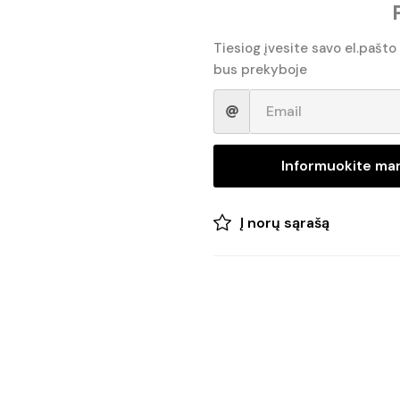
Tiesiog įvesite savo el.pašto
bus prekyboje
Informuokite ma
Į norų sąrašą