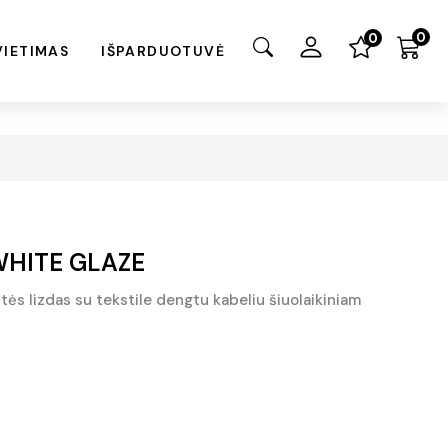
0
0
VIETIMAS
IŠPARDUOTUVĖ
 WHITE GLAZE
tės lizdas su tekstile dengtu kabeliu šiuolaikiniam