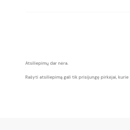
€7.20.
€5.90.
Atsiliepimų dar nėra.
Rašyti atsiliepimą gali tik prisijungę pirkėjai, kurie