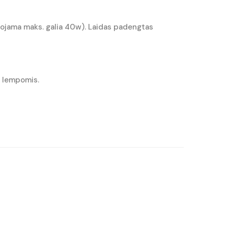
uojama maks. galia 40w). Laidas padengtas
D lempomis.