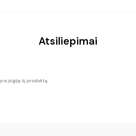
€22.90.
€17.50.
€25.90.
€18.90.
Atsiliepimai
 yra įsigiję šį produktą.