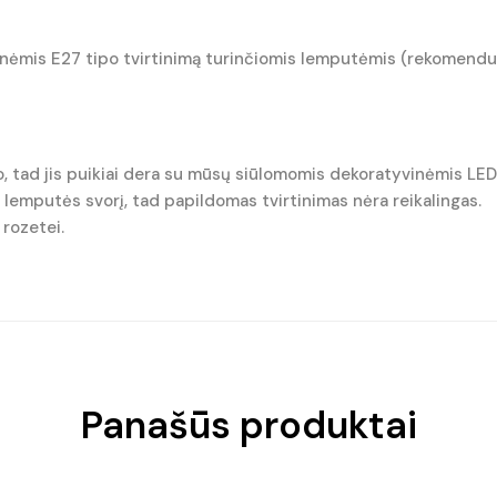
rtinėmis E27 tipo tvirtinimą turinčiomis lemputėmis (rekomend
, tad jis puikiai dera su mūsų siūlomomis dekoratyvinėmis LE
r lemputės svorį, tad papildomas tvirtinimas nėra reikalingas.
 rozetei.
Panašūs produktai