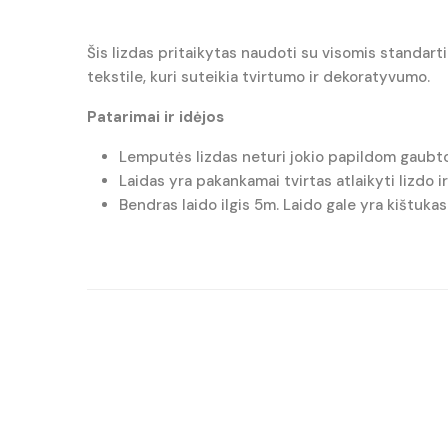
Šis lizdas pritaikytas naudoti su visomis standa
tekstile, kuri suteikia tvirtumo ir dekoratyvumo.
Patarimai ir idėjos
Lemputės lizdas neturi jokio papildom gaubto
Laidas yra pakankamai tvirtas atlaikyti lizdo i
Bendras laido ilgis 5m. Laido gale yra kištukas