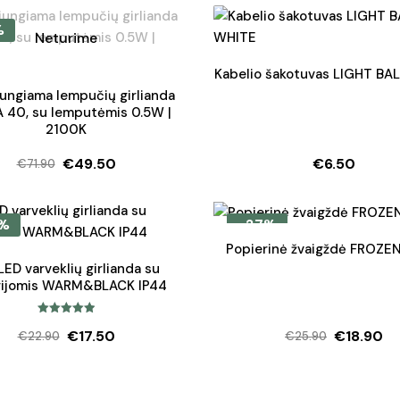
%
Neturime
Kabelio šakotuvas LIGHT BA
ungiama lempučių girlianda
 40, su lemputėmis 0.5W |
2100K
€
49.50
€
6.50
€
71.90
Original
Current
price
price
was:
is:
%
-27%
€71.90.
€49.50.
Popierinė žvaigždė FROZE
ED varveklių girlianda su
rijomis WARM&BLACK IP44
Įvertinimas:
€
17.50
€
18.90
€
22.90
€
25.90
5.00
iš 5
Original
Current
Original
Current
price
price
price
price
was:
is:
was:
is: