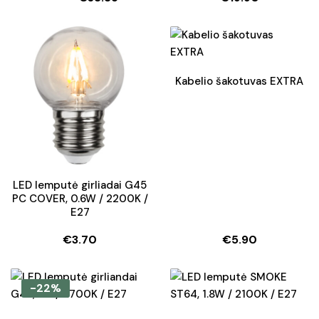
Original
Current
price
price
was:
is:
€61.70.
€38.85.
Kabelio šakotuvas EXTRA
LED lemputė girliadai G45
PC COVER, 0.6W / 2200K /
E27
€
3.70
€
5.90
-22%