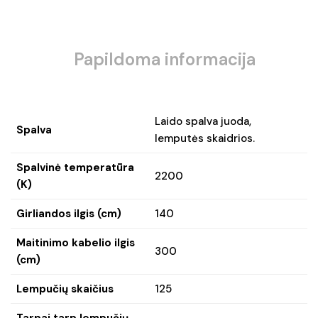
Papildoma informacija
Laido spalva juoda,
Spalva
lemputės skaidrios.
Spalvinė temperatūra
2200
(K)
Girliandos ilgis (cm)
140
Maitinimo kabelio ilgis
300
(cm)
Lempučių skaičius
125
Tarpai tarp lempučių