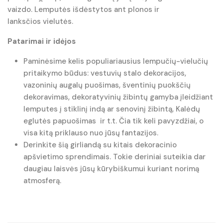
vaizdo. Lemputės išdėstytos ant plonos ir
lanksčios vielutės.
Patarimai ir idėjos
Paminėsime kelis populiariausius lempučių-vielučių
pritaikymo būdus: vestuvių stalo dekoracijos,
vazoninių augalų puošimas, šventinių puokščių
dekoravimas, dekoratyvinių žibintų gamyba įleidžiant
lemputes į stiklinį indą ar senovinį žibintą, Kalėdų
eglutės papuošimas ir t.t. Čia tik keli pavyzdžiai, o
visa kitą priklauso nuo jūsų fantazijos.
Derinkite šią girliandą su kitais dekoracinio
apšvietimo sprendimais. Tokie deriniai suteikia dar
daugiau laisvės jūsų kūrybiškumui kuriant norimą
atmosferą.