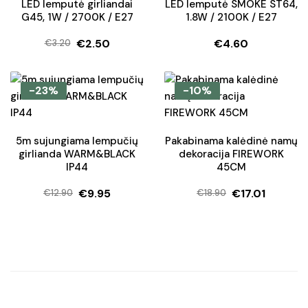
LED lemputė girliandai
LED lemputė SMOKE ST64,
G45, 1W / 2700K / E27
1.8W / 2100K / E27
€
2.50
€
4.60
€
3.20
Original
Current
price
price
was:
is:
-23%
-10%
€3.20.
€2.50.
5m sujungiama lempučių
Pakabinama kalėdinė namų
girlianda WARM&BLACK
dekoracija FIREWORK
IP44
45CM
€
9.95
€
17.01
€
12.90
€
18.90
Original
Current
Original
Current
price
price
price
price
was:
is:
was:
is:
€12.90.
€9.95.
€18.90.
€17.01.