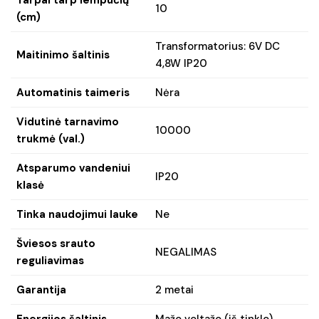
10
(cm)
Transformatorius: 6V DC
Maitinimo šaltinis
4,8W IP20
Automatinis taimeris
Nėra
Vidutinė tarnavimo
10000
trukmė (val.)
Atsparumo vandeniui
IP20
klasė
Tinka naudojimui lauke
Ne
Šviesos srauto
NEGALIMAS
reguliavimas
Garantija
2 metai
Energijos šaltinis
Mažo voltažo (iš tinklo)