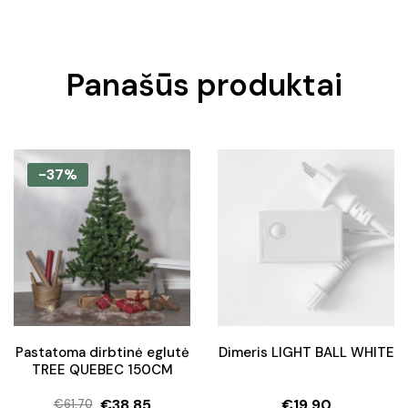
Panašūs produktai
-37%
Pastatoma dirbtinė eglutė
Dimeris LIGHT BALL WHITE
TREE QUEBEC 150CM
€
38.85
€
19.90
€
61.70