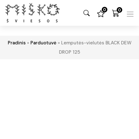
0
0
Pradinis
»
Parduotuvė
»
Lemputės-vielutės BLACK DEW
DROP 125