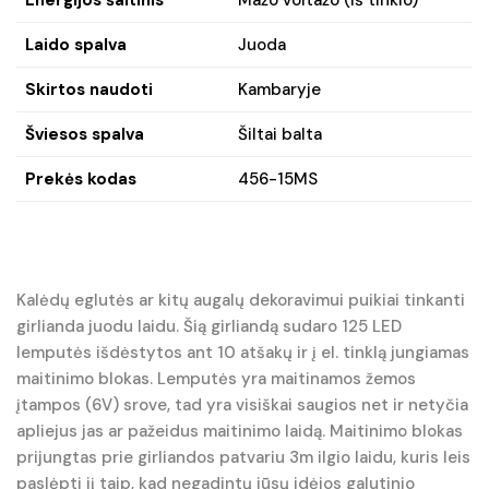
Laido spalva
Juoda
Skirtos naudoti
Kambaryje
Šviesos spalva
Šiltai balta
Prekės kodas
456-15MS
Kalėdų eglutės ar kitų augalų dekoravimui puikiai tinkanti
girlianda juodu laidu. Šią girliandą sudaro 125 LED
lemputės išdėstytos ant 10 atšakų ir į el. tinklą jungiamas
maitinimo blokas. Lemputės yra maitinamos žemos
įtampos (6V) srove, tad yra visiškai saugios net ir netyčia
apliejus jas ar pažeidus maitinimo laidą. Maitinimo blokas
prijungtas prie girliandos patvariu 3m ilgio laidu, kuris leis
paslėpti jį taip, kad negadintų jūsų idėjos galutinio