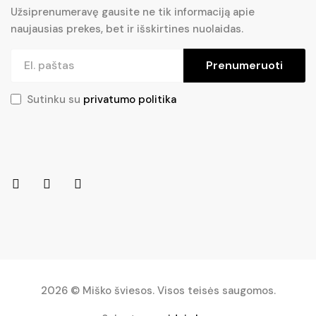
Užsiprenumeravę gausite ne tik informaciją apie
naujausias prekes, bet ir išskirtines nuolaidas.
Prenumeruoti
Sutinku su
privatumo politika
2026 © Miško šviesos. Visos teisės saugomos.