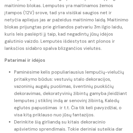
maitinimo blokas. Lemputės yra maitinamos žemos
įtampos (12V) srove, tad yra visiškai saugios net ir
netyčia apliejus jas ar pažeidus maitinimo laidą. Maitinimo
blokas prijungtas prie girliandos patvariu 3m ilgio laidu,
kuris leis paslėpti jį taip, kad negadintų jūsų idėjos
galutinio vaizdo. Lemputės išdėstytos ant plonos ir
lanksčios sidabro spalva blizgančios vielutės.
Patarimai ir idėjos
Paminėsime kelis populiariausius lempučių-vielučių
pritaikymo būdus: vestuvių stalo dekoracijos,
vazoninių augalų puošimas, šventinių puokščių
dekoravimas, dekoratyvinių žibintų gamyba įleidžiant
lemputes į stiklinį indą ar senovinį žibintą, Kalėdų
eglutės papuošimas ir t.t. Čia tik keli pavyzdžiai, o
visa kitą priklauso nuo jūsų fantazijos.
Derinkite šią girliandą su kitais dekoracinio
apšvietimo sprendimais. Tokie deriniai suteikia dar