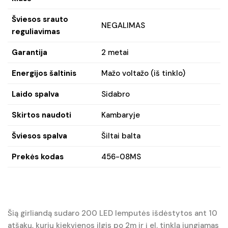
Šviesos srauto
NEGALIMAS
reguliavimas
Garantija
2 metai
Energijos šaltinis
Mažo voltažo (iš tinklo)
Laido spalva
Sidabro
Skirtos naudoti
Kambaryje
Šviesos spalva
Šiltai balta
Prekės kodas
456-08MS
Šią girliandą sudaro 200 LED lemputės išdėstytos ant 10
atšakų, kurių kiekvienos ilgis po 2m ir į el. tinklą jungiamas