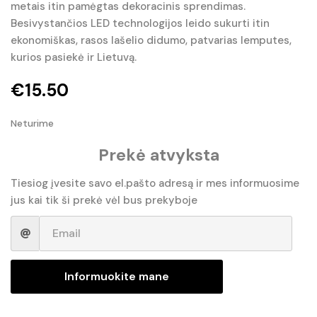
metais itin pamėgtas dekoracinis sprendimas.
Besivystančios LED technologijos leido sukurti itin
ekonomiškas, rasos lašelio didumo, patvarias lemputes,
kurios pasiekė ir Lietuvą.
€
15.50
Neturime
Prekė atvyksta
Tiesiog įvesite savo el.pašto adresą ir mes informuosime
jus kai tik ši prekė vėl bus prekyboje
Informuokite mane