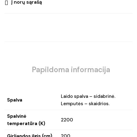
Į norų sąrašą
Papildoma informacija
Laido spalva – sidabrinė.
Spalva
Lemputės – skaidrios.
Spalvinė
2200
temperatūra (K)
Girliandos ilgis (cm)
200