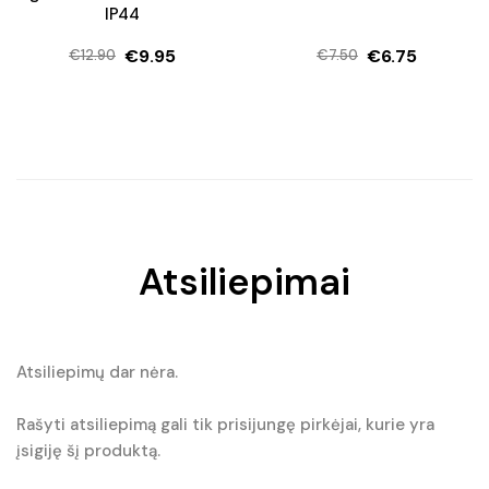
IP44
€
9.95
€
6.75
€
12.90
€
7.50
Original
Current
Original
Current
price
price
price
price
was:
is:
was:
is:
€12.90.
€9.95.
€7.50.
€6.75.
Atsiliepimai
Atsiliepimų dar nėra.
Rašyti atsiliepimą gali tik prisijungę pirkėjai, kurie yra
įsigiję šį produktą.