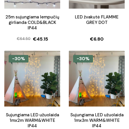
25m sujungiama lempučių
LED žvakutė FLAMME
girlianda COLD&BLACK
GREY DOT
IP44
€
45.15
€
6.80
€
64.50
Original
Current
price
price
was:
is:
-30%
-30%
€64.50.
€45.15.
Sujungiama LED užuolaida
Sujungiama LED užuolaida
1mx2m WARM&WHITE
1mx3m WARM&WHITE
IP44
IP44