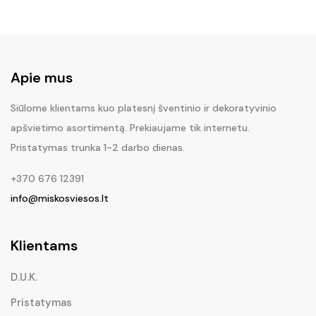
Apie mus
Siūlome klientams kuo platesnį šventinio ir dekoratyvinio
apšvietimo asortimentą. Prekiaujame tik internetu.
Pristatymas trunka 1-2 darbo dienas.
+370 676 12391
info@miskosviesos.lt
Klientams
D.U.K.
Pristatymas