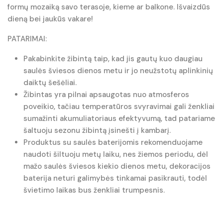
formų mozaiką savo terasoje, kieme ar balkone. Išvaizdūs
dieną bei jaukūs vakare!
PATARIMAI:
Pakabinkite žibintą taip, kad jis gautų kuo daugiau
saulės šviesos dienos metu ir jo neužstotų aplinkinių
daiktų šešėliai.
Žibintas yra pilnai apsaugotas nuo atmosferos
poveikio, tačiau temperatūros svyravimai gali ženkliai
sumažinti akumuliatoriaus efektyvumą, tad patariame
šaltuoju sezonu žibintą įsinešti į kambarį.
Produktus su saulės baterijomis rekomenduojame
naudoti šiltuoju metų laiku, nes žiemos periodu, dėl
mažo saulės šviesos kiekio dienos metu, dekoracijos
baterija neturi galimybės tinkamai pasikrauti, todėl
švietimo laikas bus ženkliai trumpesnis.