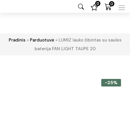
0
0
Pradinis
»
Parduotuvė
»
LUMIZ lauko žibintas su saulės
baterija FAN LIGHT TAUPE 20
-25%