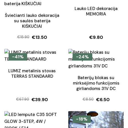
Lauko LED dekoracija
MEMORIA
Šviečianti lauko dekoracija
su saulės baterija
KIŠKUČIAI
€
13.50
€
9.80
€
15.90
Original
Current
price
price
was:
is:
-41%
-24%
€15.90.
€13.50.
LUMIZ metalinis stovas
TERRAS STANDAARD
Baterijų blokas su
mirksėjimo funkcijomis
girliandoms 31V DC
€
39.90
€
6.50
€
67.90
€
8.50
Original
Current
Original
Current
price
price
price
price
was:
is:
was:
is:
-18%
€67.90.
€39.90.
€8.50.
€6.50.