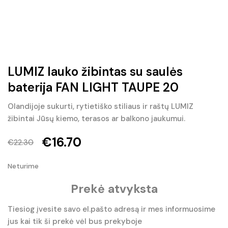
LUMIZ lauko žibintas su saulės
baterija FAN LIGHT TAUPE 20
Olandijoje sukurti, rytietiško stiliaus ir raštų LUMIZ
žibintai Jūsų kiemo, terasos ar balkono jaukumui.
€
16.70
€
22.30
Original
Current
Neturime
price
price
Prekė atvyksta
was:
is:
€22.30.
€16.70.
Tiesiog įvesite savo el.pašto adresą ir mes informuosime
jus kai tik ši prekė vėl bus prekyboje