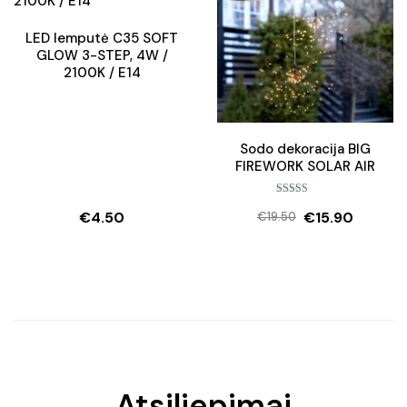
LED lemputė C35 SOFT
GLOW 3-STEP, 4W /
2100K / E14
Sodo dekoracija BIG
FIREWORK SOLAR AIR
Įvertinimas:
€
4.50
€
15.90
5.00
iš 5
€
19.50
Original
Current
price
price
was:
is:
€19.50.
€15.90.
Atsiliepimai