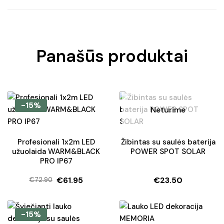
Panašūs produktai
-15%
Neturime
Profesionali 1x2m LED
Žibintas su saulės baterija
užuolaida WARM&BLACK
POWER SPOT SOLAR
PRO IP67
€
61.95
€
23.50
€
72.90
Original
Current
price
price
was:
is:
-15%
€72.90.
€61.95.