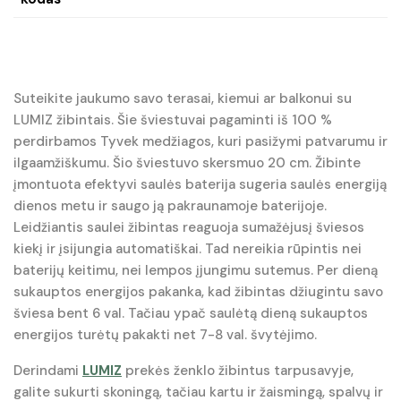
Suteikite jaukumo savo terasai, kiemui ar balkonui su
LUMIZ žibintais. Šie šviestuvai pagaminti iš 100 %
perdirbamos Tyvek medžiagos, kuri pasižymi patvarumu ir
ilgaamžiškumu. Šio šviestuvo skersmuo 20 cm. Žibinte
įmontuota efektyvi saulės baterija sugeria saulės energiją
dienos metu ir saugo ją pakraunamoje baterijoje.
Leidžiantis saulei žibintas reaguoja sumažėjusį šviesos
kiekį ir įsijungia automatiškai. Tad nereikia rūpintis nei
baterijų keitimu, nei lempos įjungimu sutemus. Per dieną
sukauptos energijos pakanka, kad žibintas džiugintu savo
šviesa bent 6 val. Tačiau ypač saulėtą dieną sukauptos
energijos turėtų pakakti net 7-8 val. švytėjimo.
Derindami
LUMIZ
prekės ženklo žibintus tarpusavyje,
galite sukurti skoningą, tačiau kartu ir žaismingą, spalvų ir