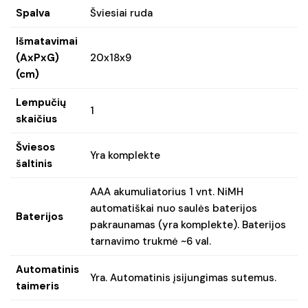
Spalva
Šviesiai ruda
Išmatavimai
(AxPxG)
20x18x9
(cm)
Lempučių
1
skaičius
Šviesos
Yra komplekte
šaltinis
AAA akumuliatorius 1 vnt. NiMH
automatiškai nuo saulės baterijos
Baterijos
pakraunamas (yra komplekte). Baterijos
tarnavimo trukmė ~6 val.
Automatinis
Yra. Automatinis įsijungimas sutemus.
taimeris