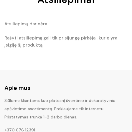
Atsiliepimų dar nėra.
Rašyti atsiliepimą gali tik prisijungę pirkėjai, kurie yra
įsigiję šį produktą.
Apie mus
Siūlome klientams kuo platesnį šventinio ir dekoratyvinio
apšvietimo asortimentą. Prekiaujame tik internetu.
Pristatymas trunka 1-2 darbo dienas.
+370 676 12391