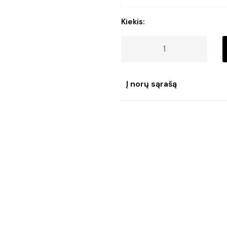
€17.50.
€14.90.
produkto
Kiekis:
kiekis:
Stalinė
lempa
TARA
Į norų sąrašą