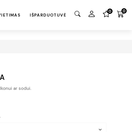
0
0
VIETIMAS
IŠPARDUOTUVĖ
RA
lkonui ar sodui.
.