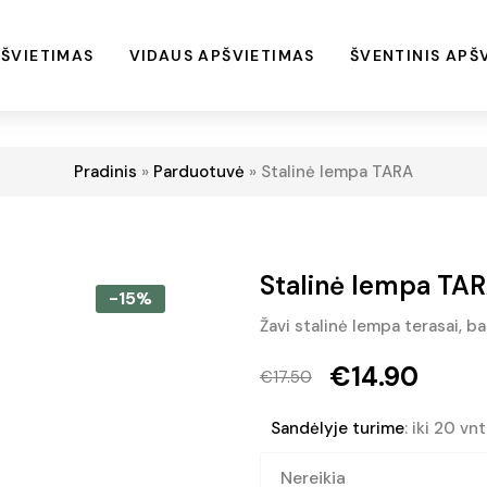
ŠVIETIMAS
VIDAUS APŠVIETIMAS
ŠVENTINIS APŠ
Pradinis
»
Parduotuvė
»
Stalinė lempa TARA
Stalinė lempa TA
-15%
Žavi stalinė lempa terasai, ba
€
14.90
€
17.50
Original
Current
Sandėlyje turime
: iki 20 vnt
price
price
was:
is: