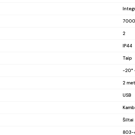
Integ
700
2
IP44
Taip
-20° 
2 met
USB
Kamba
Šiltai
803-