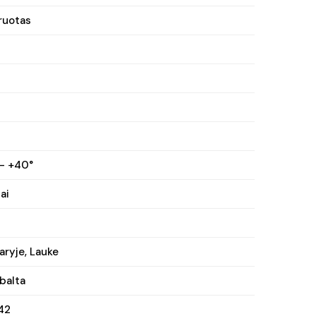
ruotas
0
– +40°
ai
ryje, Lauke
 balta
42