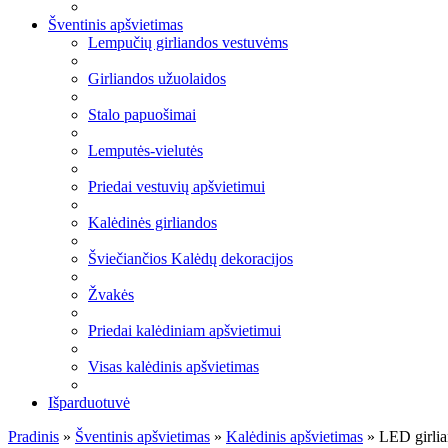
Šventinis apšvietimas
Lempučių girliandos vestuvėms
Girliandos užuolaidos
Stalo papuošimai
Lemputės-vielutės
Priedai vestuvių apšvietimui
Kalėdinės girliandos
Šviečiančios Kalėdų dekoracijos
Žvakės
Priedai kalėdiniam apšvietimui
Visas kalėdinis apšvietimas
Išparduotuvė
Pradinis
»
Šventinis apšvietimas
»
Kalėdinis apšvietimas
»
LED girlia