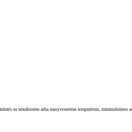
 rinkitės su smulkiomis arba masyvesnėmis lemputėmis, minimalistines ar 