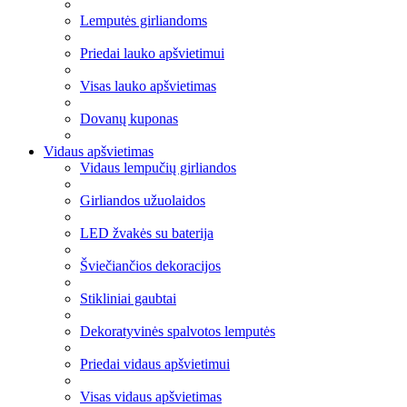
Lemputės girliandoms
Priedai lauko apšvietimui
Visas lauko apšvietimas
Dovanų kuponas
Vidaus apšvietimas
Vidaus lempučių girliandos
Girliandos užuolaidos
LED žvakės su baterija
Šviečiančios dekoracijos
Stikliniai gaubtai
Dekoratyvinės spalvotos lemputės
Priedai vidaus apšvietimui
Visas vidaus apšvietimas