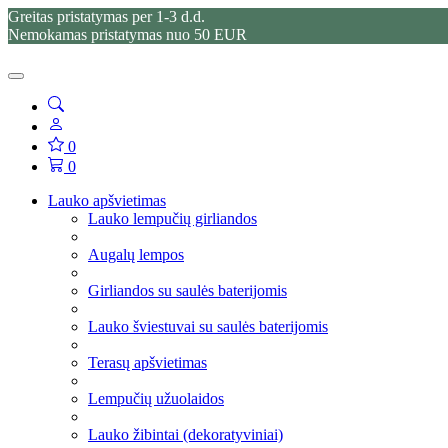
Greitas pristatymas per 1-3 d.d.
Nemokamas pristatymas nuo 50 EUR
0
0
Lauko apšvietimas
Lauko lempučių girliandos
Augalų lempos
Girliandos su saulės baterijomis
Lauko šviestuvai su saulės baterijomis
Terasų apšvietimas
Lempučių užuolaidos
Lauko žibintai (dekoratyviniai)