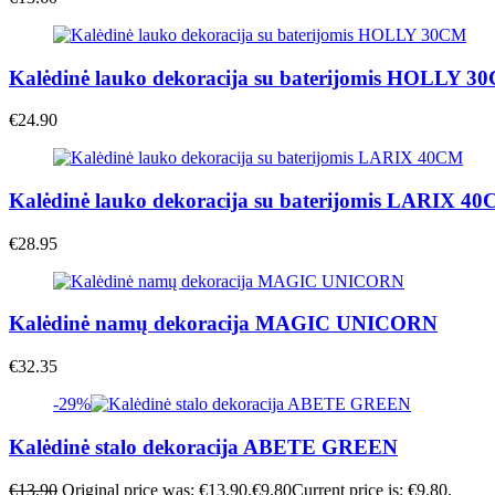
Kalėdinė lauko dekoracija su baterijomis HOLLY 3
€
24.90
Kalėdinė lauko dekoracija su baterijomis LARIX 4
€
28.95
Kalėdinė namų dekoracija MAGIC UNICORN
€
32.35
-29%
Kalėdinė stalo dekoracija ABETE GREEN
€
13.90
Original price was: €13.90.
€
9.80
Current price is: €9.80.