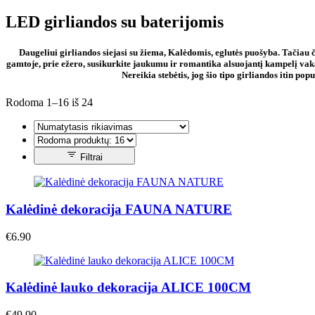
LED girliandos su baterijomis
Daugeliui girliandos siejasi su žiema, Kalėdomis, eglutės puošyba. Tačiau 
gamtoje, prie ežero, susikurkite jaukumu ir romantika alsuojantį kampelį vakar
Nereikia stebėtis, jog šio tipo girliandos itin p
Rodoma 1–16 iš 24
Filtrai
Kalėdinė dekoracija FAUNA NATURE
€
6.90
Kalėdinė lauko dekoracija ALICE 100CM
€
49.90