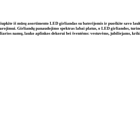
čiupkite iš mūsų asortimento LED girliandas su baterijomis ir puoškite savo lauk
ojimui. Girliandų panaudojimo spektras labai platus, o LED girliandos, turinčio
opuliarios namų, lauko aplinkos dekorui bei šventėms: vestuvėms, jubiliejams, kri