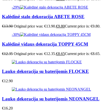
-29%
Kalėdinė stalo dekoracija ABETE ROSE
€
13.90
Original price was: €13.90.
€
9.80
Current price is: €9.80.
-30%
Kalėdinė vidaus dekoracija TOPPY 45CM
€
12.35
Original price was: €12.35.
€
8.65
Current price is: €8.65.
Lauko dekoracija su baterijomis FLOCKE
€
12.90
Lauko dekoracija su baterijomis NEONANGEL
€
16.20