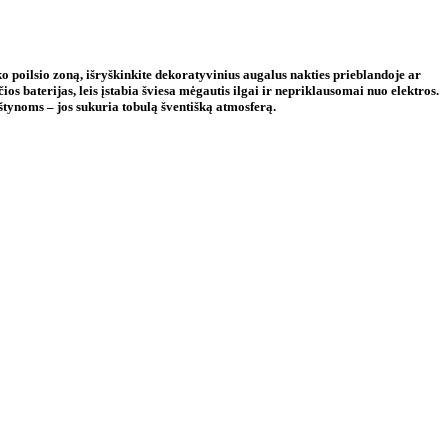
o poilsio zoną, išryškinkite dekoratyvinius augalus nakties prieblandoje ar
s baterijas, leis įstabia šviesa mėgautis ilgai ir nepriklausomai nuo elektros.
kštynoms – jos sukuria tobulą šventišką atmosferą.