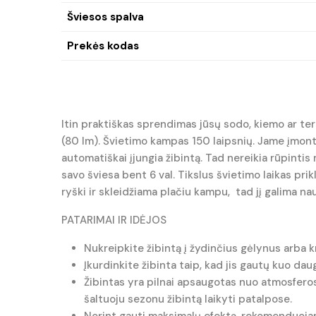
Šviesos spalva
Prekės kodas
Itin praktiškas sprendimas jūsų sodo, kiemo ar ter
(80 lm). Švietimo kampas 150 laipsnių. Jame įmontu
automatiškai įjungia žibintą. Tad nereikia rūpinti
savo šviesa bent 6 val. Tikslus švietimo laikas pr
ryški ir skleidžiama plačiu kampu, tad jį galima na
PATARIMAI IR IDĖJOS
Nukreipkite žibintą į žydinčius gėlynus arba kr
Įkurdinkite žibinta taip, kad jis gautų kuo da
Žibintas yra pilnai apsaugotas nuo atmosferos
šaltuoju sezonu žibintą laikyti patalpose.