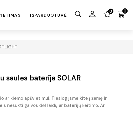
0
0
VIETIMAS
IŠPARDUOTUVĖ
POTLIGHT
su saulės baterija SOLAR
do ar kiemo apšvietimui. Tiesiog įsmeikite į žemę ir
eis nesukti galvos dėl laidų ar baterijų keitimo. Ar