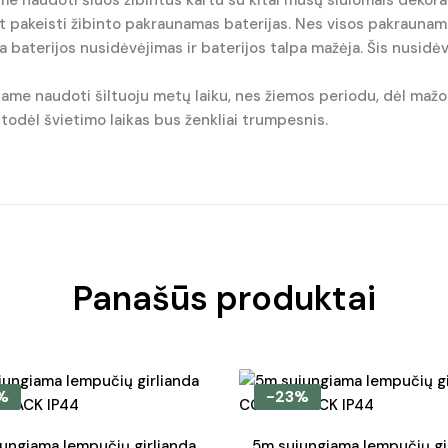
e naudoti šiuos žibintus kartu su kitai mūsų siūlomais dekora
akeisti žibinto pakraunamas baterijas. Nes visos pakraunamos 
ta baterijos nusidėvėjimas ir baterijos talpa mažėja. Šis nusid
me naudoti šiltuoju metų laiku, nes žiemos periodu, dėl mažo 
 todėl švietimo laikas bus ženkliai trumpesnis.
Panašūs produktai
%
-23%
ungiama lempučių girlianda
5m sujungiama lempučių gi