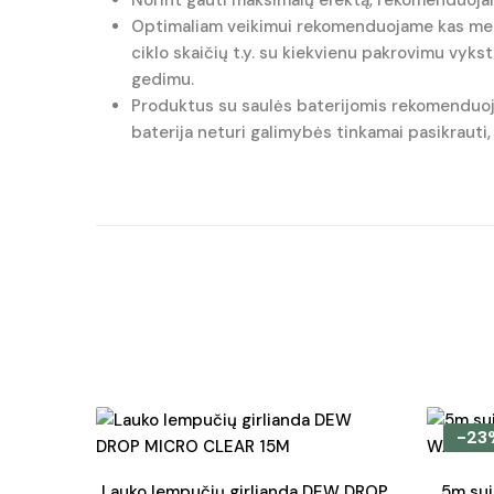
Norint gauti maksimalų efektą, rekomenduojam
Optimaliam veikimui rekomenduojame kas met p
ciklo skaičių t.y. su kiekvienu pakrovimu vyks
gedimu.
Produktus su saulės baterijomis rekomenduoja
baterija neturi galimybės tinkamai pasikrauti,
-23
Lauko lempučių girlianda DEW DROP
5m suj