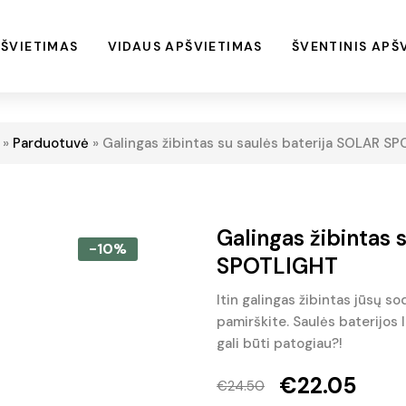
ŠVIETIMAS
VIDAUS APŠVIETIMAS
ŠVENTINIS APŠ
»
Parduotuvė
»
Galingas žibintas su saulės baterija SOLAR S
Galingas žibintas 
-10%
SPOTLIGHT
Itin galingas žibintas jūsų so
pamirškite. Saulės baterijos l
gali būti patogiau?!
€
22.05
€
24.50
Original
Current