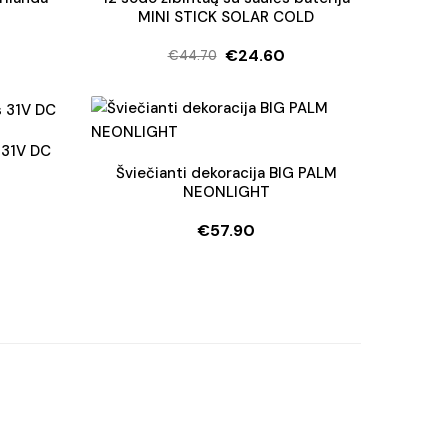
MINI STICK SOLAR COLD
€
24.60
€
44.70
Original
Current
price
price
was:
is:
€44.70.
€24.60.
 31V DC
Šviečianti dekoracija BIG PALM
NEONLIGHT
€
57.90