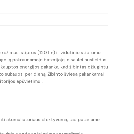
režimus: stiprus (120 lm) ir vidutinio stiprumo
go ją pakraunamoje baterijoje, o saulei nusileidus
sukauptos energijos pakanka, kad žibintas džiugintu
yko sukaupti per dieną. Žibinto šviesa pakankamai
itorijos apšvietimui.
inti akumuliatoriaus efektyvumą, tad patariame