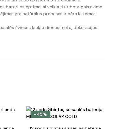
tyviniais sodo apšvietimo sprendimais.
baterijos optimaliai veikia tik ribotą pakrovimo
ėvėjimas yra natūralus procesas ir nėra laikomas
saulės šviesos kiekio dienos metu, dekoracijos
-45%
rlianda
12 sodo žibintaų su saulės baterija