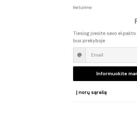
Neturime
price
price
was:
is:
€24.50.
€22.05.
Tiesiog įvesite savo el.pašto
bus prekyboje
Informuokite ma
Į norų sąrašą