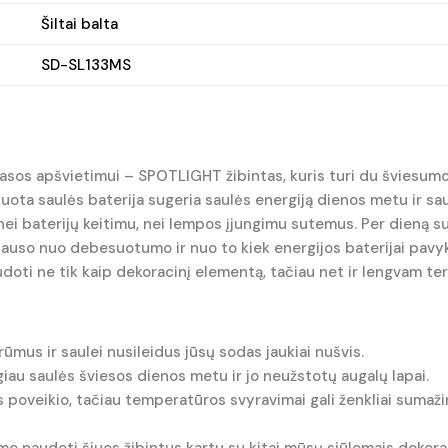
Šiltai balta
SD-SL133MS
asos apšvietimui – SPOTLIGHT žibintas, kuris turi du šviesumo 
ota saulės baterija sugeria saulės energiją dienos metu ir sau
s nei baterijų keitimu, nei lempos įjungimu sutemus. Per dieną 
iklauso nuo debesuotumo ir nuo to kiek energijos baterijai pav
udoti ne tik kaip dekoracinį elementą, tačiau net ir lengvam ter
ūmus ir saulei nusileidus jūsų sodas jaukiai nušvis.
ugiau saulės šviesos dienos metu ir jo neužstotų augalų lapai.
 poveikio, tačiau temperatūros svyravimai gali ženkliai sumaž