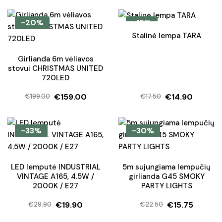
price
price
price
price
was:
is:
was:
is:
-20%
-15%
€9.90.
€8.90.
€60.20.
€48.15.
Stalinė lempa TARA
Girlianda 6m vėliavos
stovui CHRISTMAS UNITED
720LED
€
159.00
€
14.90
€
199.00
€
17.50
Original
Current
Original
Current
price
price
price
price
was:
is:
was:
is:
-33%
-30%
€199.00.
€159.00.
€17.50.
€14.90.
LED lemputė INDUSTRIAL
5m sujungiama lempučių
VINTAGE A165, 4.5W /
girlianda G45 SMOKY
2000K / E27
PARTY LIGHTS
€
19.90
€
15.75
€
29.90
€
22.50
Original
Current
Original
Current