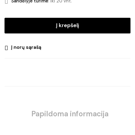
Sandėlyje turime
: iki 20 vnt.
Į krepšelį
Į norų sąrašą
Papildoma informacija