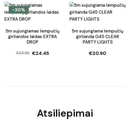
price
price
price
price
was:
is:
was:
is:
-30%
€29.90.
€19.90.
€22.50.
€15.75.
5m sujungiamas lempučių
5m sujungiama lempučių
girliandos laidas EXTRA
girlianda G45 CLEAR
DROP
PARTY LIGHTS
€
24.45
€
20.90
€
34.90
Original
Current
price
price
was:
is:
€34.90.
€24.45.
Atsiliepimai