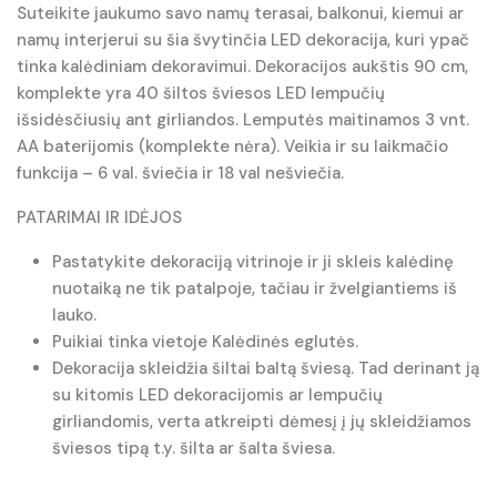
Suteikite jaukumo savo namų terasai, balkonui, kiemui ar
namų interjerui su šia švytinčia LED dekoracija, kuri ypač
tinka kalėdiniam dekoravimui. Dekoracijos aukštis 90 cm,
komplekte yra 40 šiltos šviesos LED lempučių
išsidėsčiusių ant girliandos. Lemputės maitinamos 3 vnt.
AA baterijomis (komplekte nėra). Veikia ir su laikmačio
funkcija – 6 val. šviečia ir 18 val nešviečia.
PATARIMAI IR IDĖJOS
Pastatykite dekoraciją vitrinoje ir ji skleis kalėdinę
nuotaiką ne tik patalpoje, tačiau ir žvelgiantiems iš
lauko.
Puikiai tinka vietoje Kalėdinės eglutės.
Dekoracija skleidžia šiltai baltą šviesą. Tad derinant ją
su kitomis LED dekoracijomis ar lempučių
girliandomis, verta atkreipti dėmesį į jų skleidžiamos
šviesos tipą t.y. šilta ar šalta šviesa.