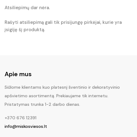
Atsiliepimų dar nėra.
Rašyti atsiliepimą gali tik prisijungę pirkėjai, kurie yra
įsigiję šį produktą.
Apie mus
Siūlome klientams kuo platesnį šventinio ir dekoratyvinio
apšvietimo asortimentą. Prekiaujame tik internetu.
Pristatymas trunka 1-2 darbo dienas.
+370 676 12391
info@miskosviesos.lt