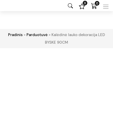
0
0
Pradinis
»
Parduotuvė
»
Kalėdinė lauko dekoracija LED
BYSKE 90CM