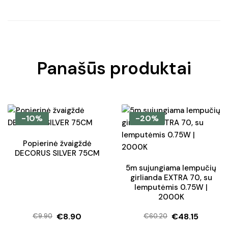
Panašūs produktai
-10%
-20%
Popierinė žvaigždė
DECORUS SILVER 75CM
5m sujungiama lempučių
girlianda EXTRA 70, su
lemputėmis 0.75W |
2000K
€
8.90
€
48.15
€
9.90
€
60.20
Original
Current
Original
Current