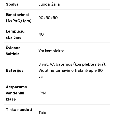
Spalva
Juoda
,
Žalia
Išmatavimai
90x50x50
(AxPxG) (cm)
Lempučių
40
skaičius
Šviesos
Yra komplekte
šaltinis
3 vnt. AA baterijos (komplekte nėra).
Baterijos
Vidutinė tarnavimo trukmė apie 60
val.
Atsparumo
vandeniui
IP44
klasė
Tinka naudoti
Taip