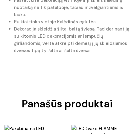
Pastatykite dekoraciją vitrinoje ir ji skleis kalėdinę
nuotaiką ne tik patalpoje, tačiau ir žvelgiantiems iš
lauko.
Puikiai tinka vietoje Kalėdinės eglutės.
Dekoracija skleidžia šiltai baltą šviesą. Tad derinant ją
su kitomis LED dekoracijomis ar lempučių
girliandomis, verta atkreipti dėmesį į jų skleidžiamos
šviesos tipą t.y. šilta ar šalta šviesa.
Panašūs produktai