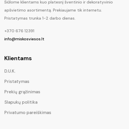
Siūlome klientams kuo platesnį šventinio ir dekoratyvinio
apšvietimo asortimentą. Prekiaujame tik internetu.
Pristatymas trunka 1-2 darbo dienas.
+370 676 12391
info@miskosviesos.lt
Klientams
D.U.K.
Pristatymas
Prekių grąžinimas
Slapukų politika
Privatumo pareiškimas