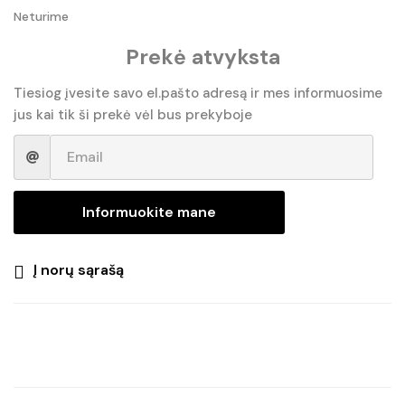
Neturime
price
price
Prekė atvyksta
was:
is:
€40.90.
€34.80.
Tiesiog įvesite savo el.pašto adresą ir mes informuosime
jus kai tik ši prekė vėl bus prekyboje
Informuokite mane
Į norų sąrašą