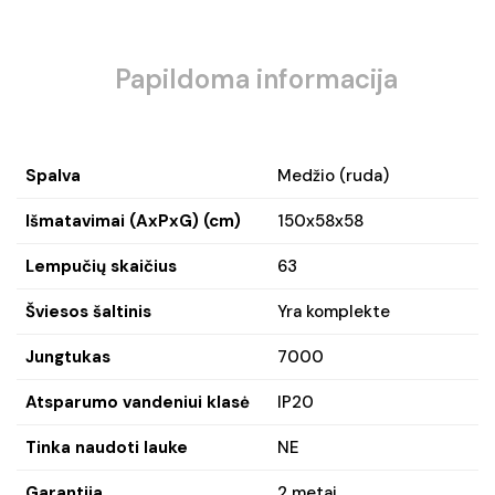
Papildoma informacija
Spalva
Medžio (ruda)
Išmatavimai (AxPxG) (cm)
150x58x58
Lempučių skaičius
63
Šviesos šaltinis
Yra komplekte
Jungtukas
7000
Atsparumo vandeniui klasė
IP20
Tinka naudoti lauke
NE
Garantija
2 metai