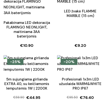
LED žvakė FLAMME
MARBLE (15 cm)
Pakabinama LED dekoracija
FLAMINGO NEONLIGHT,
maitiniama 3AA
baterijomis
€
10.90
€
9.20
-25%
-20%
5m sujungiama girlianda
Profesionali 1x3m LED
EXTRA 40, su keičiamomis
užuolaida WARM&WHITE
lemputėmis 1W | 2200K
PRO IP67
€
44.95
€
76.40
€
59.90
€
95.50
Original
Current
Original
Current
price
price
price
price