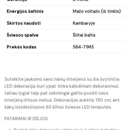
Energijos šaltinis
Mažo voltažo (iš tinklo)
Skirtos naudoti
Kambaryje
Šviesos spalva
Šiltai balta
Prekės kodas
584-71MS
Suteikite jaukumo savo namų interjerui su šia švytinčia
LED dekoracija, kuri ypač tinka kalėdiniam dekoravimui,
tačiau lygiai taip pat sėkmingai galite puošti savo
interjerą ištisus metus. Dekoracijos aukštis 150 cm, ant
šakų išsidėsčiusios 63 šiltos šviesos LED lemputės.
PATARIMAI IR IDĖJOS