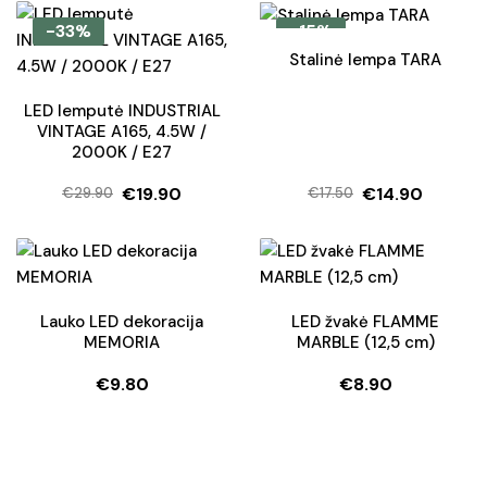
was:
is:
was:
is:
-33%
-15%
€59.90.
€44.95.
€95.50.
€76.40.
Stalinė lempa TARA
LED lemputė INDUSTRIAL
VINTAGE A165, 4.5W /
2000K / E27
€
19.90
€
14.90
€
29.90
€
17.50
Original
Current
Original
Current
price
price
price
price
was:
is:
was:
is:
€29.90.
€19.90.
€17.50.
€14.90.
Lauko LED dekoracija
LED žvakė FLAMME
MEMORIA
MARBLE (12,5 cm)
€
9.80
€
8.90