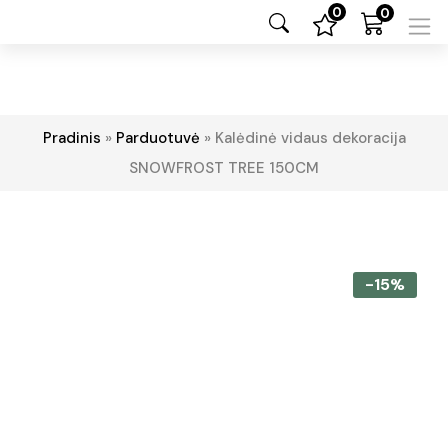
0
0
Pradinis
»
Parduotuvė
»
Kalėdinė vidaus dekoracija
SNOWFROST TREE 150CM
-15%