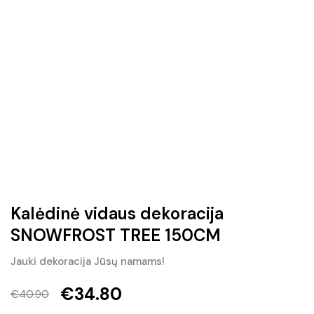
Kalėdinė vidaus dekoracija
SNOWFROST TREE 150CM
Jauki dekoracija Jūsų namams!
€
34.80
€
40.90
Original
Current