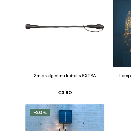
3m prailginimo kabelis EXTRA
Lemp
€
3.90
-20%