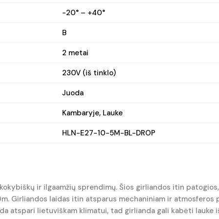
-20° – +40°
B
2 metai
230V (iš tinklo)
Juoda
Kambaryje, Lauke
HLN-E27-10-5M-BL-DROP
n kokybiškų ir ilgaamžių sprendimų. Šios girliandos itin patogios
00m. Girliandos laidas itin atsparus mechaniniam ir atmosferos p
da atspari lietuviškam klimatui, tad girlianda gali kabėti lauke