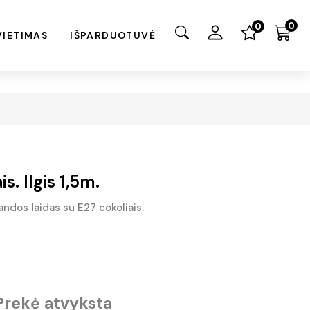
0
0
VIETIMAS
IŠPARDUOTUVĖ
s. Ilgis 1,5m.
iandos laidas su E27 cokoliais.
Prekė atvyksta