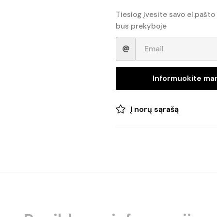
Tiesiog įvesite savo el.pašto
bus prekyboje
Informuokite ma
Į norų sąrašą