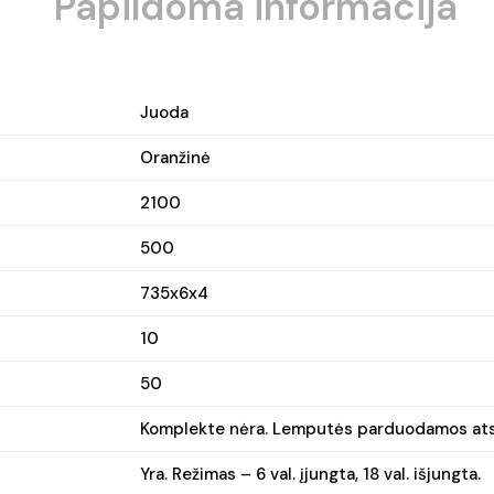
Papildoma informacija
Juoda
Oranžinė
2100
500
735x6x4
10
50
Komplekte nėra. Lemputės parduodamos atsk
Yra. Režimas – 6 val. įjungta, 18 val. išjungta.