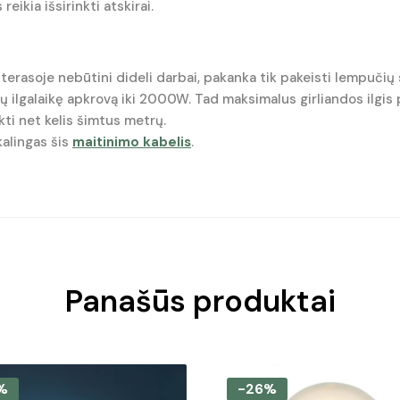
ikia išsirinkti atskirai.
terasoje nebūtini dideli darbai, pakanka tik pakeisti lempučių 
tų ilgalaikę apkrovą iki 2000W. Tad maksimalus girliandos ilgi
ti net kelis šimtus metrų.
kalingas šis
maitinimo kabelis
.
Panašūs produktai
%
-26%