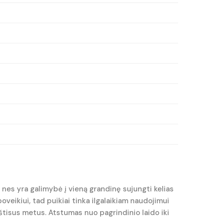
, nes yra galimybė į vieną grandinę sujungti kelias
oveikiui, tad puikiai tinka ilgalaikiam naudojimui
 ištisus metus. Atstumas nuo pagrindinio laido iki