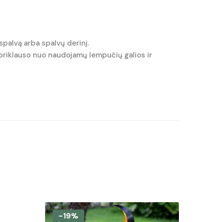
spalvą arba spalvų derinį.
s priklauso nuo naudojamų lempučių galios ir
-19%