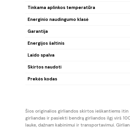
Tinkama aplinkos temperatūra
Energinio naudingumo klasė
Garantija
Energijos šaltinis
Laido spalva
Skirtos naudoti
Prekės kodas
Šios originalios girliandos skirtos ieškantiems iti
girliandas ir pasiekti bendrą girliandos ilgį virš 1
lauke, dažnam kabinimui ir transportavimui. Girlian