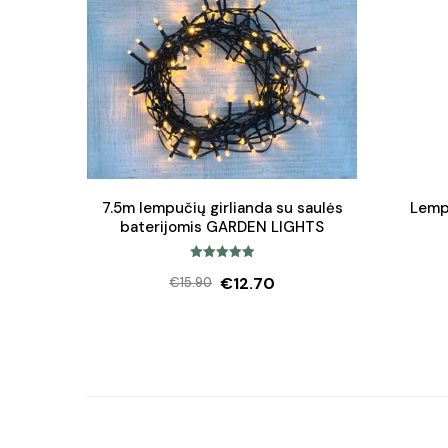
7.5m lempučių girlianda su saulės
Lemp
baterijomis GARDEN LIGHTS
Įvertinimas:
€
12.70
€
15.90
5.00
iš 5
Original
Current
price
price
was:
is:
€15.90.
€12.70.