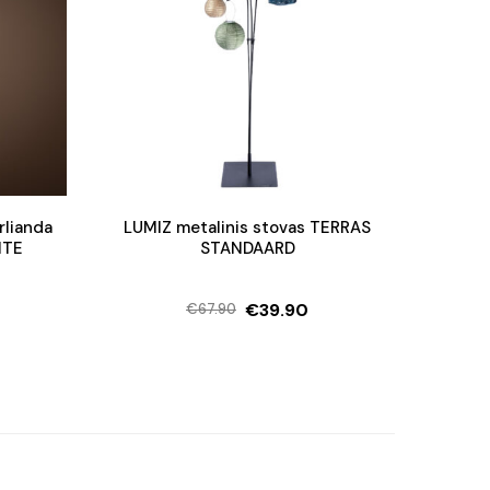
rlianda
LUMIZ metalinis stovas TERRAS
ITE
STANDAARD
€
39.90
€
67.90
Original
Current
price
price
was:
is:
€67.90.
€39.90.