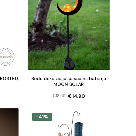
FROSTED,
Sodo dekoracija su saulės baterija
MOON SOLAR
€
14.90
€
18.50
Original
Current
price
price
was:
is:
-41%
€18.50.
€14.90.