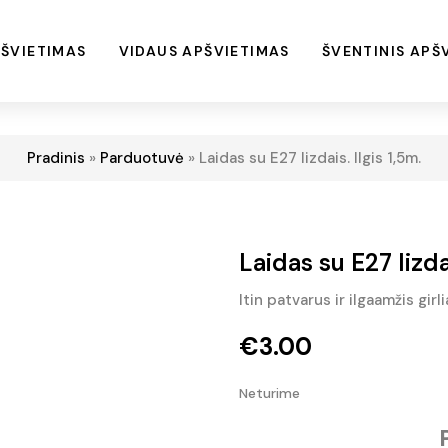
ŠVIETIMAS
VIDAUS APŠVIETIMAS
ŠVENTINIS APŠ
Pradinis
»
Parduotuvė
»
Laidas su E27 lizdais. Ilgis 1,5m.
Laidas su E27 lizdai
Itin patvarus ir ilgaamžis girl
€
3.00
Neturime