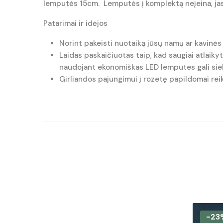
lemputės 15cm. Lemputės į komplektą neįeina, jas re
Patarimai ir idėjos
Norint pakeisti nuotaiką jūsų namų ar kavinės 
Laidas paskaičiuotas taip, kad saugiai atlaiky
naudojant ekonomiškas LED lemputes gali siek
Girliandos pajungimui į rozetę papildomai rei
-23