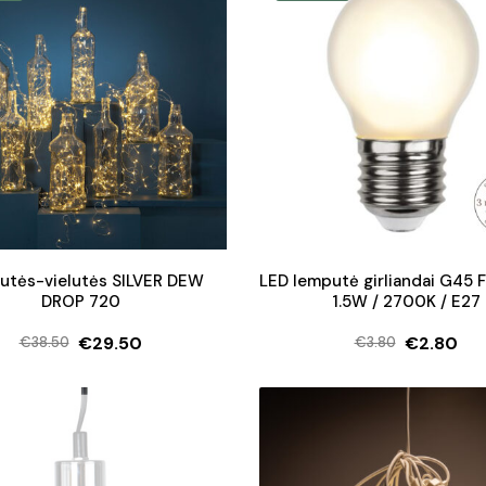
utės-vielutės SILVER DEW
LED lemputė girliandai G45 
DROP 720
1.5W / 2700K / E27
€
29.50
€
2.80
€
38.50
€
3.80
Original
Current
Original
Current
price
price
price
price
was:
is:
was:
is:
€38.50.
€29.50.
€3.80.
€2.80.