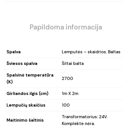
Papildoma informacija
Spalva
Lemputės – skaidrios. Baltas
Šviesos spalva
Šiltai balta
Spalvinė temperatūra
2700
(K)
Girliandos ilgis (cm)
1m X 2m
Lempučių skaičius
100
Transformatorius: 24V.
Maitinimo šaltinis
Komplekte nėra.