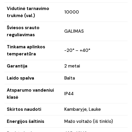
Vidutinė tarnavimo
10000
trukmė (val.)
Šviesos srauto
GALIMAS
reguliavimas
Tinkama aplinkos
-20° – +40°
temperatūra
Garantija
2 metai
Laido spalva
Balta
Atsparumo vandeniui
IP44
klasė
Skirtos naudoti
Kambaryje, Lauke
Energijos šaltinis
Mažo voltažo (iš tinklo)