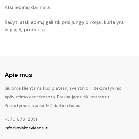
Atsiliepimų dar nėra.
Rašyti atsiliepimą gali tik prisijungę pirkėjai, kurie yra
įsigiję šį produktą.
Apie mus
Siūlome klientams kuo platesnį šventinio ir dekoratyvinio
apšvietimo asortimentą. Prekiaujame tik internetu.
Pristatymas trunka 1-2 darbo dienas.
+370 676 12391
info@miskosviesos.lt