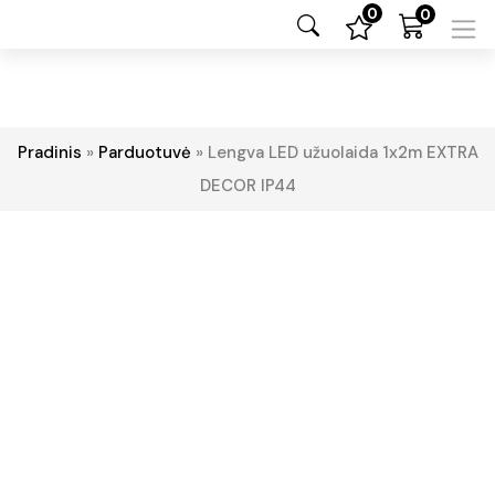
0
0
Pradinis
»
Parduotuvė
»
Lengva LED užuolaida 1x2m EXTRA
DECOR IP44