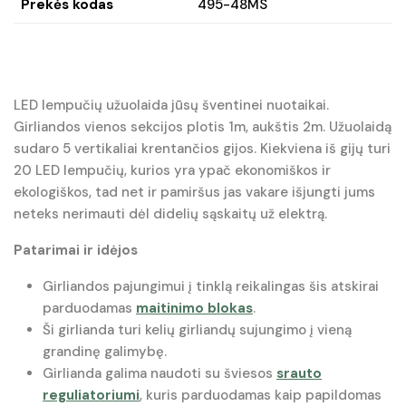
Prekės kodas
495-48MS
LED lempučių užuolaida jūsų šventinei nuotaikai.
Girliandos vienos sekcijos plotis 1m, aukštis 2m. Užuolaidą
sudaro 5 vertikaliai krentančios gijos. Kiekviena iš gijų turi
20 LED lempučių, kurios yra ypač ekonomiškos ir
ekologiškos, tad net ir pamiršus jas vakare išjungti jums
neteks nerimauti dėl didelių sąskaitų už elektrą.
Patarimai ir idėjos
Girliandos pajungimui į tinklą reikalingas šis atskirai
parduodamas
maitinimo blokas
.
Ši girlianda turi kelių girliandų sujungimo į vieną
grandinę galimybę.
Girlianda galima naudoti su šviesos
srauto
reguliatoriumi
, kuris parduodamas kaip papildomas