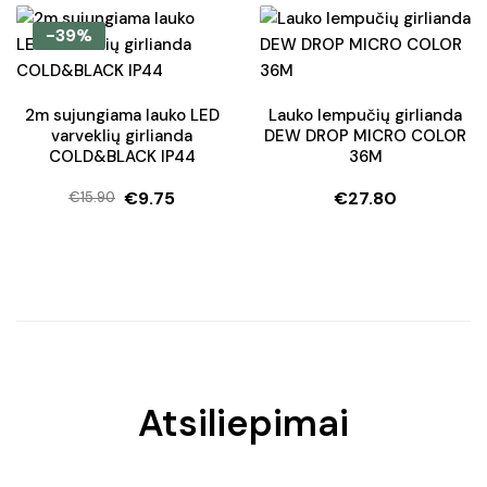
price
price
was:
is:
-39%
€13.40.
€11.05.
2m sujungiama lauko LED
Lauko lempučių girlianda
varveklių girlianda
DEW DROP MICRO COLOR
COLD&BLACK IP44
36M
€
9.75
€
27.80
€
15.90
Original
Current
price
price
was:
is:
€15.90.
€9.75.
Atsiliepimai