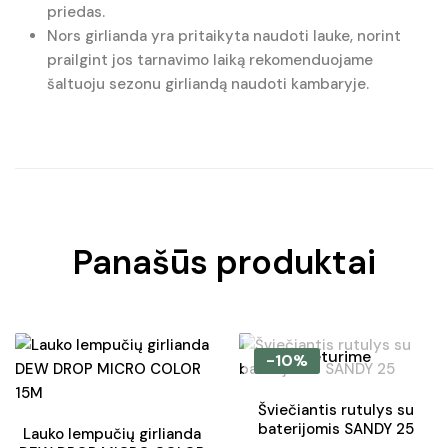
priedas.
Nors girlianda yra pritaikyta naudoti lauke, norint
prailgint jos tarnavimo laiką rekomenduojame
šaltuoju sezonu girliandą naudoti kambaryje.
Panašūs produktai
Neturime
-10%
Šviečiantis rutulys su
baterijomis SANDY 25
Lauko lempučių girlianda