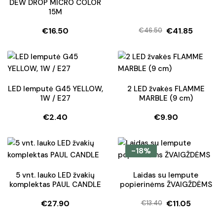
DEW DROP MICRO COLOR
15M
€
16.50
€
41.85
€
46.50
Original
Current
price
price
was:
is:
€46.50.
€41.85.
LED lemputė G45 YELLOW,
2 LED žvakės FLAMME
1W / E27
MARBLE (9 cm)
€
2.40
€
9.90
-18%
5 vnt. lauko LED žvakių
Laidas su lempute
komplektas PAUL CANDLE
popierinėms ŽVAIGŽDĖMS
€
27.90
€
11.05
€
13.40
Original
Current