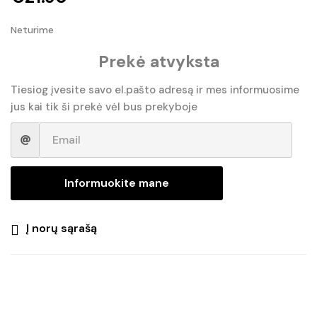
Neturime
Prekė atvyksta
Tiesiog įvesite savo el.pašto adresą ir mes informuosime
jus kai tik ši prekė vėl bus prekyboje
Informuokite mane
Į norų sąrašą