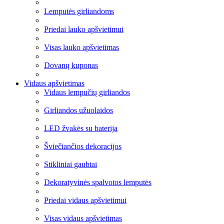
Lemputės girliandoms
Priedai lauko apšvietimui
Visas lauko apšvietimas
Dovanų kuponas
Vidaus apšvietimas
Vidaus lempučių girliandos
Girliandos užuolaidos
LED žvakės su baterija
Šviečiančios dekoracijos
Stikliniai gaubtai
Dekoratyvinės spalvotos lemputės
Priedai vidaus apšvietimui
Visas vidaus apšvietimas