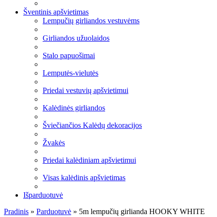
Šventinis apšvietimas
Lempučių girliandos vestuvėms
Girliandos užuolaidos
Stalo papuošimai
Lemputės-vielutės
Priedai vestuvių apšvietimui
Kalėdinės girliandos
Šviečiančios Kalėdų dekoracijos
Žvakės
Priedai kalėdiniam apšvietimui
Visas kalėdinis apšvietimas
Išparduotuvė
Pradinis
»
Parduotuvė
»
5m lempučių girlianda HOOKY WHITE