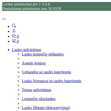
Greitas pristatymas per 1-3 d.d.
Nemokamas pristatymas nuo 50 EUR
0
0
Lauko apšvietimas
Lauko lempučių girliandos
Augalų lempos
Girliandos su saulės baterijomis
Lauko šviestuvai su saulės baterijomis
Terasų apšvietimas
Lempučių užuolaidos
Lauko žibintai (dekoratyviniai)