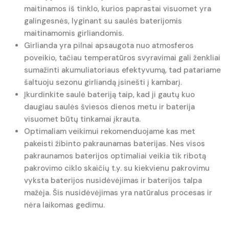
maitinamos iš tinklo, kurios paprastai visuomet yra
galingesnės, lyginant su saulės baterijomis
maitinamomis girliandomis.
Girlianda yra pilnai apsaugota nuo atmosferos
poveikio, tačiau temperatūros svyravimai gali ženkliai
sumažinti akumuliatoriaus efektyvumą, tad patariame
šaltuoju sezonu girliandą įsinešti į kambarį.
Įkurdinkite saulė bateriją taip, kad ji gautų kuo
daugiau saulės šviesos dienos metu ir baterija
visuomet būtų tinkamai įkrauta.
Optimaliam veikimui rekomenduojame kas met
pakeisti žibinto pakraunamas baterijas. Nes visos
pakraunamos baterijos optimaliai veikia tik ribotą
pakrovimo ciklo skaičių t.y. su kiekvienu pakrovimu
vyksta baterijos nusidėvėjimas ir baterijos talpa
mažėja. Šis nusidėvėjimas yra natūralus procesas ir
nėra laikomas gedimu.