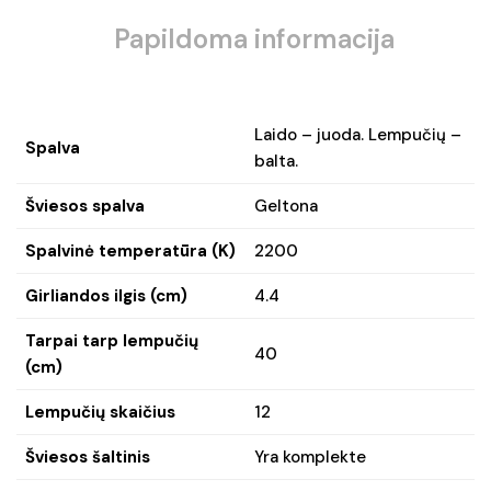
Papildoma informacija
Laido – juoda. Lempučių –
Spalva
balta.
Šviesos spalva
Geltona
Spalvinė temperatūra (K)
2200
Girliandos ilgis (cm)
4.4
Tarpai tarp lempučių
40
(cm)
Lempučių skaičius
12
Šviesos šaltinis
Yra komplekte