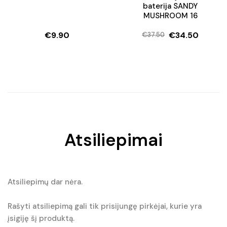
baterija SANDY
MUSHROOM 16
€
9.90
€
34.50
€
37.50
Original
Current
price
price
was:
is:
€37.50.
€34.50.
Atsiliepimai
Atsiliepimų dar nėra.
Rašyti atsiliepimą gali tik prisijungę pirkėjai, kurie yra
įsigiję šį produktą.