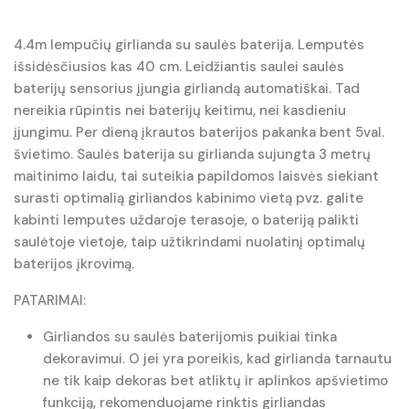
4.4m lempučių girlianda su saulės baterija. Lemputės
išsidėsčiusios kas 40 cm. Leidžiantis saulei saulės
baterijų sensorius įjungia girliandą automatiškai. Tad
nereikia rūpintis nei baterijų keitimu, nei kasdieniu
įjungimu. Per dieną įkrautos baterijos pakanka bent 5val.
švietimo. Saulės baterija su girlianda sujungta 3 metrų
maitinimo laidu, tai suteikia papildomos laisvės siekiant
surasti optimalią girliandos kabinimo vietą pvz. galite
kabinti lemputes uždaroje terasoje, o bateriją palikti
saulėtoje vietoje, taip užtikrindami nuolatinį optimalų
baterijos įkrovimą.
PATARIMAI:
Girliandos su saulės baterijomis puikiai tinka
dekoravimui. O jei yra poreikis, kad girlianda tarnautu
ne tik kaip dekoras bet atliktų ir aplinkos apšvietimo
funkciją, rekomenduojame rinktis girliandas