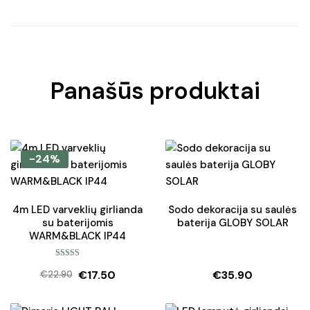
Panašūs produktai
-24%
4m LED varveklių girlianda
Sodo dekoracija su saulės
su baterijomis
baterija GLOBY SOLAR
WARM&BLACK IP44
Įvertinimas:
€
17.50
€
35.90
5.00
iš 5
€
22.90
Original
Current
price
price