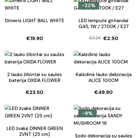
was:
is:
-22%
€22.90.
€17.50.
Dimeris LIGHT BALL WHITE
LED lemputė girliandai
G45, 1W / 2700K / E27
€
19.90
€
2.50
€
3.20
Original
Current
price
price
was:
is:
€3.20.
€2.50.
2 lauko žibintai su saulės
Kalėdinė lauko dekoracija
baterija OXIDA FLOWER
ALICE 100CM
€
23.50
€
49.90
-8%
LED žvakė DINNER GREEN
2VNT (25 cm)
Sodo dekoracija su saulės