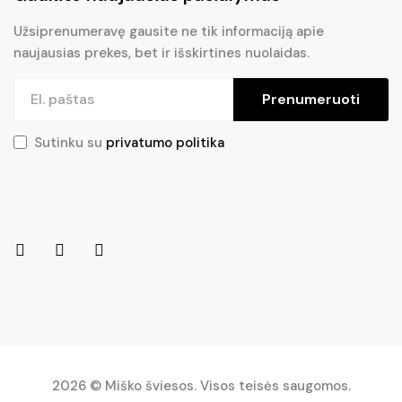
Užsiprenumeravę gausite ne tik informaciją apie
naujausias prekes, bet ir išskirtines nuolaidas.
Prenumeruoti
Sutinku su
privatumo politika
2026 © Miško šviesos. Visos teisės saugomos.