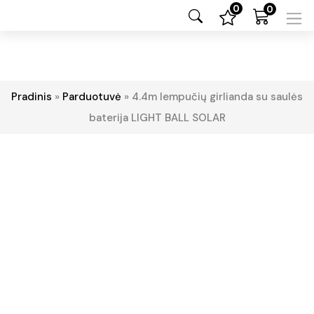
0
0
Pradinis
»
Parduotuvė
»
4.4m lempučių girlianda su saulės
baterija LIGHT BALL SOLAR