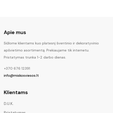
Apie mus
Siūlome klientams kuo platesnį šventinio ir dekoratyvinio
apšvietimo asortimentą. Prekiaujame tik internetu.
Pristatymas trunka 1-2 darbo dienas.
+370 676 12391
info@miskosviesos.lt
Klientams
D.U.K.
Pristatymas