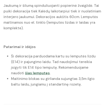
Jaukumą ir šilumą spinduliuojanti popierinė žvaigždė. Tai
puiki dekoracija tiek Kalėdų laikotarpiui tiek ir nuolatiniam
interjero jaukumui. Dekoracijos aukštis 60cm. Lemputės
maitinamos nuo el. tinklo (lemputės lizdas ir laidas yra
komplekte).
Patarimai ir idėjos
Ši dekoracija parduodama kartu su lemputės lizdu
(E14) ir pajungimo laidu. Tad naudojimui tereikia
įsigyti tik E14 tipo lemputę. Rekomenduojame
naudoti
šias lemputes
.
Maitinimo blokas su girlianda sujungtas 3,5m ilgio
baltu laidu, jungiamu į standartinę rozetę.