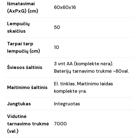
Išmatavimai
60x60x16
(AxPxG) (cm)
Lempučių
50
skaičius
Tarpai tarp
10
lempučių (cm)
3 vnt AA (komplekte nėra).
Šviesos šaltinis
Baterijų tarnavimo trukmė ~80val.
El. tinklas. Maitinimo laidas
Maitinimo šaltinis
komplekte yra.
Jungtukas
Integruotas
Vidutinė
tarnavimo trukmė
7000
(val.)