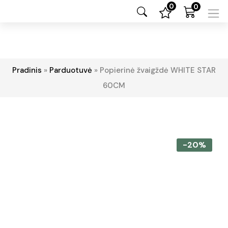
0
0
Pradinis
»
Parduotuvė
»
Popierinė žvaigždė WHITE STAR
60CM
-20%