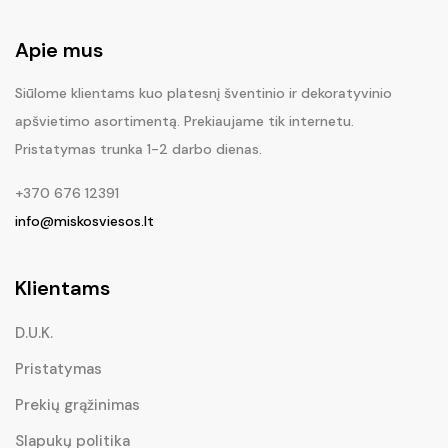
Apie mus
Siūlome klientams kuo platesnį šventinio ir dekoratyvinio
apšvietimo asortimentą. Prekiaujame tik internetu.
Pristatymas trunka 1-2 darbo dienas.
+370 676 12391
info@miskosviesos.lt
Klientams
D.U.K.
Pristatymas
Prekių grąžinimas
Slapukų politika