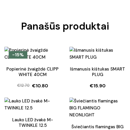
Panašūs produktai
-15%
Popierinė žvaigždė CLIPP
Išmanusis kištukas SMART
WHITE 40CM
PLUG
€
10.80
€
15.90
€
12.70
Original
Current
price
price
was:
is:
€12.70.
€10.80.
Lauko LED žvakė M-
TWINKLE 12.5
Šviečiantis flamingas BIG