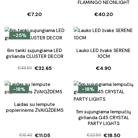
FLAMINGO NEONLIGHT
€
7.20
€
40.20
-25%
6m tanki sujungiama LED
Lauko LED žvakė SERENE
girlianda CLUSTER DECOR
10CM
€
32.65
€
4.90
€
43.50
Original
Current
price
price
was:
is:
-18%
-18%
€43.50.
€32.65.
Laidas su lempute
popierinėms ŽVAIGŽDĖMS
5m sujungiama lempučių
girlianda G45 CRYSTAL
PARTY LIGHTS
€
11.05
€
18.50
€
13.40
€
22.50