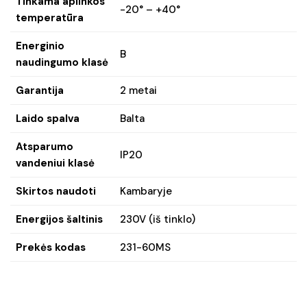
Tinkama aplinkos
-20° – +40°
temperatūra
Energinio
B
naudingumo klasė
Garantija
2 metai
Laido spalva
Balta
Atsparumo
IP20
vandeniui klasė
Skirtos naudoti
Kambaryje
Energijos šaltinis
230V (iš tinklo)
Prekės kodas
231-60MS