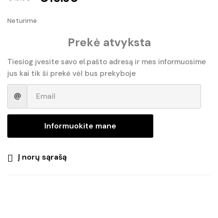
Original
Current
Neturime
price
price
Prekė atvyksta
was:
is:
€19.90.
€15.90.
Tiesiog įvesite savo el.pašto adresą ir mes informuosime
jus kai tik ši prekė vėl bus prekyboje
Informuokite mane
Į norų sąrašą