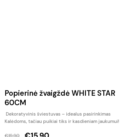
Popierinė žvaigždė WHITE STAR
60CM
Dekoratyvinis šviestuvas – idealus pasirinkimas
Kalėdoms, tačiau puikiai tiks ir kasdieniam jaukumui!
€
15.90
€
19.90