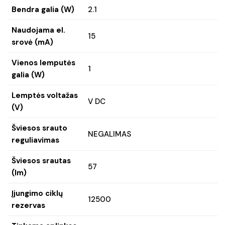
Bendra galia (W)
2.1
Naudojama el.
15
srovė (mA)
Vienos lemputės
1
galia (W)
Lemptės voltažas
V DC
(V)
Šviesos srauto
NEGALIMAS
reguliavimas
Šviesos srautas
57
(lm)
Įjungimo ciklų
12500
rezervas