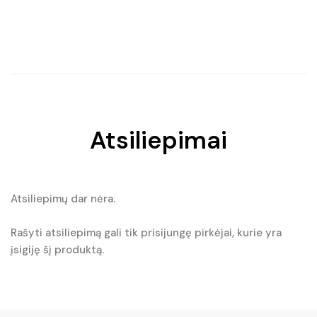
Original
Current
Original
Current
price
price
price
price
was:
is:
was:
is:
€13.40.
€11.05.
€22.50.
€18.50.
Atsiliepimai
Atsiliepimų dar nėra.
Rašyti atsiliepimą gali tik prisijungę pirkėjai, kurie yra
įsigiję šį produktą.