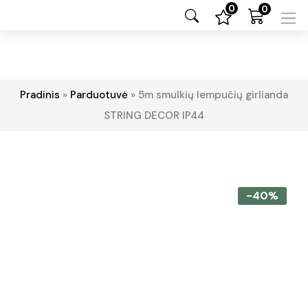
0
0
Pradinis
»
Parduotuvė
»
5m smulkių lempučių girlianda
STRING DECOR IP44
-40%