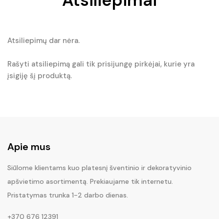
Atsiliepimai
Atsiliepimų dar nėra.
Rašyti atsiliepimą gali tik prisijungę pirkėjai, kurie yra
įsigiję šį produktą.
Apie mus
Siūlome klientams kuo platesnį šventinio ir dekoratyvinio
apšvietimo asortimentą. Prekiaujame tik internetu.
Pristatymas trunka 1-2 darbo dienas.
+370 676 12391