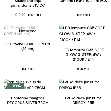
Saulės baterija
Dimeris LIGHT BALL BLACK
girliandoms 31V DC
€
13.90
€
19.90
€
15.90
Original
Current
price
price
was:
is:
Neturime
€15.90.
€13.90.
LED žvakė STRIPE GREEN
(15 cm)
LED lemputė C35 SOFT
GLOW 3-STEP, 4W /
2100K / E14
€
6.90
€
4.50
-10%
Popierinė žvaigždė
Lauko dėžė jungtims
DECORUS SILVER 75CM
DRIBOX IP55