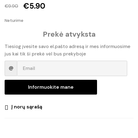
€
5.90
€
9.90
Original
Current
Neturime
price
price
Prekė atvyksta
was:
is:
€9.90.
€5.90.
Tiesiog įvesite savo el.pašto adresą ir mes informuosime
jus kai tik ši prekė vėl bus prekyboje
Informuokite mane
Į norų sąrašą