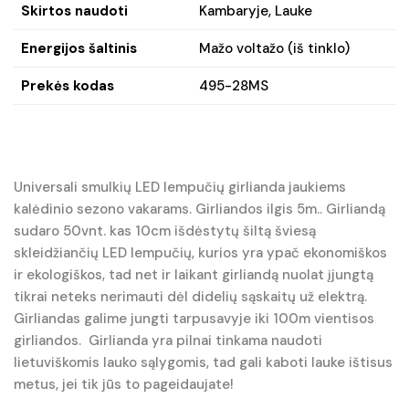
Skirtos naudoti
Kambaryje, Lauke
Energijos šaltinis
Mažo voltažo (iš tinklo)
Prekės kodas
495-28MS
Universali smulkių LED lempučių girlianda jaukiems
kalėdinio sezono vakarams. Girliandos ilgis 5m.. Girliandą
sudaro 50vnt. kas 10cm išdėstytų šiltą šviesą
skleidžiančių LED lempučių, kurios yra ypač ekonomiškos
ir ekologiškos, tad net ir laikant girliandą nuolat įjungtą
tikrai neteks nerimauti dėl didelių sąskaitų už elektrą.
Girliandas galime jungti tarpusavyje iki 100m vientisos
girliandos. Girlianda yra pilnai tinkama naudoti
lietuviškomis lauko sąlygomis, tad gali kaboti lauke ištisus
metus, jei tik jūs to pageidaujate!