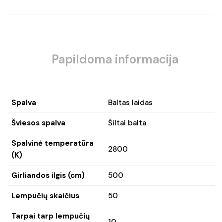
Papildoma informacija
Spalva
Baltas laidas
Šviesos spalva
Šiltai balta
Spalvinė temperatūra
2800
(K)
Girliandos ilgis (cm)
500
Lempučių skaičius
50
Tarpai tarp lempučių
10