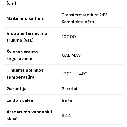
(cm)
Transformatorius: 24V.
Maitinimo šaltinis
Komplekte nėra.
Vidutinė tarnavimo
10000
trukmė (val.)
Šviesos srauto
GALIMAS
reguliavimas
Tinkama aplinkos
-20° – +40°
temperatūra
Garantija
2 metai
Laido spalva
Balta
Atsparumo vandeniui
IP44
klasė