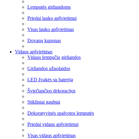
Lemputės girliandoms
Priedai lauko apšvietimui
Visas lauko apšvietimas
Dovanų kuponas
Vidaus apšvietimas
Vidaus lempučių girliandos
Girliandos užuolaidos
LED žvakės su baterija
Šviečiančios dekoracijos
Stikliniai gaubtai
Dekoratyvinės spalvotos lemputės
Priedai vidaus apšvietimui
Visas vidaus apšvietimas