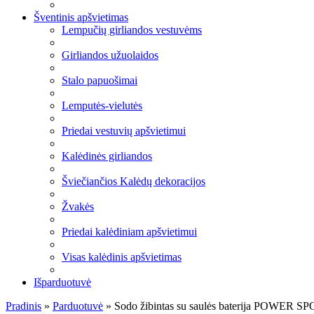
Šventinis apšvietimas
Lempučių girliandos vestuvėms
Girliandos užuolaidos
Stalo papuošimai
Lemputės-vielutės
Priedai vestuvių apšvietimui
Kalėdinės girliandos
Šviečiančios Kalėdų dekoracijos
Žvakės
Priedai kalėdiniam apšvietimui
Visas kalėdinis apšvietimas
Išparduotuvė
Pradinis
»
Parduotuvė
»
Sodo žibintas su saulės baterija POWE