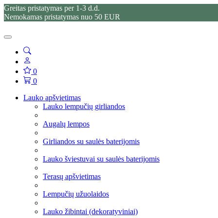
Greitas pristatymas per 1-3 d.d.
Nemokamas pristatymas nuo 50 EUR
0
0
Lauko apšvietimas
Lauko lempučių girliandos
Augalų lempos
Girliandos su saulės baterijomis
Lauko šviestuvai su saulės baterijomis
Terasų apšvietimas
Lempučių užuolaidos
Lauko žibintai (dekoratyviniai)