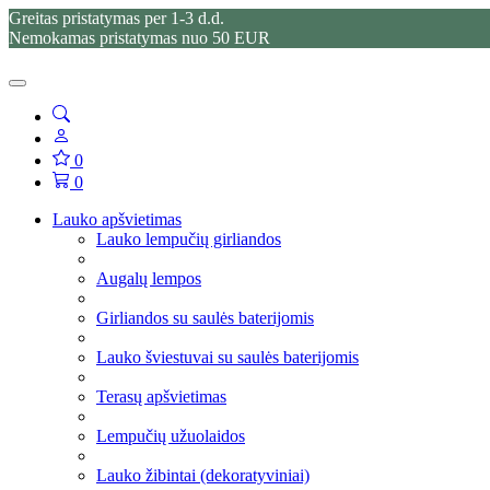
Greitas pristatymas per 1-3 d.d.
Nemokamas pristatymas nuo 50 EUR
0
0
Lauko apšvietimas
Lauko lempučių girliandos
Augalų lempos
Girliandos su saulės baterijomis
Lauko šviestuvai su saulės baterijomis
Terasų apšvietimas
Lempučių užuolaidos
Lauko žibintai (dekoratyviniai)