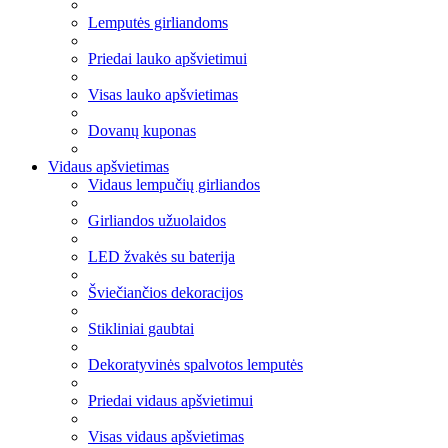
Lemputės girliandoms
Priedai lauko apšvietimui
Visas lauko apšvietimas
Dovanų kuponas
Vidaus apšvietimas
Vidaus lempučių girliandos
Girliandos užuolaidos
LED žvakės su baterija
Šviečiančios dekoracijos
Stikliniai gaubtai
Dekoratyvinės spalvotos lemputės
Priedai vidaus apšvietimui
Visas vidaus apšvietimas