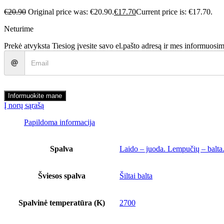
€
20.90
Original price was: €20.90.
€
17.70
Current price is: €17.70.
Neturime
Prekė atvyksta
Tiesiog įvesite savo el.pašto adresą ir mes informuosim
Informuokite mane
Į norų sąrašą
Papildoma informacija
Spalva
Laido – juoda. Lempučių – balta
Šviesos spalva
Šiltai balta
Spalvinė temperatūra (K)
2700