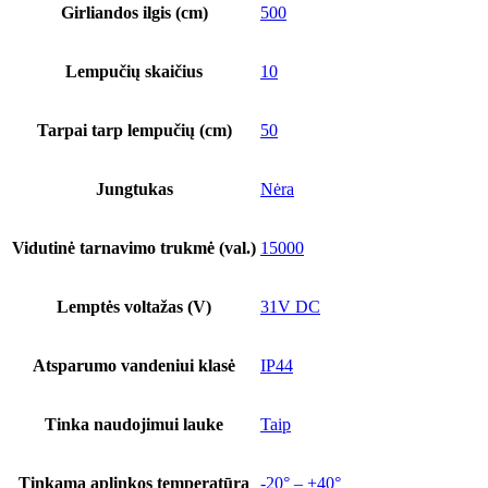
Girliandos ilgis (cm)
500
Lempučių skaičius
10
Tarpai tarp lempučių (cm)
50
Jungtukas
Nėra
Vidutinė tarnavimo trukmė (val.)
15000
Lemptės voltažas (V)
31V DC
Atsparumo vandeniui klasė
IP44
Tinka naudojimui lauke
Taip
Tinkama aplinkos temperatūra
-20° – +40°