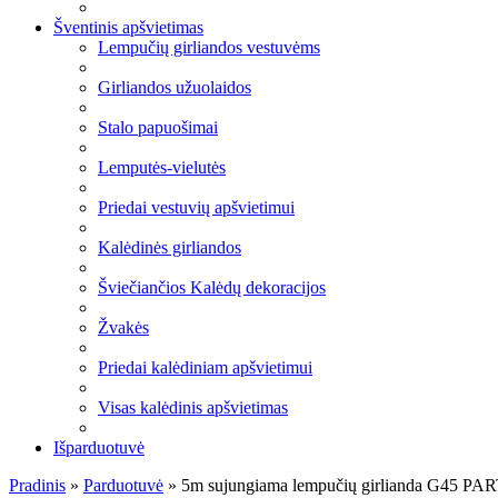
Šventinis apšvietimas
Lempučių girliandos vestuvėms
Girliandos užuolaidos
Stalo papuošimai
Lemputės-vielutės
Priedai vestuvių apšvietimui
Kalėdinės girliandos
Šviečiančios Kalėdų dekoracijos
Žvakės
Priedai kalėdiniam apšvietimui
Visas kalėdinis apšvietimas
Išparduotuvė
Pradinis
»
Parduotuvė
»
5m sujungiama lempučių girlianda G45 P