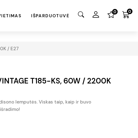
0
0
VIETIMAS
IŠPARDUOTUVĖ
0K / E27
 VINTAGE T185-KS, 60W / 2200K
Edisono lemputės. Viskas taip, kaip ir buvo
išradimo!