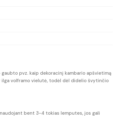
mo gaubto pvz. kaip dekoracinį kambario apšvietimą
ilga volframo vielutė, todėl dėl didelio švytinčio
naudojant bent 3-4 tokias lemputes, jos gali