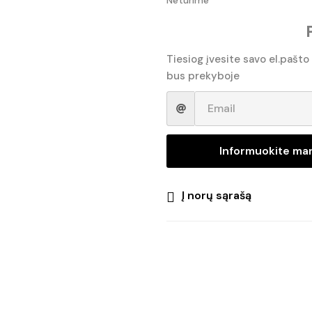
Tiesiog įvesite savo el.pašto
bus prekyboje
Informuokite ma
Į norų sąrašą