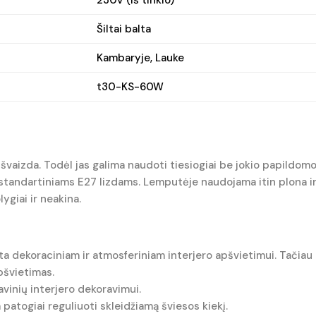
Šiltai balta
Kambaryje, Lauke
t30-KS-60W
išvaizda. Todėl jas galima naudoti tiesiogiai be jokio papildo
 standartiniams E27 lizdams. Lemputėje naudojama itin plona ir 
ygiai ir neakina.
a dekoraciniam ir atmosferiniam interjero apšvietimui. Tačiau 
pšvietimas.
vinių interjero dekoravimui.
patogiai reguliuoti skleidžiamą šviesos kiekį.