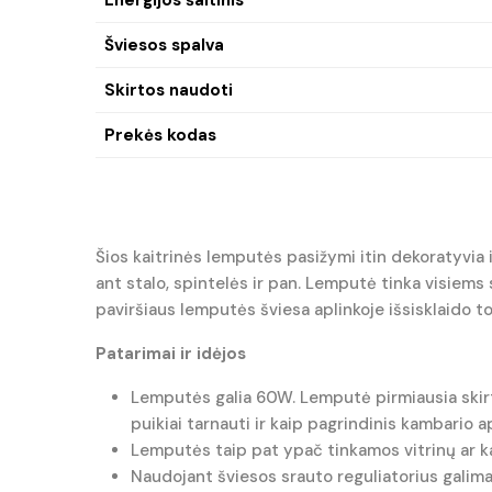
Šviesos spalva
Skirtos naudoti
Prekės kodas
Šios kaitrinės lemputės pasižymi itin dekoratyvia 
ant stalo, spintelės ir pan. Lemputė tinka visiems
paviršiaus lemputės šviesa aplinkoje išsisklaido tol
Patarimai ir idėjos
Lemputės galia 60W. Lemputė pirmiausia skirt
puikiai tarnauti ir kaip pagrindinis kambario a
Lemputės taip pat ypač tinkamos vitrinų ar ka
Naudojant šviesos srauto reguliatorius galima 