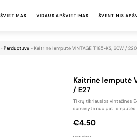
ŠVIETIMAS
VIDAUS APŠVIETIMAS
ŠVENTINIS APŠ
»
Parduotuvė
»
Kaitrinė lemputė VINTAGE T185-KS, 60W / 220
Kaitrinė lemputė
/ E27
Tikrų tikriausios vintažinės 
sumanyta nuo pat lemputės 
€
4.50
Neturime