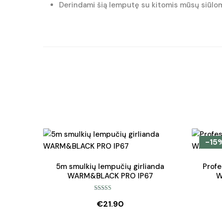
Derindami šią lemputę su kitomis mūsų siūlom
-15
5m smulkių lempučių girlianda
Profe
WARM&BLACK PRO IP67
W
Įvertinimas:
€
21.90
5.00
iš 5