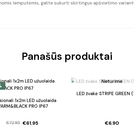
omis lemputėmis, galite sukurti skirtingus apšvietimo variantu
Panašūs produktai
Neturime
%
LED žvakė STRIPE GREEN (
sionali 1x2m LED užuolaida
ARM&BLACK PRO IP67
€
61.95
€
6.90
€
72.90
Original
Current