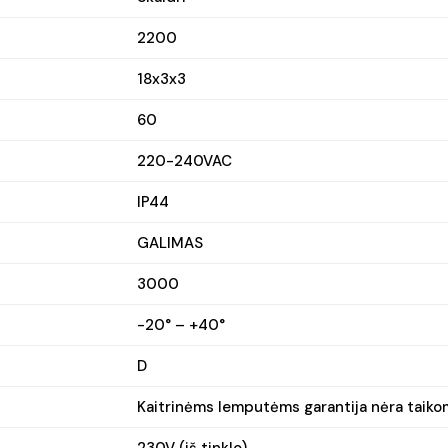
2200
18x3x3
60
220-240VAC
IP44
GALIMAS
3000
-20° – +40°
D
Kaitrinėms lemputėms garantija nėra taiko
230V (iš tinklo)