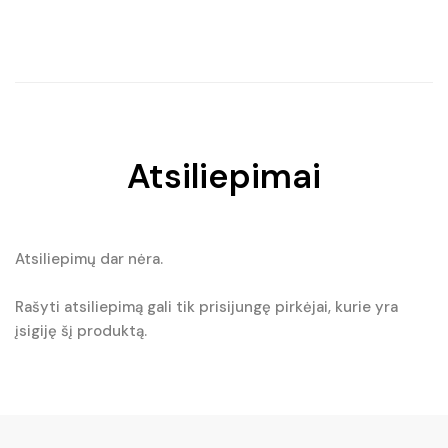
price
price
was:
is:
€32.50.
€26.75.
Atsiliepimai
Atsiliepimų dar nėra.
Rašyti atsiliepimą gali tik prisijungę pirkėjai, kurie yra
įsigiję šį produktą.