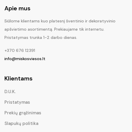
Apie mus
Siūlome klientams kuo platesnį šventinio ir dekoratyvinio
apšvietimo asortimentą. Prekiaujame tik internetu.
Pristatymas trunka 1-2 darbo dienas.
+370 676 12391
info@miskosviesos.lt
Klientams
D.U.K.
Pristatymas
Prekių grąžinimas
Slapukų politika