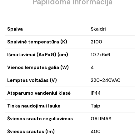
Papildoma informacija
Spalva
Skaidri
Spalvinė temperatūra (K)
2100
Išmatavimai (AxPxG) (cm)
10.7x6x6
Vienos lemputės galia (W)
4
Lemptės voltažas (V)
220-240VAC
Atsparumo vandeniui klasė
IP44
Tinka naudojimui lauke
Taip
Šviesos srauto reguliavimas
GALIMAS
Šviesos srautas (lm)
400