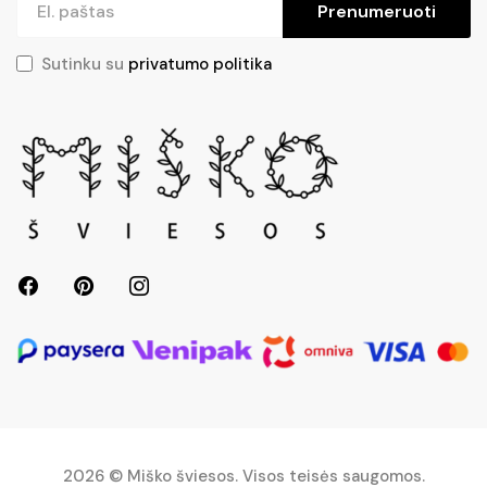
Prenumeruoti
Sutinku su
privatumo politika
2026 © Miško šviesos. Visos teisės saugomos.