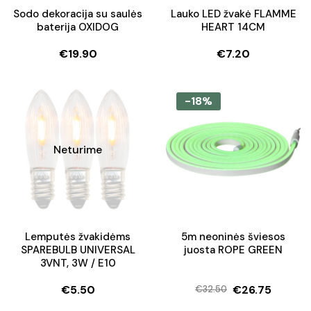
Sodo dekoracija su saulės
Lauko LED žvakė FLAMME
baterija OXIDOG
HEART 14CM
€
19.90
€
7.20
-18%
Neturime
Lemputės žvakidėms
5m neoninės šviesos
SPAREBULB UNIVERSAL
juosta ROPE GREEN
3VNT, 3W / E10
€
5.50
€
26.75
€
32.50
Original
Current