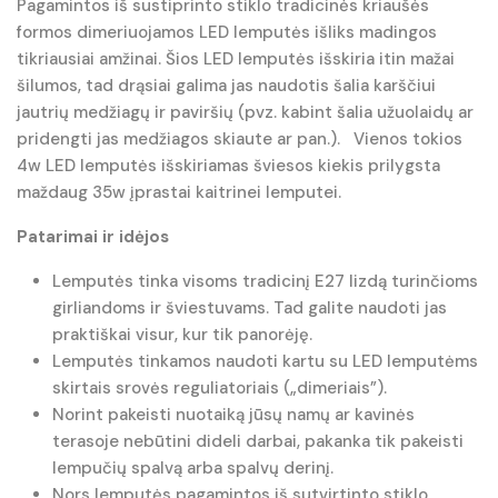
Pagamintos iš sustiprinto stiklo tradicinės kriaušės
formos dimeriuojamos LED lemputės išliks madingos
tikriausiai amžinai. Šios LED lemputės išskiria itin mažai
šilumos, tad drąsiai galima jas naudotis šalia karščiui
jautrių medžiagų ir paviršių (pvz. kabint šalia užuolaidų ar
pridengti jas medžiagos skiaute ar pan.). Vienos tokios
4w LED lemputės išskiriamas šviesos kiekis prilygsta
maždaug 35w įprastai kaitrinei lemputei.
Patarimai ir idėjos
Lemputės tinka visoms tradicinį E27 lizdą turinčioms
girliandoms ir šviestuvams. Tad galite naudoti jas
praktiškai visur, kur tik panorėję.
Lemputės tinkamos naudoti kartu su LED lemputėms
skirtais srovės reguliatoriais („dimeriais”).
Norint pakeisti nuotaiką jūsų namų ar kavinės
terasoje nebūtini dideli darbai, pakanka tik pakeisti
lempučių spalvą arba spalvų derinį.
Nors lemputės pagamintos iš sutvirtinto stiklo,