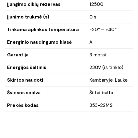
Įjungimo ciklų rezervas
12500
Įjunimo trukmė (s)
0 s
Tinkama aplinkos temperatūra
-20° – +40°
Energinio naudingumo klasė
A
Garantija
3 metai
Energijos šaltinis
230V (iš tinklo)
Skirtos naudoti
Kambaryje, Lauke
Šviesos spalva
Šiltai balta
Prekės kodas
353-22MS