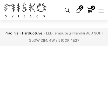
0
0
Pradinis
»
Parduotuvė
»
LED lemputė girliandai A60 SOFT
GLOW DIM, 4W / 2100K / E27