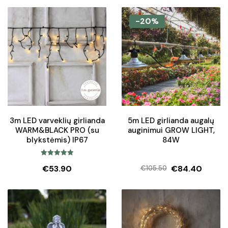
-20%
3m LED varveklių girlianda
5m LED girlianda augalų
WARM&BLACK PRO (su
auginimui GROW LIGHT,
blykstėmis) IP67
84W
Įvertinimas:
€
53.90
€
84.40
€
105.50
5.00
iš 5
Original
Current
price
price
was:
is:
€105.50.
€84.40.