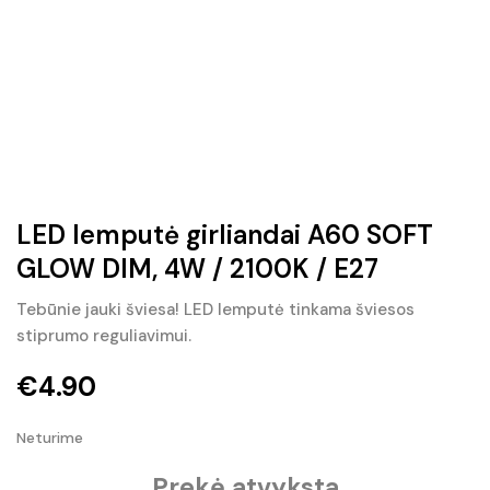
LED lemputė girliandai A60 SOFT
GLOW DIM, 4W / 2100K / E27
Tebūnie jauki šviesa! LED lemputė tinkama šviesos
stiprumo reguliavimui.
€
4.90
Neturime
Prekė atvyksta