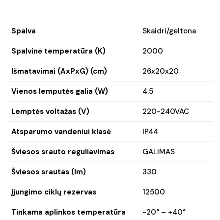
Spalva
Skaidri/geltona
Spalvinė temperatūra (K)
2000
Išmatavimai (AxPxG) (cm)
26x20x20
Vienos lemputės galia (W)
4.5
Lemptės voltažas (V)
220-240VAC
Atsparumo vandeniui klasė
IP44
Šviesos srauto reguliavimas
GALIMAS
Šviesos srautas (lm)
330
Įjungimo ciklų rezervas
12500
Tinkama aplinkos temperatūra
-20° – +40°