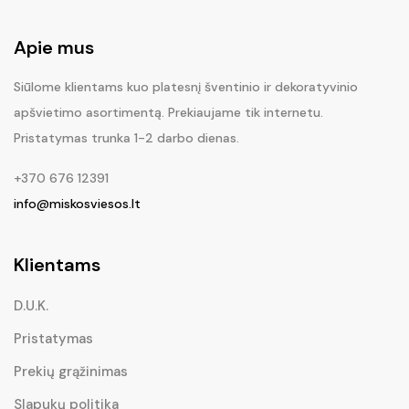
Apie mus
Siūlome klientams kuo platesnį šventinio ir dekoratyvinio
apšvietimo asortimentą. Prekiaujame tik internetu.
Pristatymas trunka 1-2 darbo dienas.
+370 676 12391
info@miskosviesos.lt
Klientams
D.U.K.
Pristatymas
Prekių grąžinimas
Slapukų politika