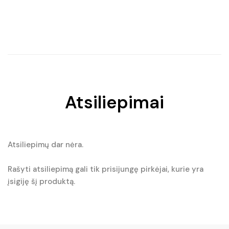
Original
Current
Original
Current
price
price
price
price
was:
is:
was:
is:
€13.90.
€9.80.
€22.50.
€15.75.
Atsiliepimai
Atsiliepimų dar nėra.
Rašyti atsiliepimą gali tik prisijungę pirkėjai, kurie yra
įsigiję šį produktą.