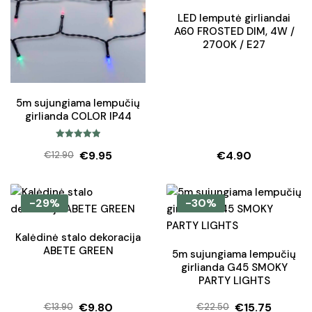
LED lemputė girliandai
A60 FROSTED DIM, 4W /
2700K / E27
5m sujungiama lempučių
girlianda COLOR IP44
Įvertinimas:
€
9.95
€
4.90
€
12.90
5.00
iš 5
Original
Current
price
price
was:
is:
-29%
-30%
€12.90.
€9.95.
Kalėdinė stalo dekoracija
ABETE GREEN
5m sujungiama lempučių
girlianda G45 SMOKY
PARTY LIGHTS
€
9.80
€
15.75
€
13.90
€
22.50