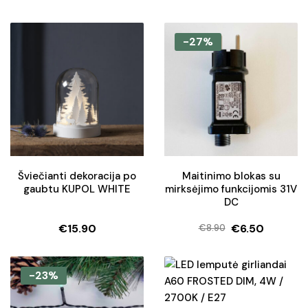
Original
Current
price
price
was:
is:
-27%
€25.90.
€21.76.
Šviečianti dekoracija po
Maitinimo blokas su
gaubtu KUPOL WHITE
mirksėjimo funkcijomis 31V
DC
€
15.90
€
6.50
€
8.90
Original
Current
price
price
was:
is:
-23%
€8.90.
€6.50.