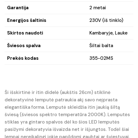
Garantija
2 metai
Energijos šaltinis
230V (iš tinklo)
Skirtos naudoti
Kambaryje, Lauke
Šviesos spalva
Šiltai balta
Prekės kodas
355-02MS
Ši išskirtinė ir itin didelė (aukštis 26cm) stiklinė
dekoratyvinė lemputė patraukia akį savo neįprasta
elegantiška forma. Lemputė skleidžia itin jaukią šiltą
šviesą (šviesos spektro temperatūra 2000K). Lemputės
stiklas yra gintaro spalvos dėl ko šios LED lemputės
pasižymi dekoratyvia išvaizda net ir išjungtos. Todėl šiai
lempai nereikalingi jokie papildomi gaubtai ar šviestuvai.