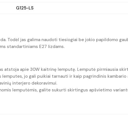
G125-LS
zda. Todėl jas galima naudoti tiesiogiai be jokio papildomo ga
iems standartiniams E27 lizdams.
as atstoja apie 30W kaitrinę lemputę. Lemputė pirmiausia skirt
lemputes, jo gali puikiai tarnauti ir kaip pagrindinis kambario
vinių interjero dekoravimui.
omis lemputėmis, galite sukurti skirtingus apšvietimo variantu