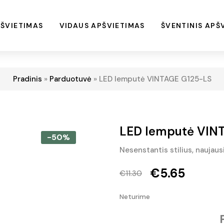
ŠVIETIMAS
VIDAUS APŠVIETIMAS
ŠVENTINIS APŠ
Pradinis
»
Parduotuvė
»
LED lemputė VINTAGE G125-LS
LED lemputė VIN
-50%
Nesenstantis stilius, naujau
€
5.65
€
11.30
Original
Current
Neturime
price
price
was:
is: