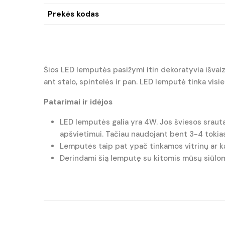
Prekės kodas
Šios LED lemputės pasižymi itin dekoratyvia išvai
ant stalo, spintelės ir pan. LED lemputė tinka vis
Patarimai ir idėjos
LED lemputės galia yra 4W. Jos šviesos sraut
apšvietimui. Tačiau naudojant bent 3-4 tokias 
Lemputės taip pat ypač tinkamos vitrinų ar ka
Derindami šią lemputę su kitomis mūsų siūlom