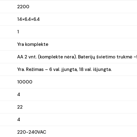
2200
14×6.4×6.4
1
Yra komplekte
AA 2 vnt. (komplekte nėra). Baterijų švietimo trukmė ~
Yra. Režimas – 6 val. įjungta, 18 val. išjungta.
10000
4
22
4
220-240VAC