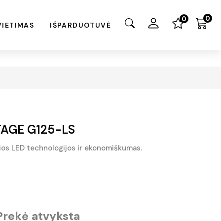
0
0
VIETIMAS
IŠPARDUOTUVĖ
TAGE G125-LS
sios LED technologijos ir ekonomiškumas.
Prekė atvyksta