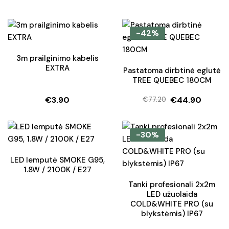
-42%
3m prailginimo kabelis
EXTRA
Pastatoma dirbtinė eglutė
TREE QUEBEC 180CM
€
3.90
€
44.90
€
77.20
Original
Current
price
price
was:
is:
-30%
€77.20.
€44.90.
LED lemputė SMOKE G95,
1.8W / 2100K / E27
Tanki profesionali 2x2m
LED užuolaida
COLD&WHITE PRO (su
blykstėmis) IP67