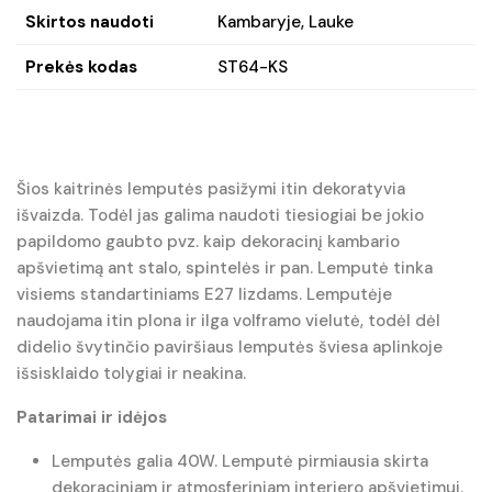
Skirtos naudoti
Kambaryje, Lauke
Prekės kodas
ST64-KS
Šios kaitrinės lemputės pasižymi itin dekoratyvia
išvaizda. Todėl jas galima naudoti tiesiogiai be jokio
papildomo gaubto pvz. kaip dekoracinį kambario
apšvietimą ant stalo, spintelės ir pan. Lemputė tinka
visiems standartiniams E27 lizdams. Lemputėje
naudojama itin plona ir ilga volframo vielutė, todėl dėl
didelio švytinčio paviršiaus lemputės šviesa aplinkoje
išsisklaido tolygiai ir neakina.
Patarimai ir idėjos
Lemputės galia 40W. Lemputė pirmiausia skirta
dekoraciniam ir atmosferiniam interjero apšvietimui.