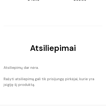
Original
Current
price
price
was:
is:
€64.50.
€45.15.
Atsiliepimai
Atsiliepimų dar nėra.
Rašyti atsiliepimą gali tik prisijungę pirkėjai, kurie yra
įsigiję šį produktą.