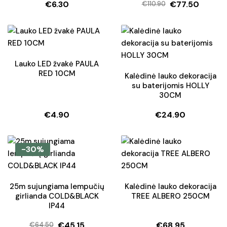
€
6.30
€
77.50
€
110.90
Original
Current
price
price
was:
is:
€110.90.
€77.50.
Lauko LED žvakė PAULA
RED 10CM
Kalėdinė lauko dekoracija
su baterijomis HOLLY
30CM
€
4.90
€
24.90
-30%
25m sujungiama lempučių
Kalėdinė lauko dekoracija
girlianda COLD&BLACK
TREE ALBERO 250CM
IP44
€
45.15
€
68.95
€
64.50