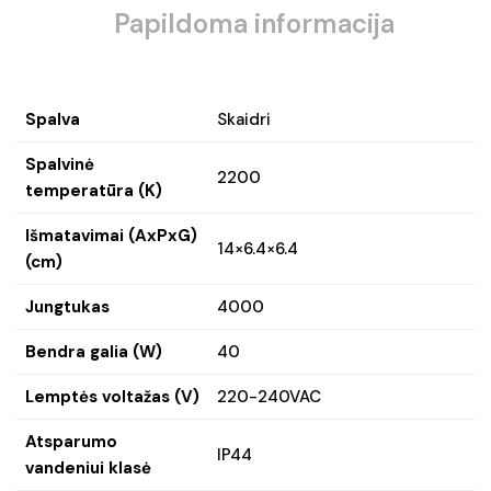
Papildoma informacija
Spalva
Skaidri
Spalvinė
2200
temperatūra (K)
Išmatavimai (AxPxG)
14×6.4×6.4
(cm)
Jungtukas
4000
Bendra galia (W)
40
Lemptės voltažas (V)
220-240VAC
Atsparumo
IP44
vandeniui klasė