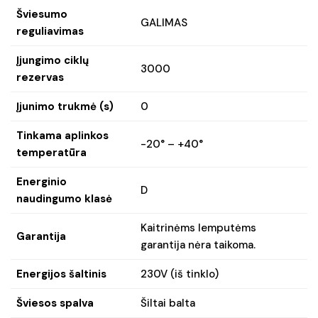
Šviesumo
GALIMAS
reguliavimas
Įjungimo ciklų
3000
rezervas
Įjunimo trukmė (s)
0
Tinkama aplinkos
-20° – +40°
temperatūra
Energinio
D
naudingumo klasė
Kaitrinėms lemputėms
Garantija
garantija nėra taikoma.
Energijos šaltinis
230V (iš tinklo)
Šviesos spalva
Šiltai balta