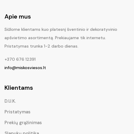
Apie mus
Siūlome klientams kuo platesnį šventinio ir dekoratyvinio
apšvietimo asortimentą. Prekiaujame tik internetu.
Pristatymas trunka 1-2 darbo dienas.
+370 676 12391
info@miskosviesos.lt
Klientams
D.U.K.
Pristatymas
Prekių grąžinimas
Slapukų politika