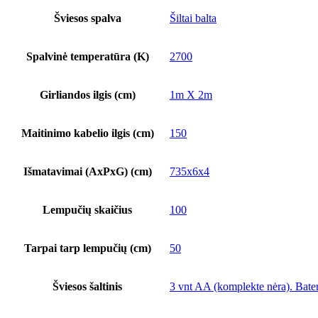
Šviesos spalva
Šiltai balta
Spalvinė temperatūra (K)
2700
Girliandos ilgis (cm)
1m X 2m
Maitinimo kabelio ilgis (cm)
150
Išmatavimai (AxPxG) (cm)
735x6x4
Lempučių skaičius
100
Tarpai tarp lempučių (cm)
50
Šviesos šaltinis
3 vnt AA (komplekte nėra). Bate