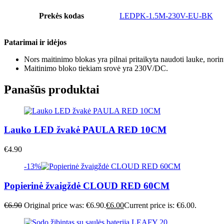
Prekės kodas
LEDPK-1.5M-230V-EU-BK
Patarimai ir idėjos
Nors maitinimo blokas yra pilnai pritaikyta naudoti lauke, norin
Maitinimo bloko tiekiam srovė yra 230V/DC.
Panašūs produktai
Lauko LED žvakė PAULA RED 10CM
€
4.90
-13%
Popierinė žvaigždė CLOUD RED 60CM
€
6.90
Original price was: €6.90.
€
6.00
Current price is: €6.00.