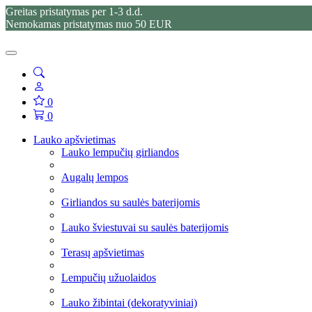
Greitas pristatymas per 1-3 d.d.
Nemokamas pristatymas nuo 50 EUR
0
0
Lauko apšvietimas
Lauko lempučių girliandos
Augalų lempos
Girliandos su saulės baterijomis
Lauko šviestuvai su saulės baterijomis
Terasų apšvietimas
Lempučių užuolaidos
Lauko žibintai (dekoratyviniai)