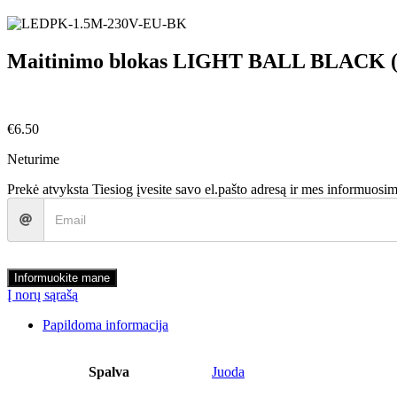
Maitinimo blokas LIGHT BALL BLACK (
€
6.50
Neturime
Prekė atvyksta
Tiesiog įvesite savo el.pašto adresą ir mes informuosim
Informuokite mane
Į norų sąrašą
Papildoma informacija
Spalva
Juoda