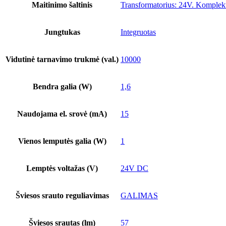
Maitinimo šaltinis
Transformatorius: 24V. Komplekt
Jungtukas
Integruotas
Vidutinė tarnavimo trukmė (val.)
10000
Bendra galia (W)
1,6
Naudojama el. srovė (mA)
15
Vienos lemputės galia (W)
1
Lemptės voltažas (V)
24V DC
Šviesos srauto reguliavimas
GALIMAS
Šviesos srautas (lm)
57