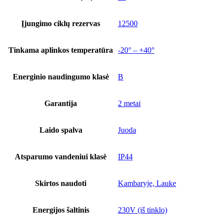
Įjungimo ciklų rezervas
12500
Tinkama aplinkos temperatūra
-20° – +40°
Energinio naudingumo klasė
B
Garantija
2 metai
Laido spalva
Juoda
Atsparumo vandeniui klasė
IP44
Skirtos naudoti
Kambaryje, Lauke
Energijos šaltinis
230V (iš tinklo)