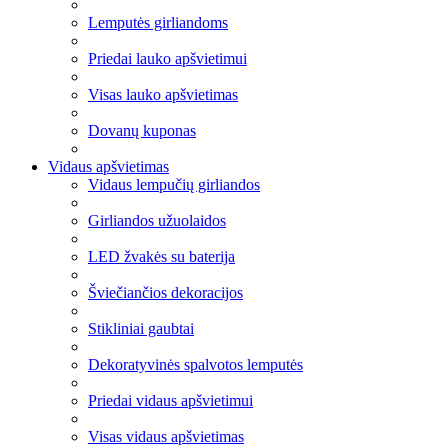
Lemputės girliandoms
Priedai lauko apšvietimui
Visas lauko apšvietimas
Dovanų kuponas
Vidaus apšvietimas
Vidaus lempučių girliandos
Girliandos užuolaidos
LED žvakės su baterija
Šviečiančios dekoracijos
Stikliniai gaubtai
Dekoratyvinės spalvotos lemputės
Priedai vidaus apšvietimui
Visas vidaus apšvietimas