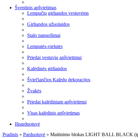
Šventinis apšvietimas
Lempučių girliandos vestuvėms
Girliandos užuolaidos
Stalo papuošimai
Lemputės-vielutės
Priedai vestuvių apšvietimui
Kalėdinės girliandos
Šviečiančios Kalėdų dekoracijos
Žvakės
Priedai kalėdiniam apšvietimui
Visas kalėdinis apšvietimas
Išparduotuvė
Pradinis
»
Parduotuvė
»
Maitinimo blokas LIGHT BALL BLACK (i